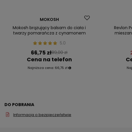
Okazja
Promocja
MOKOSH
Nasz bestseller
Nasz bestsel
Mokosh brązujący balsam do ciała i
Revlon P
twarzy pomarańcza z cynamonem
mieszane
5.0
66,75 zł
89,00 zł
Cena na telefon
Ce
Najniższa cena:
66,75 zł
Na
DO POBRANIA
Informacja o bezpieczeństwie