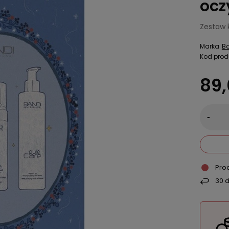
ocz
Zestaw 
Marka
B
Kod prod
89,
-
Pro
30
d