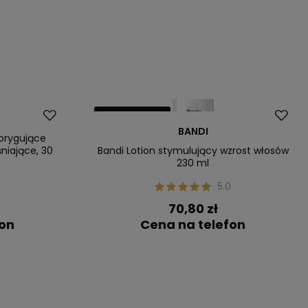
Nasz bestseller
BANDI
orygujące
niające, 30
Bandi Lotion stymulujący wzrost włosów
230 ml
0
5.0
70,80 zł
fon
Cena na telefon