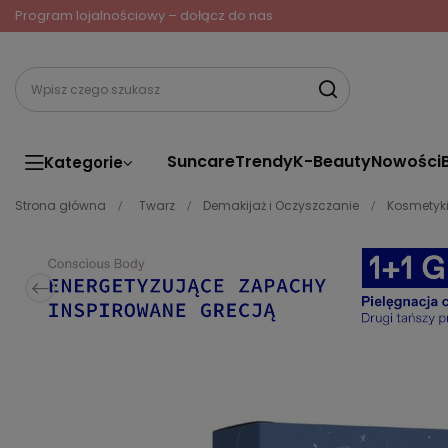
Program lojalnościowy – dołącz do nas
Suncare
Trendy
K-Beauty
Nowości
Kategorie
Strona główna
Twarz
Demakijaż i Oczyszczanie
Kosmetyki