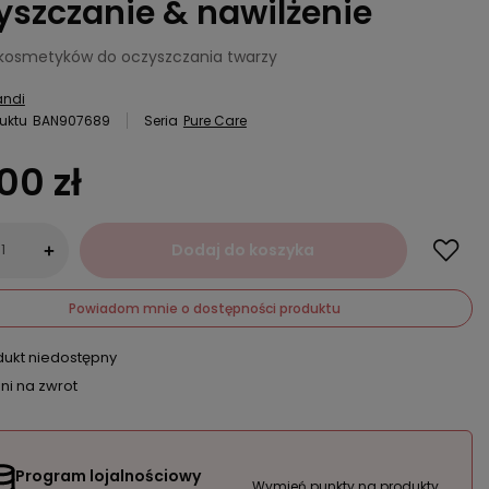
yszczanie & nawilżenie
kosmetyków do oczyszczania twarzy
andi
uktu
BAN907689
Seria
Pure Care
00 zł
Dodaj do koszyka
+
Powiadom mnie o dostępności produktu
dukt niedostępny
ni na zwrot
Program lojalnościowy
Wymień punkty na produkty