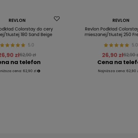
Promocja
REVLON
REVLON
ler
Nasz bestseller
odkład Colorstay do cery
Revlon Podkład Colorsta
j/tłustej 180 Sand Beige
mieszanej/tłustej 250 Fr
5.0
5.0
26,90 zł
26,90 zł
62,90 zł
62,90 z
na na telefon
Cena na tele
jniższa cena:
62,90 zł
Najniższa cena:
62,90 