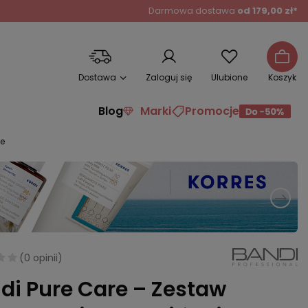
Darmowa dostawa
od 179,00 zł*
Dostawa
Zaloguj się
Ulubione
Koszyk
Blog
Marki
Promocje
ie
(
0 opinii
)
di Pure Care – Zestaw