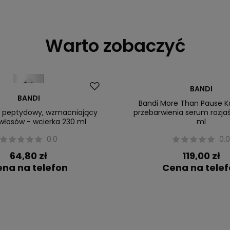
Warto zobaczyć
BANDI
BANDI
Bandi More Than Pause K
k peptydowy, wzmacniający
przebarwienia serum rozjaś
 włosów - wcierka 230 ml
ml
0.0
0.
64,80 zł
119,00 zł
na na telefon
Cena na tele