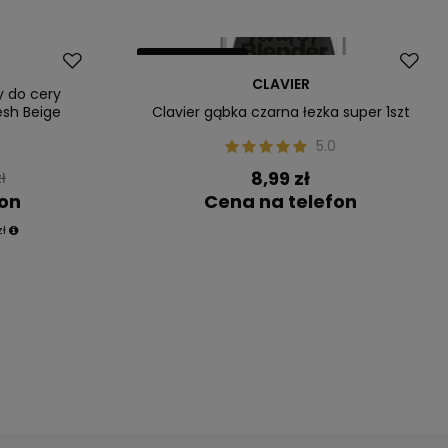
Nasz bestseller
CLAVIER
y do cery
esh Beige
Clavier gąbka czarna łezka super 1szt
5.0
8,99 zł
ł
fon
Cena na telefon
zł