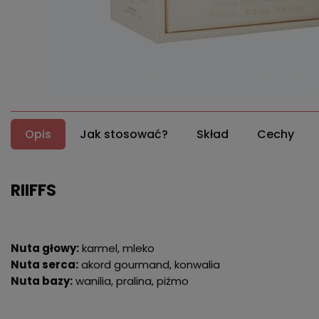
Opis
Jak stosować?
Skład
Cechy
RIIFFS
Nuta głowy:
karmel, mleko
Nuta serca:
akord gourmand, konwalia
Nuta bazy:
wanilia, pralina, piżmo