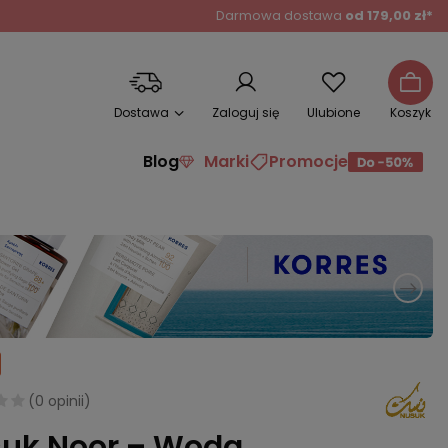
Darmowa dostawa
od 179,00 zł*
Dostawa
Zaloguj się
Ulubione
Koszyk
Blog
Marki
Promocje
(
0 opinii
)
uk Noor – Woda