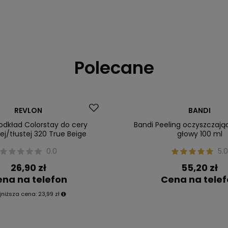
Polecane
Nasz bestseller
REVLON
BANDI
ler
odkład Colorstay do cery
Bandi Peeling oczyszczają
j/tłustej 320 True Beige
głowy 100 ml
0.0
5.0
26,90 zł
55,20 zł
na na telefon
Cena na tele
jniższa cena:
23,99 zł