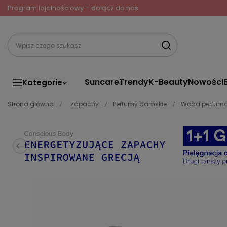
Program lojalnościowy – dołącz do nas
Suncare
Trendy
K-Beauty
Nowości
Kategorie
Strona główna
Zapachy
Perfumy damskie
Woda perfum