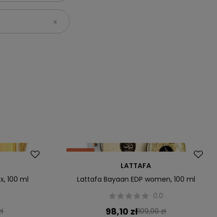
Okazja
LATTAFA
x, 100 ml
Lattafa Bayaan EDP women, 100 ml
0.0
98,10 zł
zł
109,00 zł