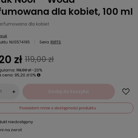
fumowana dla kobiet, 100 ml
rfumowana dla kobiet
usuk
uktu
NUS574195
Seria
RIIFFS
20 zł
119,00 zł
gularna:
119,00 zł
-20%
a cena:
95,20 zł
0%
Dodaj do koszyka
+
Powiadom mnie o dostępności produktu
dukt niedostępny
ni na zwrot