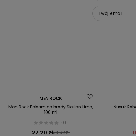
Twój email
Okazja
Promocja
MEN ROCK
Men Rock Balsam do brody Sicilian Lime,
Nusuk Ra
100 ml
0.0
27,20 zł
1
34,00 zł