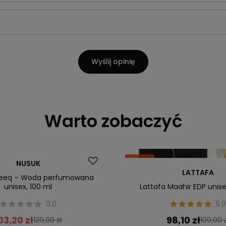
Wyślij opinię
Warto zobaczyć
Okazja
NUSUK
LATTAFA
heeq – Woda perfumowana
unisex, 100 ml
Lattafa Maahir EDP unise
0.0
5.0
03,20 zł
98,10 zł
129,00 zł
109,00 