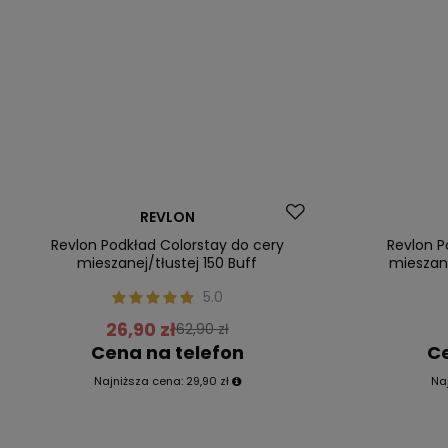
Promocja
Okazja
REVLON
Nasz bestseller
Nasz bestsel
Revlon Podkład Colorstay do cery
Revlon P
mieszanej/tłustej 150 Buff
mieszane
5.0
26,90 zł
62,90 zł
Cena na telefon
Ce
Najniższa cena:
29,90 zł
Na