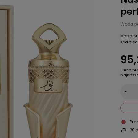
per
Woda pe
Marka
N
Kod prod
95,
Cena re
Najniższ
-
Pro
30
d