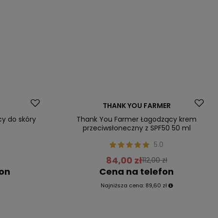
Promocja
THANK YOU FARMER
Nasz bestseller
cy do skóry
Thank You Farmer Łagodzący krem
przeciwsłoneczny z SPF50 50 ml
5.0
84,00 zł
112,00 zł
fon
Cena na telefon
Najniższa cena:
89,60 zł