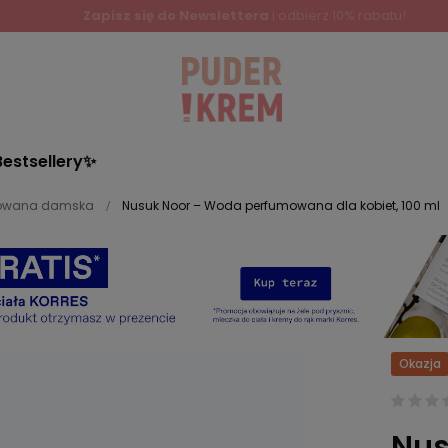
Bestsellery✨
owana damska
Nusuk Noor – Woda perfumowana dla kobiet, 100 ml
Okazja
Nus