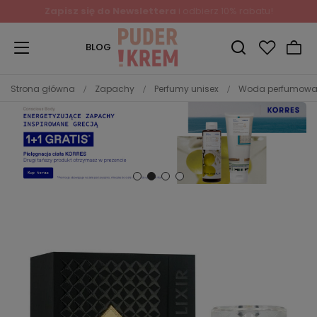
Zapisz się do Newslettera
i odbierz 10% rabatu!
BLOG
Strona główna
Zapachy
Perfumy unisex
Woda perfumowa