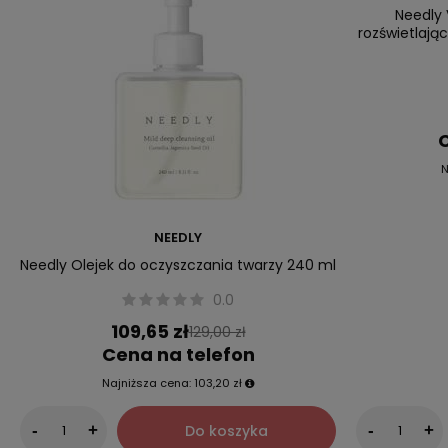
Needly 
rozświetlają
C
N
NEEDLY
Needly Olejek do oczyszczania twarzy 240 ml
0.0
109,65 zł
129,00 zł
Cena na telefon
Najniższa cena:
103,20 zł
Do koszyka
-
+
-
+