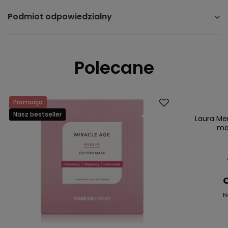
Podmiot odpowiedzialny
Polecane
Promocja
Promocja
Nasz bestseller
Nasz bestsell
Laura Mer
mak
C
N