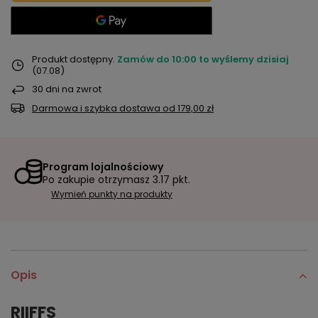
Produkt dostępny
Zamów do
10:00 to wyślemy dzisiaj
(07.08)
30
dni na zwrot
Darmowa i szybka dostawa
od
179,00 zł
Program lojalnościowy
Po zakupie otrzymasz
3.17 pkt.
Wymień punkty na produkty
Opis
RIIFFS