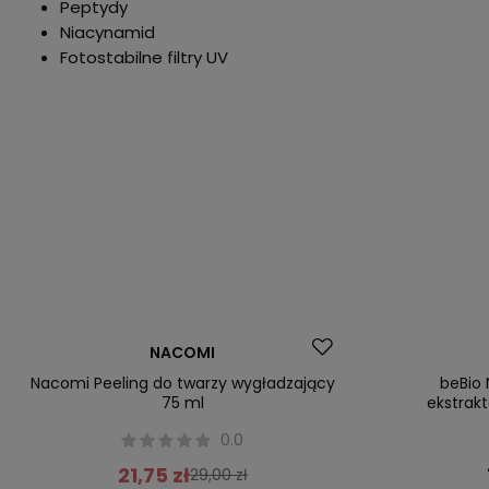
Peptydy
Niacynamid
Fotostabilne filtry UV
Promocja
Okazja
NACOMI
Nacomi Peeling do twarzy wygładzający
beBio 
75 ml
ekstrakt
0.0
21,75 zł
29,00 zł