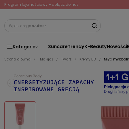
Program lojalnościowy – dołącz do nas
Suncare
Trendy
K-Beauty
Nowości
Kategorie
Strona główna
Makijaż
Twarz
Kremy BB
Miya mybbalm 