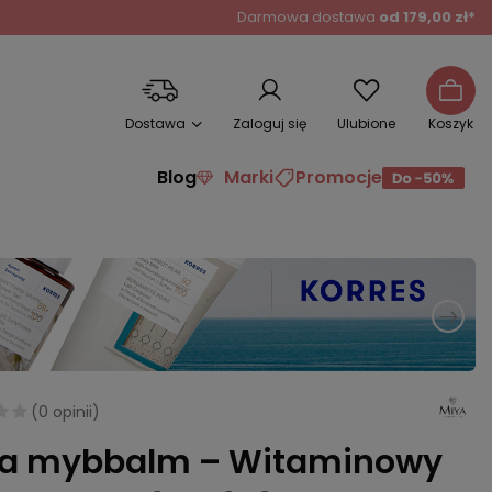
Darmowa dostawa
od 179,00 zł*
Dostawa
Zaloguj się
Ulubione
Koszyk
Blog
Marki
Promocje
(
0 opinii
)
a mybbalm – Witaminowy