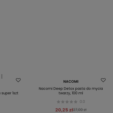
Promocja
NACOMI
Nacomi Deep Detox pasta do mycia
 super 1szt
twarzy, 100 ml
0.0
20,25 zł
27,00 zł