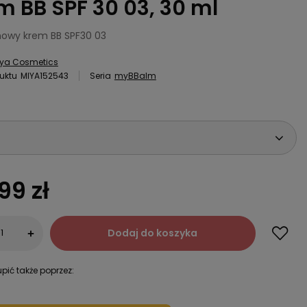
m BB SPF 30 03, 30 ml
owy krem BB SPF30 03
iya Cosmetics
uktu
MIYA152543
Seria
myBBalm
99 zł
Dodaj do koszyka
+
pić także poprzez: