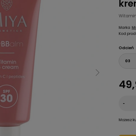
kre
Witamin
Marka
M
Kod prod
Odcień
03
49,
-
Możesz ku