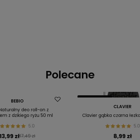
Polecane
Nasz bestseller
BEBIO
CLAVIER
Naturalny deo roll-on z
em z dzikiego ryżu 50 ml
Clavier gąbka czarna łezka
5.0
5.0
13,99 zł
8,99 zł
17,49 zł