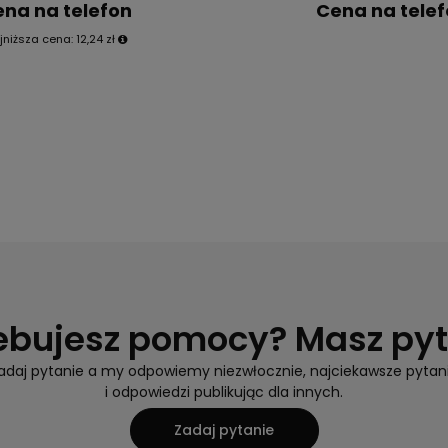
na na telefon
Cena na tele
jniższa cena:
12,24 zł
ebujesz pomocy? Masz py
adaj pytanie a my odpowiemy niezwłocznie, najciekawsze pytan
i odpowiedzi publikując dla innych.
Zadaj pytanie