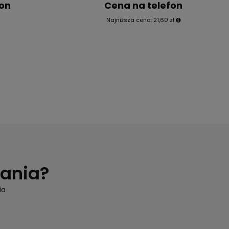
fon
Cena na telefon
Najniższa cena:
21,60 zł
tania?
ia