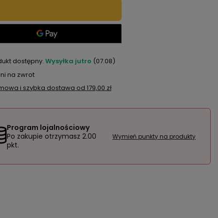
dukt dostępny
Wysyłka
jutro
(07.08)
ni na zwrot
mowa i szybka dostawa
od
179,00 zł
Program lojalnościowy
Po zakupie otrzymasz
2.00
Wymień punkty na produkty
pkt.