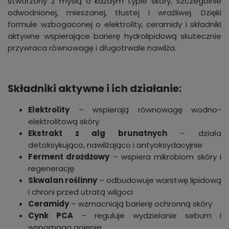
stworzony z myślą o każdym typie skóry, szczególnie
odwodnionej, mieszanej, tłustej i wrażliwej. Dzięki
formule wzbogaconej o elektrolity, ceramidy i składniki
aktywne wspierające barierę hydrolipidową skutecznie
przywraca równowagę i długotrwale nawilża.
Składniki aktywne i ich działanie:
Elektrolity
– wspierają równowagę wodno-
elektrolitową skóry
Ekstrakt z alg brunatnych
– działa
detoksykująco, nawilżająco i antyoksydacyjnie
Ferment drożdżowy
– wspiera mikrobiom skóry i
regenerację
Skwalan roślinny
– odbudowuje warstwę lipidową
i chroni przed utratą wilgoci
Ceramidy
– wzmacniają barierę ochronną skóry
Cynk PCA
– reguluje wydzielanie sebum i
wspomaga gojenie