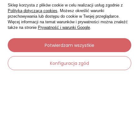
Sklep korzysta z plików cookie w celu realizacji usług zgodnie z
Polityką dotyczącą cookies
. Możesz określić warunki
przechowywania lub dostępu do cookie w Twojej przeglądarce.
Więcej informacji na temat warunków i prywatności można znaleźć
także na stronie
Prywatność i warunki Google
.
Potwierdzam wszystkie
Konfiguracja zgód
Moje zamówienia
Status zamówienia
-
Dodaj do koszyka
+
Śledzenie przesyłki
Chcę zareklamować produkt
Chcę zwrócić produkt
Chcę wymienić towar
Kontakt