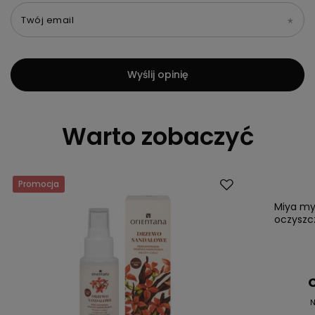
Twój email
Wyślij opinię
Warto zobaczyć
Promocja
Promocja
Miya my
oczyszc
C
N