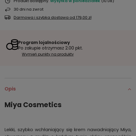
Produkt dostępny
Wysyłka
w poniedziałek
(10.08)
30
dni na zwrot
Darmowa i szybka dostawa
od
179,00 zł
Program lojalnościowy
Po zakupie otrzymasz
2.00 pkt.
Wymień punkty na produkty
Opis
Miya Cosmetics
Lekki, szybko wchłaniający się krem nawadniający Miya,