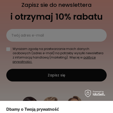
Zapisz sie do newslettera
i otrzymaj 10% rabatu
Twój adres e-mail
Wyrażam zgodę na przetwarzanie moich danych
osobowych (adres e-mail) na potrzeby wysyłki newslettera
z informacją handlową (marketing). Więcej w
polityce
prywatności.
Zapisz się
Dbamy o Twoją prywatność