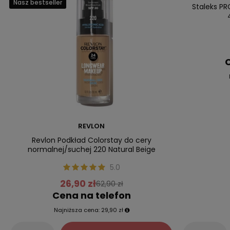
Nasz bestseller
Nasz bestsell
Staleks PR
C
REVLON
Revlon Podkład Colorstay do cery
normalnej/suchej 220 Natural Beige
5.0
26,90 zł
62,90 zł
Cena na telefon
Najniższa cena:
29,90 zł