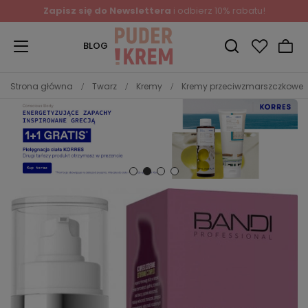
Zapisz się do Newslettera
i odbierz 10% rabatu!
BLOG
Strona główna
Twarz
Kremy
Kremy przeciwzmarszczkowe