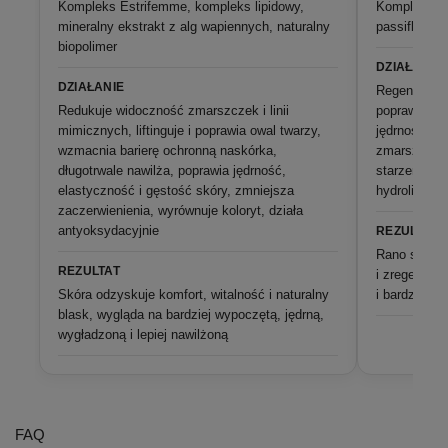
Kompleks Estrifemme, kompleks lipidowy,
Kompleks Es
mineralny ekstrakt z alg wapiennych, naturalny
passiflora
biopolimer
DZIAŁANIE
DZIAŁANIE
Regeneruje 
Redukuje widoczność zmarszczek i linii
poprawia gęs
mimicznych, liftinguje i poprawia owal twarzy,
jędrność i 
wzmacnia barierę ochronną naskórka,
zmarszczek,
długotrwale nawilża, poprawia jędrność,
starzenia, w
elastyczność i gęstość skóry, zmniejsza
hydrolipido
zaczerwienienia, wyrównuje koloryt, działa
antyoksydacyjnie
REZULTAT
Rano skóra j
REZULTAT
i zregenerow
Skóra odzyskuje komfort, witalność i naturalny
i bardziej je
blask, wygląda na bardziej wypoczętą, jędrną,
wygładzoną i lepiej nawilżoną
FAQ