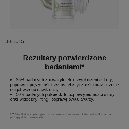
EFFECTS
Rezultaty potwierdzone
badaniami*
95% badanych zauważyło efekt wygładzenia skóry,
poprawę sprężystości, wzrost elastyczności oraz uczucie
długotrwałego nawilżenia,
90% badanych potwierdziło poprawę jędrności skóry
oraz widoczny lifting i poprawę owalu twarzy.
* Źródło: Badania aplikacyjne i aparaturowe w Niezależnym Laboratorium Badawczym
po 4 tygodniach stosowania.