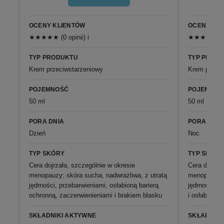
OCENY KLIENTÓW
OCENY KL
★★★★★ (0 opinii) i
★★★★★ (0 o
TYP PRODUKTU
TYP PROD
Krem przeciwstarzeniowy
Krem przeci
POJEMNOŚĆ
POJEMNOŚ
50 ml
50 ml
PORA DNIA
PORA DNIA
Dzień
Noc
TYP SKÓRY
TYP SKÓRY
Cera dojrzała, szczególnie w okresie
Cera dojrzał
menopauzy; skóra sucha, nadwrażliwa, z utratą
menopauzy; 
jędrności, przebarwieniami, osłabioną barierą
jędrności, 
ochronną, zaczerwienieniami i brakiem blasku
i osłabioną 
SKŁADNIKI AKTYWNE
SKŁADNIKI