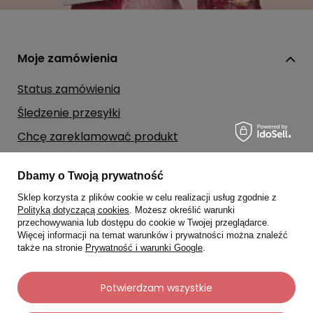
Status zamówienia
Śledzenie przesyłki
Chcę zareklamować produkt
Chcę zwrócić produkt
Chcę wymienić towar
Kontakt
Dbamy o Twoją prywatność
Moje konto
Sklep korzysta z plików cookie w celu realizacji usług zgodnie z
Polityką dotyczącą cookies
. Możesz określić warunki
przechowywania lub dostępu do cookie w Twojej przeglądarce.
Regulaminy
Więcej informacji na temat warunków i prywatności można znaleźć
także na stronie
Prywatność i warunki Google
.
Dane kontaktowe
Potwierdzam wszystkie