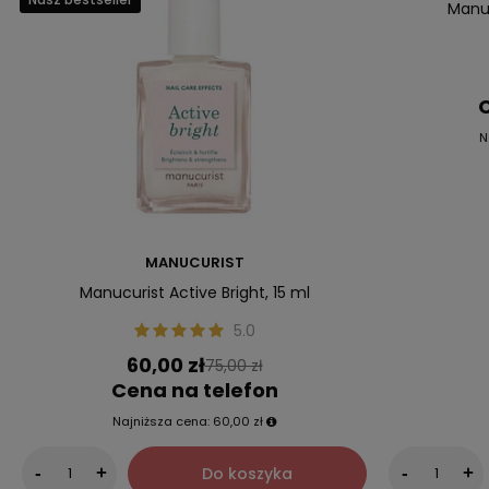
Manuc
C
N
MANUCURIST
Manucurist Active Bright, 15 ml
5.0
60,00 zł
75,00 zł
Cena na telefon
Najniższa cena:
60,00 zł
Do koszyka
-
+
-
+