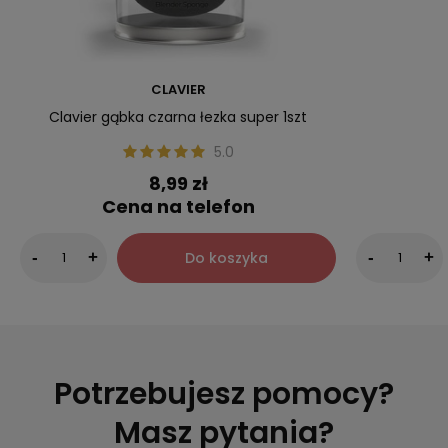
CLAVIER
Clavier gąbka czarna łezka super 1szt
5.0
8,99 zł
Cena na telefon
Do koszyka
-
+
-
+
Potrzebujesz pomocy?
Masz pytania?