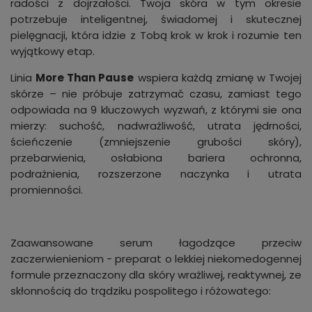
radości z dojrzałości. Twoja skóra w tym okresie
potrzebuje inteligentnej, świadomej i skutecznej
pielęgnacji, która idzie z Tobą krok w krok i rozumie ten
wyjątkowy etap.
Linia
More Than Pause
wspiera każdą zmianę w Twojej
skórze – nie próbuje zatrzymać czasu, zamiast tego
odpowiada na 9 kluczowych wyzwań, z którymi sie ona
mierzy: suchość, nadwrażliwość, utrata jędrności,
ścieńczenie (zmniejszenie grubości skóry),
przebarwienia, osłabiona bariera ochronna,
podrażnienia, rozszerzone naczynka i utrata
promienności.
Zaawansowane serum łagodzące przeciw
zaczerwienieniom - preparat o lekkiej niekomedogennej
formule przeznaczony dla skóry wrażliwej, reaktywnej, ze
skłonnością do trądziku pospolitego i różowatego: