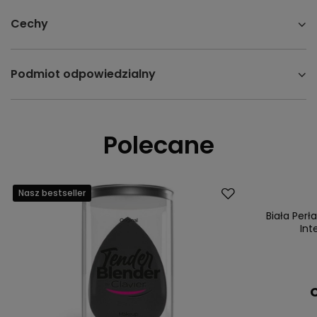
Cechy
Podmiot odpowiedzialny
Polecane
Nasz bestseller
Nasz bestsell
Biała Per
Int
C