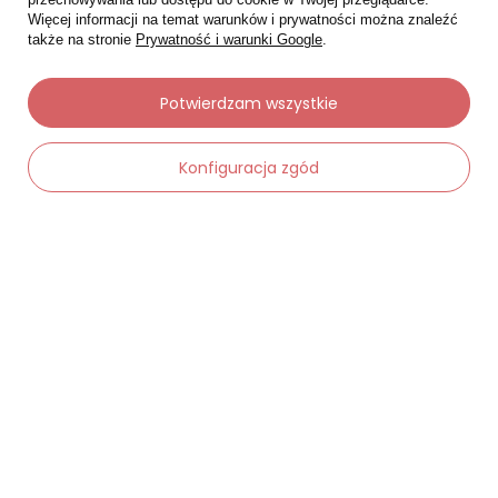
Więcej informacji na temat warunków i prywatności można znaleźć
także na stronie
Prywatność i warunki Google
.
Moje zamówienia
Potwierdzam wszystkie
Status zamówienia
Konfiguracja zgód
Śledzenie przesyłki
Chcę zareklamować produkt
-
Dodaj do koszyka
+
Chcę zwrócić produkt
Chcę wymienić towar
Kontakt
Moje konto
Regulaminy