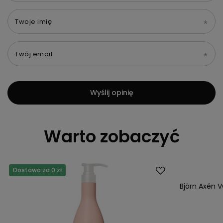
Twoje imię
Twój email
Wyślij opinię
Warto zobaczyć
Dostawa za 0 zł
Dostawa za 0 
Promocja
Björn Axén 