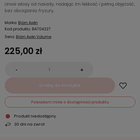
Unosi włosy od nasady, nadając im lekkość i pełną objętość,
bez obciążania fryzury.
Marka
Björn Axén
Kod produktu
BA704227
Seria
Björn Axén Volume
225,00 zł
-
+
Dodaj do koszyka
Powiadom mnie o dostępności produktu
Produkt niedostępny
30
dni na zwrot