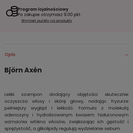
Program lojalnościowy
Po zakupie otrzymasz
9.00 pkt.
Wymień punkty na produkty
Opis
Björn Axén
Lekki szampon dodający objętości skutecznie
oczyszcza włosy i skórę głowy, nadając fryzurze
pełniejszy wygląd i lekkość. Formuła z molekułą
adenozyny i hydrolizowanym kwasem hialuronowym
wzmacnia włókna włosów, zwiększając ich gęstość i
sprężystość, a glikolipidy regulują wydzielanie sebum.