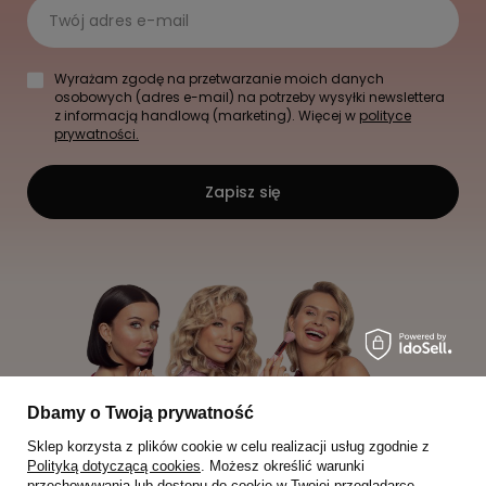
Twój adres e-mail
Wyrażam zgodę na przetwarzanie moich danych
osobowych (adres e-mail) na potrzeby wysyłki newslettera
z informacją handlową (marketing). Więcej w
polityce
prywatności.
Zapisz się
Dbamy o Twoją prywatność
Sklep korzysta z plików cookie w celu realizacji usług zgodnie z
Polityką dotyczącą cookies
. Możesz określić warunki
przechowywania lub dostępu do cookie w Twojej przeglądarce.