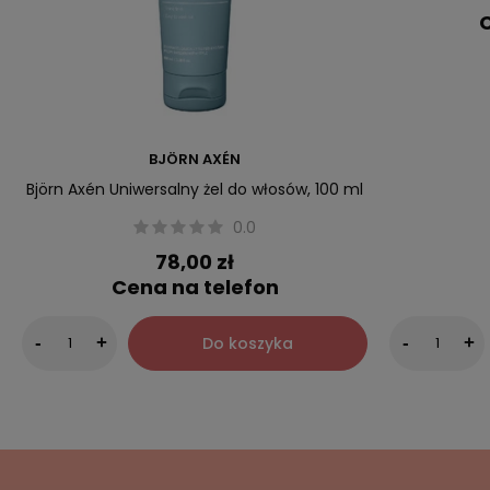
C
BJÖRN AXÉN
Björn Axén Uniwersalny żel do włosów, 100 ml
0.0
78,00 zł
Cena na telefon
Do koszyka
-
+
-
+