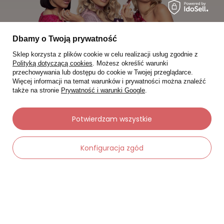
Dbamy o Twoją prywatność
Sklep korzysta z plików cookie w celu realizacji usług zgodnie z
Polityką dotyczącą cookies
. Możesz określić warunki
przechowywania lub dostępu do cookie w Twojej przeglądarce.
Więcej informacji na temat warunków i prywatności można znaleźć
także na stronie
Prywatność i warunki Google
.
Moje zamówienia
Potwierdzam wszystkie
Status zamówienia
Konfiguracja zgód
Śledzenie przesyłki
Chcę zareklamować produkt
Chcę zwrócić produkt
-
Dodaj do koszyka
+
Chcę wymienić towar
Kontakt