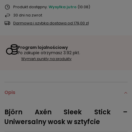
Produkt dostępny
Wysyłka
jutro
(10.08)
30
dni na zwrot
Darmowa i szybka dostawa
od
179,00 zł
Program lojalnościowy
Po zakupie otrzymasz
3.92 pkt.
Wymień punkty na produkty
Opis
Björn Axén Sleek Stick –
Uniwersalny wosk w sztyfcie