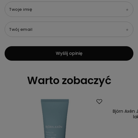
Twoje imię
Twój email
Wyślij opinię
Warto zobaczyć
Björn Axén 
la