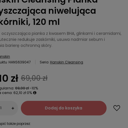
yszczająca niwelująca
kórniki, 120 ml
 oczyszczająca pianka z kwasem BHA, glinkami i ceramidami,
kutecznie redukuje zaskórniki, usuwa nadmiar sebum i
a barierę ochronną skóry.
nskin
uktu
HANS639047
Seria
Hanskin Cleansing
10 zł
69,00 zł
gularna:
69,00 zł
-10%
a cena:
62,10 zł
0%
Dodaj do koszyka
+
pić także poprzez: