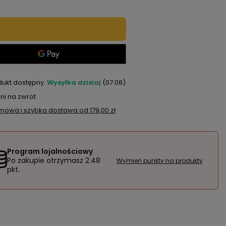
dukt dostępny
Wysyłka
dzisiaj
(07.08)
ni na zwrot
mowa i szybka dostawa
od
179,00 zł
Program lojalnościowy
Po zakupie otrzymasz
2.48
Wymień punkty na produkty
pkt.