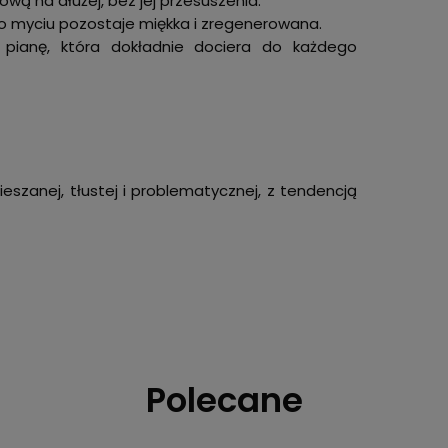
ą na dłużej, bez jej przesuszenia.
o myciu pozostaje miękka i zregenerowana.
 pianę, która dokładnie dociera do każdego
eszanej, tłustej i problematycznej, z tendencją
Polecane