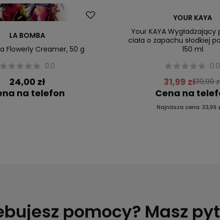
Promocja
YOUR KAYA
Nowość
Your KAYA Wygładzający 
LA BOMBA
ciała o zapachu słodkiej 
 Flowerly Creamer, 50 g
150 ml
0.0
0.
24,00 zł
31,99 zł
39,99 z
na na telefon
Cena na tele
Najniższa cena:
33,99 z
ebujesz pomocy? Masz py