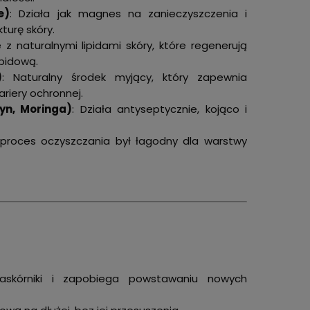
e)
: Działa jak magnes na zanieczyszczenia i
turę skóry.
e z naturalnymi lipidami skóry, które regenerują
ipidową.
)
: Naturalny środek myjący, który zapewnia
riery ochronnej.
yn, Moringa)
: Działa antyseptycznie, kojąco i
 proces oczyszczania był łagodny dla warstwy
zaskórniki i zapobiega powstawaniu nowych