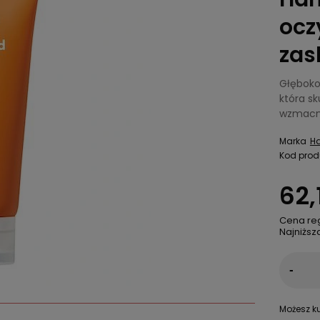
ocz
zas
Głęboko
która s
wzmacni
Marka
Ha
Kod prod
62,
Cena re
Najniższ
-
Możesz ku