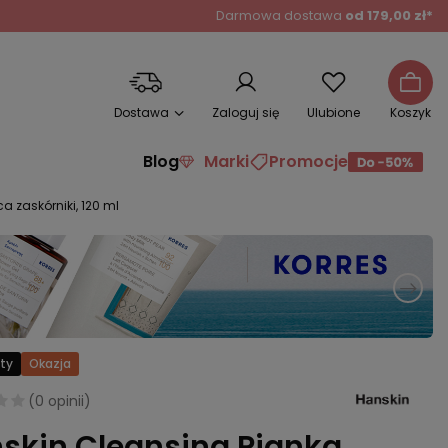
Darmowa dostawa
od 179,00 zł*
Dostawa
Zaloguj się
Ulubione
Koszyk
Blog
Marki
Promocje
 zaskórniki, 120 ml
ty
Okazja
(
0 opinii
)
skin Cleansing Pianka