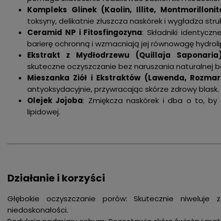
Kompleks Glinek (Kaolin, Illite, Montmorillonit
toksyny, delikatnie złuszcza naskórek i wygładza struk
Ceramid NP i Fitosfingozyna
: Składniki identyczn
barierę ochronną i wzmacniają jej równowagę hydrol
Ekstrakt z Mydłodrzewu (Quillaja Saponaria
skuteczne oczyszczanie bez naruszania naturalnej ba
Mieszanka Ziół i Ekstraktów (Lawenda, Rozmar
antyoksydacyjnie, przywracając skórze zdrowy blask.
Olejek Jojoba
: Zmiękcza naskórek i dba o to, by
lipidowej.
Działanie i korzyści
Głębokie oczyszczanie porów: Skutecznie niweluje 
niedoskonałości.