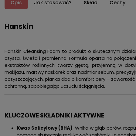
Opis
Jak stosować?
Skład
Cechy
Hanskin
Hanskin Cleansing Foam to produkt o skutecznym działaniu
czysta, świeża i promienna. Formuła oparta na połączen
ekstraktów roślinnych tworzy gęstą, przyjemną w doty
makijażu, martwy naskórek oraz nadmiar sebum, precyzyjn
oczyszczających, pianka dba o komfort cery – zawartość 
ochronną, zapobiegając uczuciu ściągnięcia.
KLUCZOWE SKŁADNIKI AKTYWNE
Kwas Salicylowy (BHA)
: Wnika w głąb porów, rozp
pomaga skutecznie redukować zaskórniki i niedoskon