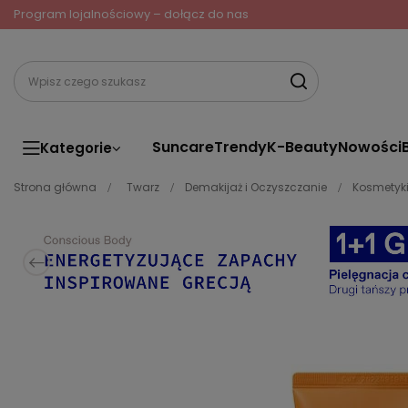
Program lojalnościowy – dołącz do nas
Suncare
Trendy
K-Beauty
Nowości
Kategorie
Strona główna
Twarz
Demakijaż i Oczyszczanie
Kosmetyki