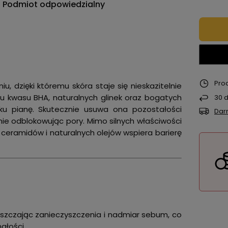
Podmiot odpowiedzialny
Pro
, dzięki któremu skóra staje się nieskazitelnie
iu kwasu BHA, naturalnych glinek oraz bogatych
30
d
ku pianę. Skutecznie usuwa ona pozostałości
Dar
ie odblokowując pory. Mimo silnych właściwości
ceramidów i naturalnych olejów wspiera barierę
uszczając zanieczyszczenia i nadmiar sebum, co
ałości.