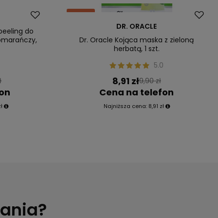
Okazja
DR. ORACLE
peeling do
pomarańczy,
Dr. Oracle Kojąca maska z zieloną
herbatą, 1 szt.
0
5.0
8,91 zł
ł
9,90 zł
fon
Cena na telefon
ł
Najniższa cena:
8,91 zł
tania?