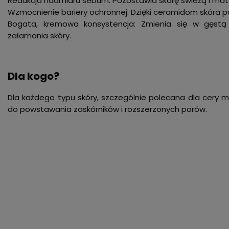
Redukcja nadmiaru sebum: Pozostawia skórę świeżą i matow
Wzmocnienie bariery ochronnej: Dzięki ceramidom skóra p
Bogata, kremowa konsystencja: Zmienia się w gęstą
załamania skóry.
Dla kogo?
Dla każdego typu skóry, szczególnie polecana dla cery mi
do powstawania zaskórników i rozszerzonych porów.