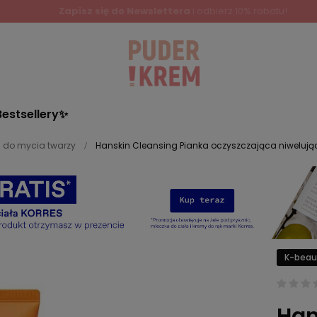
Bestsellery✨
 do mycia twarzy
Hanskin Cleansing Pianka oczyszczająca niwelująca
K-beau
Han