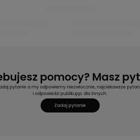
Polecane
LA BOMBA
LA BOMBA
ombardino Kula do kąpieli,
La Bomba Marseille Kula do k
125 g
0.
0.0
25,00 zł
25,00 zł
na na telefon
Cena na tele