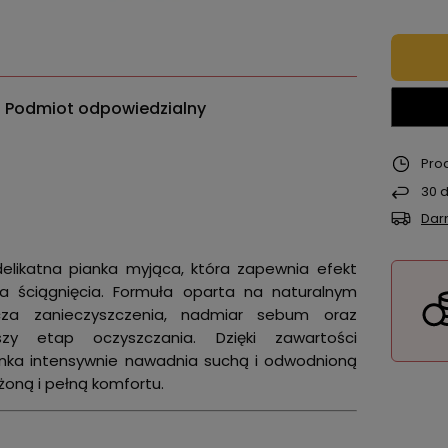
Podmiot odpowiedzialny
Pro
30
d
Dar
elikatna pianka myjąca, która zapewnia efekt
ia ściągnięcia. Formuła oparta na naturalnym
cza zanieczyszczenia, nadmiar sebum oraz
szy etap oczyszczania. Dzięki zawartości
nka intensywnie nawadnia suchą i odwodnioną
żoną i pełną komfortu.