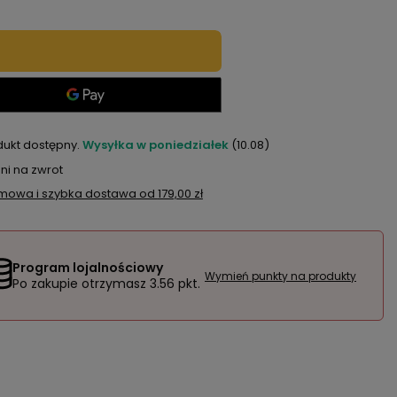
dukt dostępny
Wysyłka
w poniedziałek
(10.08)
ni na zwrot
mowa i szybka dostawa
od
179,00 zł
Program lojalnościowy
Wymień punkty na produkty
Po zakupie otrzymasz
3.56 pkt.