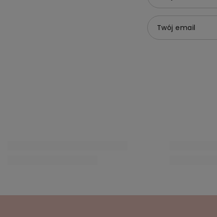
Treść twojej opin
Dodaj własne z
Twoje imię
Twój email