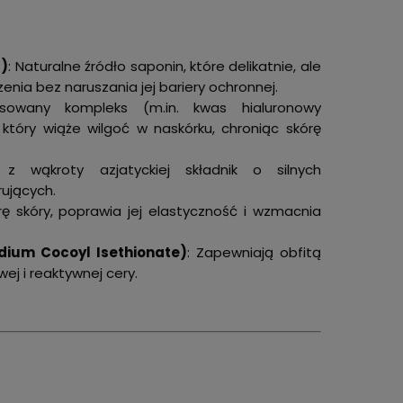
a)
: Naturalne źródło saponin, które delikatnie, ale
nia bez naruszania jej bariery ochronnej.
sowany kompleks (m.in. kwas hialuronowy
 który wiąże wilgoć w naskórku, chroniąc skórę
 z wąkroty azjatyckiej składnik o silnych
rujących.
rę skóry, poprawia jej elastyczność i wzmacnia
dium Cocoyl Isethionate)
: Zapewniają obfitą
ej i reaktywnej cery.