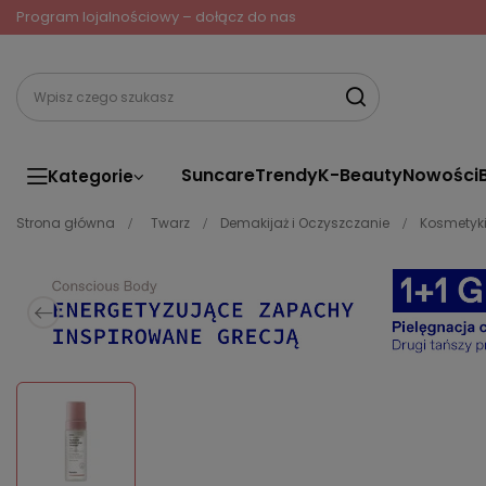
Program lojalnościowy – dołącz do nas
Suncare
Trendy
K-Beauty
Nowości
Kategorie
Strona główna
Twarz
Demakijaż i Oczyszczanie
Kosmetyki