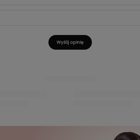
ii
djęcie produktu:
Wyślij opinię