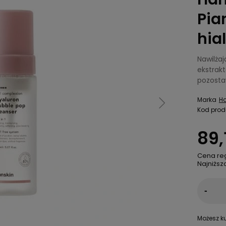
Pia
hia
Nawilża
ekstrak
pozostaw
Marka
Ha
Kod prod
89,
Cena re
Najniższ
-
Możesz ku