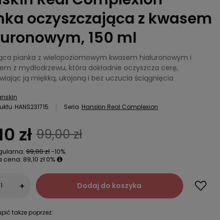
nka oczyszczająca z kwasem
luronowym, 150 ml
jąca pianka z wielopoziomowym kwasem hialuronowym i
tem z mydłodrzewu, która dokładnie oczyszcza cerę,
iając ją miękką, ukojoną i bez uczucia ściągnięcia
nskin
uktu
HANS231715
Seria
Hanskin Real Complexion
10 zł
99,00 zł
gularna:
99,00 zł
-10%
a cena:
89,10 zł
0%
Dodaj do koszyka
+
pić także poprzez: