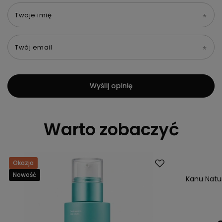
Twoje imię
Twój email
Wyślij opinię
Warto zobaczyć
Okazja
Okazja
Nowość
Nowość
Kanu Natur