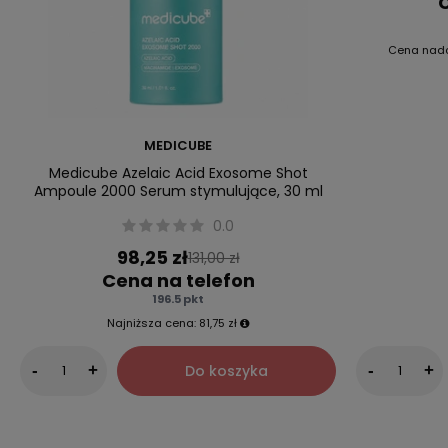
C
Cena nad
MEDICUBE
Medicube Azelaic Acid Exosome Shot
Ampoule 2000 Serum stymulujące, 30 ml
0.0
98,25 zł
131,00 zł
Cena na telefon
196.5 pkt
Najniższa cena:
81,75 zł
Do koszyka
-
+
-
+