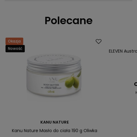
Polecane
Okazja
Okazja
Nowość
ELEVEN Austr
C
KANU NATURE
Kanu Nature Masło do ciała 190 g Oliwka