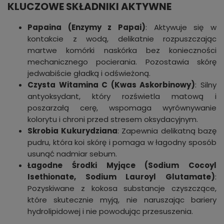
KLUCZOWE SKŁADNIKI AKTYWNE
Papaina (Enzymy z Papai)
: Aktywuje się w
kontakcie z wodą, delikatnie rozpuszczając
martwe komórki naskórka bez konieczności
mechanicznego pocierania. Pozostawia skórę
jedwabiście gładką i odświeżoną.
Czysta Witamina C (Kwas Askorbinowy)
: Silny
antyoksydant, który rozświetla matową i
poszarzałą cerę, wspomaga wyrównywanie
kolorytu i chroni przed stresem oksydacyjnym.
Skrobia Kukurydziana
: Zapewnia delikatną bazę
pudru, która koi skórę i pomaga w łagodny sposób
usunąć nadmiar sebum.
Łagodne Środki Myjące (Sodium Cocoyl
Isethionate, Sodium Lauroyl Glutamate)
:
Pozyskiwane z kokosa substancje czyszczące,
które skutecznie myją, nie naruszając bariery
hydrolipidowej i nie powodując przesuszenia.