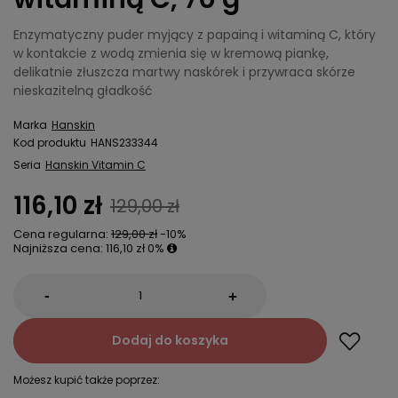
Enzymatyczny puder myjący z papainą i witaminą C, który
w kontakcie z wodą zmienia się w kremową piankę,
delikatnie złuszcza martwy naskórek i przywraca skórze
nieskazitelną gładkość
Marka
Hanskin
Kod produktu
HANS233344
Seria
Hanskin Vitamin C
116,10 zł
129,00 zł
Cena regularna:
129,00 zł
-10%
Najniższa cena:
116,10 zł
0%
-
+
Dodaj do koszyka
Możesz kupić także poprzez: