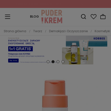
Zapisz się do Newslettera
i odbierz 10% rabatu!
BLOG
Strona główna
Twarz
Demakijaż i Oczyszczanie
Kosmetyki