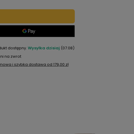
dukt dostępny
Wysyłka
dzisiaj
(07.08)
ni na zwrot
mowa i szybka dostawa
od
179,00 zł