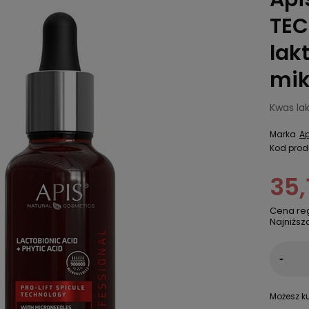
TE
lak
mik
Kwas la
Marka
Ap
Kod prod
35,
Cena re
Najniższ
-
Możesz ku