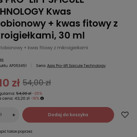
CHNOLOGY Kwas
tobionowy + kwas fitowy z
roigiełkami, 30 ml
ktobionowy + kwas fitowy z mikroigiełkami
is
uktu
AP053451
Seria
Apis Pro-lift Spicule Technology
10 zł
54,00 zł
gularna:
54,00 zł
-35%
a cena:
43,20 zł
-18%
Dodaj do koszyka
+
pić także poprzez: