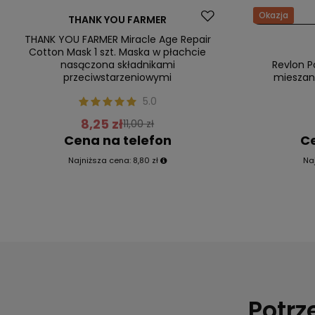
Promocja
Okazja
THANK YOU FARMER
Nasz bestseller
Nasz bestsel
THANK YOU FARMER Miracle Age Repair
Cotton Mask 1 szt. Maska w płachcie
nasączona składnikami
Revlon P
przeciwstarzeniowymi
mieszane
5.0
8,25 zł
11,00 zł
Cena na telefon
Ce
Najniższa cena:
8,80 zł
Na
Potrz