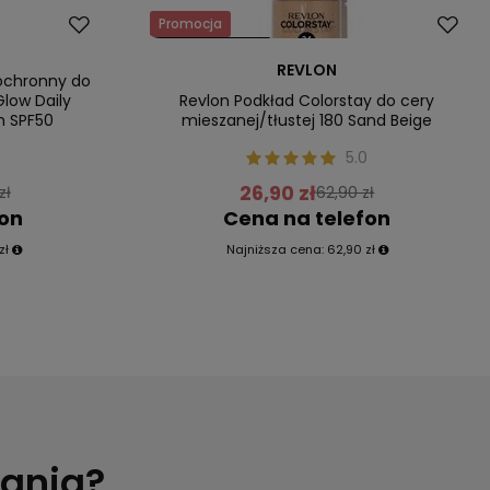
Promocja
Nasz bestseller
REVLON
 ochronny do
low Daily
Revlon Podkład Colorstay do cery
m SPF50
mieszanej/tłustej 180 Sand Beige
5.0
26,90 zł
zł
62,90 zł
fon
Cena na telefon
zł
Najniższa cena:
62,90 zł
tania?