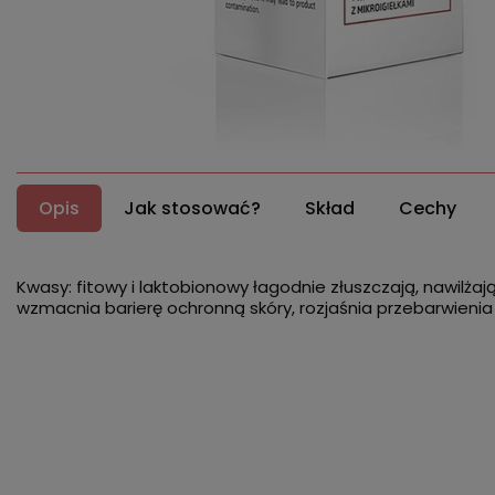
Opis
Jak stosować?
Skład
Cechy
Kwasy: fitowy i laktobionowy łagodnie złuszczają, nawilżają
wzmacnia barierę ochronną skóry, rozjaśnia przebarwienia 