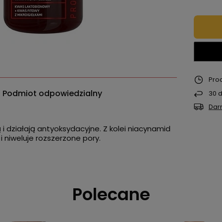
Pro
Podmiot odpowiedzialny
30
d
Dar
 i działają antyoksydacyjne. Z kolei niacynamid
i niweluje rozszerzone pory.
Polecane