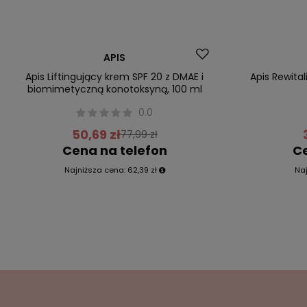
Promocja
Promocja
APIS
Apis Liftingujący krem SPF 20 z DMAE i
Apis Rewital
biomimetyczną konotoksyną, 100 ml
0.0
50,69 zł
77,99 zł
Cena na telefon
Ce
Najniższa cena:
62,39 zł
Na