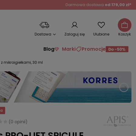
Darmowa dostawa
od 179,00 zł*
Dostawa
Zaloguj się
Ulubione
Koszyk
Blog
Marki
Promocje
z mikroigiełkami, 30 ml
ja
(
0 opinii
)
s PRO-LIFT SPICULE