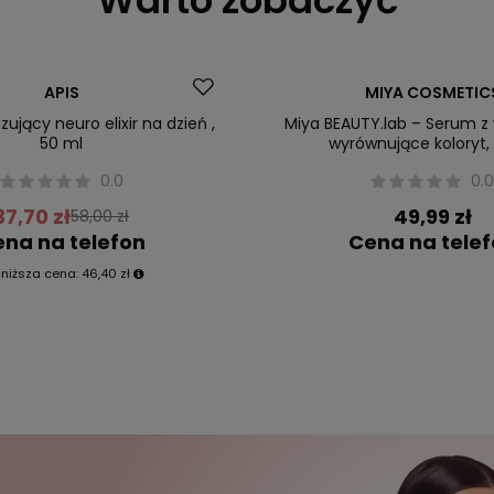
APIS
MIYA COSMETIC
izujący neuro elixir na dzień ,
Miya BEAUTY.lab – Serum z
50 ml
wyrównujące koloryt,
0.0
0.
37,70 zł
49,99 zł
58,00 zł
na na telefon
Cena na tele
jniższa cena:
46,40 zł