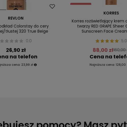
Promocja
KORRES
ler
Nasz bestseller
REVLON
Korres rozświetlający krem
odkład Colorstay do cery
twarzy RED GRAPE Sheer G
j/tłustej 320 True Beige
Sunscreen Face Crea
0.0
5.0
26,90 zł
88,00 zł
160,00 
na na telefon
Cena na tele
jniższa cena:
23,99 zł
Najniższa cena:
128,00 
ebujesz pomocy? Masz py