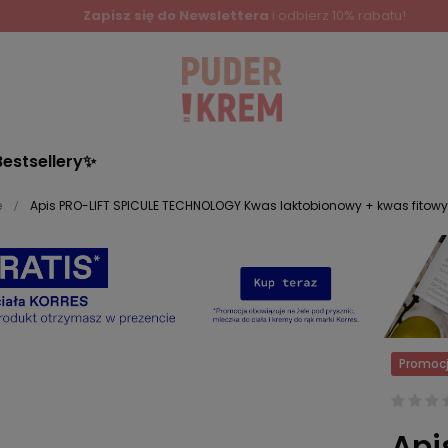
Zapisz się do Newslettera
i odbierz 10% rabatu!
Bestsellery✨
e
Apis PRO-LIFT SPICULE TECHNOLOGY Kwas laktobionowy + kwas fitowy 
Promoc
Api