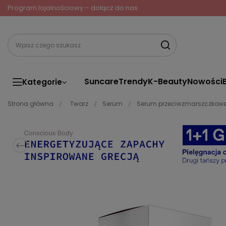
Program lojalnościowy – dołącz do nas
Suncare
Trendy
K-Beauty
Nowości
Kategorie
Strona główna
Twarz
Serum
Serum przeciwzmarszczkow