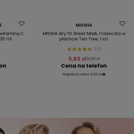
Promocja
S
MISSHA
Nowość
 witaminą C
MISSHA Airy Fit Sheet Mask, maseczka w
 30 ml
płachcie Tea Tree, 1 szt
0
5.0
5,85 zł
9,00 zł
fon
Cena na telefon
Najniższa cena:
6,30 zł