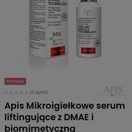
Promocja
(
0 opinii
)
Apis Mikroigiełkowe serum
liftingujące z DMAE i
biomimetyczną