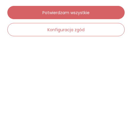
Potwierdzam wszystkie
Moje zamówienia
Konfiguracja zgód
Status zamówienia
Śledzenie przesyłki
-
Dodaj do koszyka
+
Chcę zareklamować produkt
Chcę zwrócić produkt
Chcę wymienić towar
Kontakt
Moje konto
Regulaminy