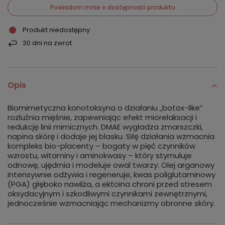
Powiadom mnie o dostępności produktu
Produkt niedostępny
30
dni na zwrot
Opis
Biomimetyczna konotoksyna o działaniu „botox-like”
rozluźnia mięśnie, zapewniając efekt miorelaksacji i
redukcję linii mimicznych. DMAE wygładza zmarszczki,
napina skórę i dodaje jej blasku. Siłę działania wzmacnia
kompleks bio-placenty – bogaty w pięć czynników
wzrostu, witaminy i aminokwasy – który stymuluje
odnowę, ujędrnia i modeluje owal twarzy. Olej arganowy
intensywnie odżywia i regeneruje, kwas poliglutaminowy
(PGA) głęboko nawilża, a ektoina chroni przed stresem
oksydacyjnym i szkodliwymi czynnikami zewnętrznymi,
jednocześnie wzmacniając mechanizmy obronne skóry.