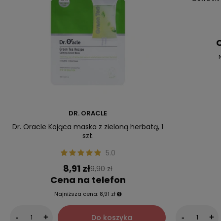
C
DR. ORACLE
Dr. Oracle Kojąca maska z zieloną herbatą, 1
szt.
5.0
8,91 zł
9,90 zł
Cena na telefon
Najniższa cena:
8,91 zł
Do koszyka
-
+
-
+