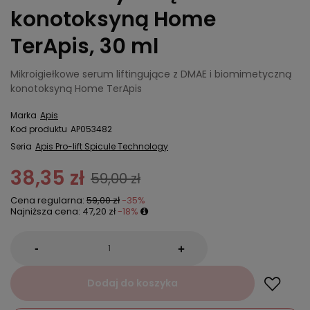
konotoksyną Home
TerApis, 30 ml
Mikroigiełkowe serum liftingujące z DMAE i biomimetyczną
konotoksyną Home TerApis
Marka
Apis
Kod produktu
AP053482
Seria
Apis Pro-lift Spicule Technology
38,35 zł
59,00 zł
Cena regularna:
59,00 zł
-35%
Najniższa cena:
47,20 zł
-18%
-
+
Dodaj do koszyka