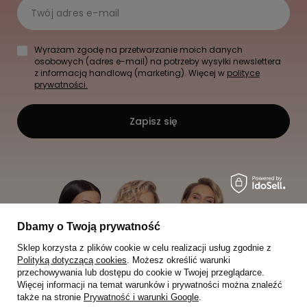
Twój adres e-mail
Wyrażam zgodę na przetwarzanie moich danych
osobowych (adres e-mail) na potrzeby wysyłki newslettera
z informacją handlową (marketing). Więcej w
polityce
prywatności.
Zapisz się
Dbamy o Twoją prywatność
Sklep korzysta z plików cookie w celu realizacji usług zgodnie z
Polityką dotyczącą cookies
. Możesz określić warunki
przechowywania lub dostępu do cookie w Twojej przeglądarce.
Więcej informacji na temat warunków i prywatności można znaleźć
także na stronie
Prywatność i warunki Google
.