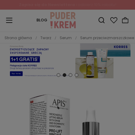
Zapisz się do Newslettera
i odbierz 10% rabatu!
BLOG
Strona główna
Twarz
Serum
Serum przeciwzmarszczkowe