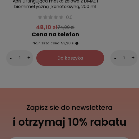
Apis Liftingująca maska żelowa z DMAE i
biomimetyczną „konotoksyną, 200 ml
0.0
48,10 zł
74,00 zł
Cena na telefon
Najniższa cena:
59,20 zł
Do koszyka
-
+
-
+
Zapisz sie do newslettera
i otrzymaj 10% rabatu