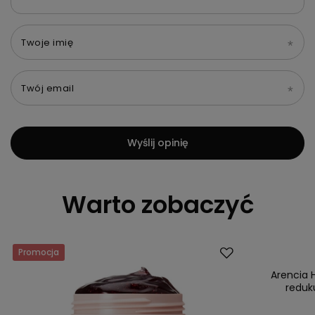
Twoje imię
Twój email
Wyślij opinię
Warto zobaczyć
Promocja
Promocja
Arencia 
reduk