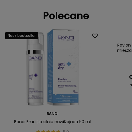
Polecane
Nasz bestseller
Promocja
Nasz bestsell
Revlon
mieszan
C
N
BANDI
Bandi Emulsja silnie nawilżająca 50 ml
5.0