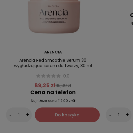
C
N
ARENCIA
Arencia Red Smoothie Serum 30
wygładzające serum do twarzy, 30 ml
0.0
89,25 zł
119,00 zł
Cena na telefon
Najniższa cena:
119,00 zł
Do koszyka
-
+
-
+