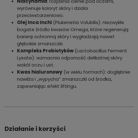
Niacynamid
: rozjaśnia cienie pod oczami,
wyrównuje koloryt skóry i działa
przeciwstarzeniowo.
Olej Inca Inchi
(Plukenetia Volubilis): niezwykle
bogate źródło kwasów Omega, które regenerują
barierę ochronną skóry i wygładzają nawet
głębokie zmarszczki.
Kompleks Probiotyków
(Lactobacillus Ferment
Lysate): wzmacnia odporność delikatnej skóry
wokół oczu i ust.
Kwas hialuronowy
(w wielu formach): dogłębnie
nawilża i „wypycha” zmarszczki od środka,
zapewniając efekt liftingu.
Działanie i korzyści