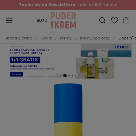
Zapisz się do Newslettera
i odbierz 10% rabatu!
BLOG
Strona główna
Twarz
Kremy
Kremy pod oczy
Chasin' R