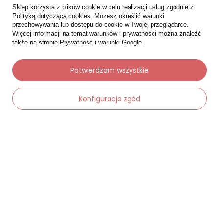
Sklep korzysta z plików cookie w celu realizacji usług zgodnie z
Polityką dotyczącą cookies
. Możesz określić warunki
przechowywania lub dostępu do cookie w Twojej przeglądarce.
Więcej informacji na temat warunków i prywatności można znaleźć
także na stronie
Prywatność i warunki Google
.
Potwierdzam wszystkie
Konfiguracja zgód
-
Dodaj do koszyka
+
Moje zamówienia
Status zamówienia
Śledzenie przesyłki
Chcę zareklamować produkt
Chcę zwrócić produkt