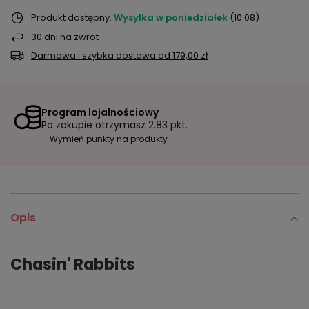
Produkt dostępny
Wysyłka
w poniedziałek
(10.08)
30
dni na zwrot
Darmowa i szybka dostawa
od
179,00 zł
Program lojalnościowy
Po zakupie otrzymasz
2.83 pkt.
Wymień punkty na produkty
Opis
Chasin' Rabbits