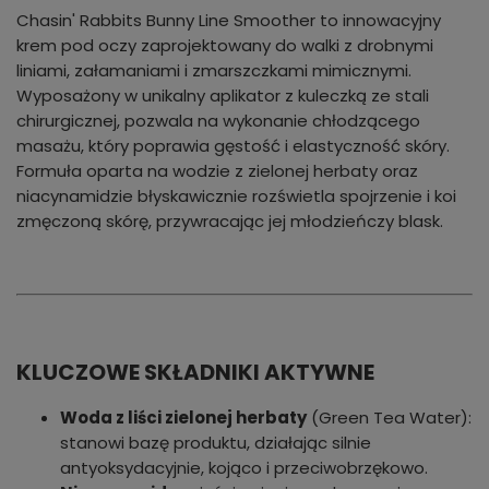
Chasin' Rabbits Bunny Line Smoother to innowacyjny
krem pod oczy zaprojektowany do walki z drobnymi
liniami, załamaniami i zmarszczkami mimicznymi.
Wyposażony w unikalny aplikator z kuleczką ze stali
chirurgicznej, pozwala na wykonanie chłodzącego
masażu, który poprawia gęstość i elastyczność skóry.
Formuła oparta na wodzie z zielonej herbaty oraz
niacynamidzie błyskawicznie rozświetla spojrzenie i koi
zmęczoną skórę, przywracając jej młodzieńczy blask.
KLUCZOWE SKŁADNIKI AKTYWNE
Woda z liści zielonej herbaty
(Green Tea Water):
stanowi bazę produktu, działając silnie
antyoksydacyjnie, kojąco i przeciwobrzękowo.