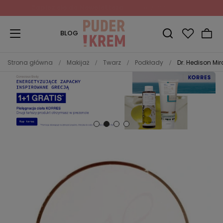
Zapisz się do Newslettera
i odbierz 10% rabatu!
BLOG
Strona główna
Makijaż
Twarz
Podkłady
Dr. Hedison Mi