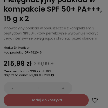
kompakcie SPF 50+ PA+++,
15 g x 2
Innowacyjny podkład w poduszeczce z kompleksem 3
peptydów i SPF50+, który perfekcyjnie wyrównuje koloryt
cery, intensywnie pielęgnując i chroniąc przed słońcem
Marka
Dr. Hedison
Kod produktu
DRH492046
215,99 zł
239,99 zł
Cena regularna:
239,99 zł
-10%
Najniższa cena:
179,99 zł
+20%
-
+
Dodaj do koszyka