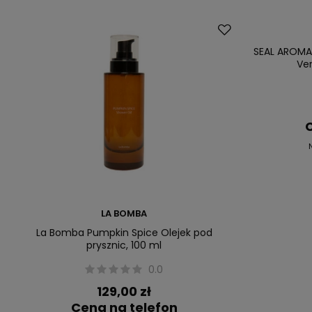
Promocja
Przecena
SEAL AROMA
Ver
C
LA BOMBA
La Bomba Pumpkin Spice Olejek pod
prysznic, 100 ml
0.0
129,00 zł
Cena na telefon