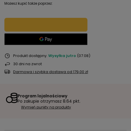
Możesz kupić także poprzez:
Produkt dostępny
Wysyłka
jutro
(07.08)
30
dni na zwrot
Darmowa i szybka dostawa
od
179,00 zł
Program lojalnościowy
Po zakupie otrzymasz
8.64 pkt.
Wymień punkty na produkty