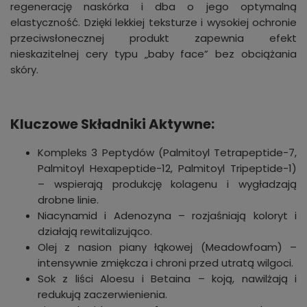
regenerację naskórka i dba o jego optymalną
elastyczność. Dzięki lekkiej teksturze i wysokiej ochronie
przeciwsłonecznej produkt zapewnia efekt
nieskazitelnej cery typu „baby face” bez obciążania
skóry.
Kluczowe Składniki Aktywne:
Kompleks 3 Peptydów (Palmitoyl Tetrapeptide-7,
Palmitoyl Hexapeptide-12, Palmitoyl Tripeptide-1)
– wspierają produkcję kolagenu i wygładzają
drobne linie.
Niacynamid i Adenozyna – rozjaśniają koloryt i
działają rewitalizująco.
Olej z nasion piany łąkowej (Meadowfoam) –
intensywnie zmiękcza i chroni przed utratą wilgoci.
Sok z liści Aloesu i Betaina – koją, nawilżają i
redukują zaczerwienienia.