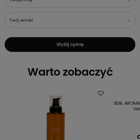
Twój email
Wyślij opinię
Warto zobaczyć
Promocja
Przecena
SEAL AROMA
Ver
C