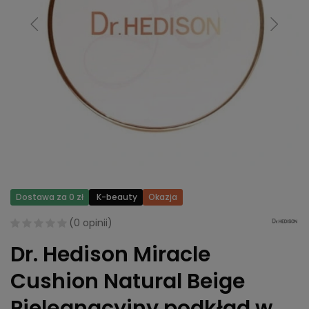
Dostawa za 0 zł
K-beauty
Okazja
(
0 opinii
)
Dr. Hedison Miracle
Cushion Natural Beige
Pielęgnacyjny podkład w