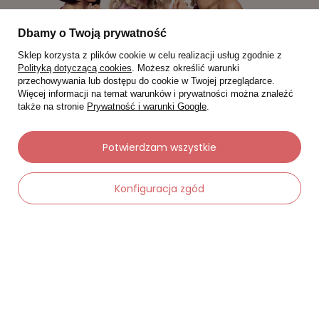
Dbamy o Twoją prywatność
Sklep korzysta z plików cookie w celu realizacji usług zgodnie z
Polityką dotyczącą cookies
. Możesz określić warunki
przechowywania lub dostępu do cookie w Twojej przeglądarce.
Więcej informacji na temat warunków i prywatności można znaleźć
także na stronie
Prywatność i warunki Google
.
Moje zamówienia
Potwierdzam wszystkie
Status zamówienia
Konfiguracja zgód
Śledzenie przesyłki
Chcę zareklamować produkt
-
Dodaj do koszyka
+
Chcę zwrócić produkt
Chcę wymienić towar
Kontakt