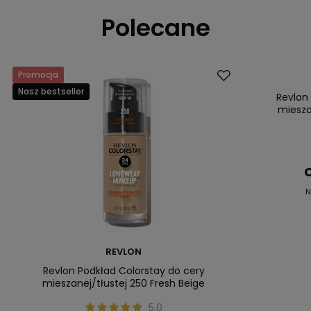
Polecane
Promocja
Promocja
Nasz bestseller
Nasz bestsell
Revlon
miesza
C
N
REVLON
Revlon Podkład Colorstay do cery
mieszanej/tłustej 250 Fresh Beige
5.0