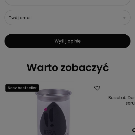
Twój email
Wyślij opinię
Warto zobaczyć
Nasz bestseller
Promocja
BasicLab De
ser
C