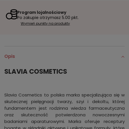
Program lojalnościowy
Po zakupie otrzymasz
5.00 pkt.
Wymień punkty na produkty
Opis
SLAVIA COSMETICS
Slavia Cosmetics to polska marka specjalizująca się w
skutecznej pielęgnacji twarzy, szyi i dekoltu, której
fundamentem jest rodzinna wiedza farmaceutyczna
oraz skuteczność potwierdzona nowoczesnymi
badaniami aparaturowymi. Marka oferuje receptury
bogate w składniki aktywne i unikatowe formuły, które