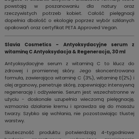
powstają w poszanowaniu dla natury oraz
rzeczywistych potrzeb kobiet. Całość pielęgnacji
dopełnia dbałość o ekologię poprzez wybór szklanych
opakowań oraz certyfikat PETA Approved Vegan.
Slavia Cosmetics - Antyoksydacyjne serum z
witaminą C Antyoksydacja & Regeneracja, 30 ml
Antyoksydacyjne serum z witaminą C to klucz do
zdrowej i promiennej skóry. Jego skoncentrowana
formuła, zawierająca witaminę C (3%), witaminę E(2%) i
olej arganowy, penetruje skórę, zapewniając intensywną
regenerację i odżywienie. Serum jest wszechstronne w
użyciu - doskonale uzupełnia wieczorną pielęgnację,
wzmacnia działanie kremu i sprawdza się do masażu
twarzy. Szybko się wchłania, nie pozostawiając tłustej
warstwy.
Skuteczność produktu potwierdzają 4-tygodniowe