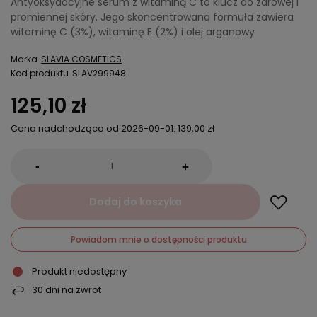
Antyoksydacyjne serum z witaminą C to klucz do zdrowej i
promiennej skóry. Jego skoncentrowana formuła zawiera
witaminę C (3%), witaminę E (2%) i olej arganowy
Marka
SLAVIA COSMETICS
Kod produktu
SLAV299948
125,10 zł
Cena nadchodząca od
2026-09-01
:
139,00 zł
-
+
Dodaj do koszyka
Powiadom mnie o dostępności produktu
Produkt niedostępny
30
dni na zwrot