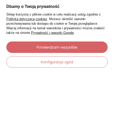
Dbamy o Twoją prywatność
Sklep korzysta z plików cookie w celu realizacji usług zgodnie z
Polityką dotyczącą cookies
. Możesz określić warunki
przechowywania lub dostępu do cookie w Twojej przeglądarce.
Więcej informacji na temat warunków i prywatności można znaleźć
także na stronie
Prywatność i warunki Google
.
Potwierdzam wszystkie
Moje zamówienia
Status zamówienia
Konfiguracja zgód
Śledzenie przesyłki
Chcę zareklamować produkt
-
Dodaj do koszyka
+
Chcę zwrócić produkt
Chcę wymienić towar
Kontakt