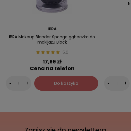
N
IBRA
IBRA Makeup Blender Sponge gąbeczka do
makijażu Black
5.0
17,99 zł
Cena na telefon
Do koszyka
-
+
-
+
Zapisz sie do newslettera