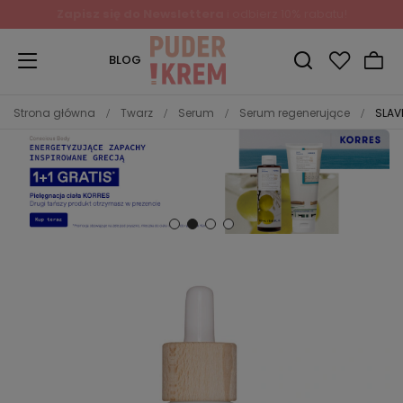
Zapisz się do Newslettera
i odbierz 10% rabatu!
BLOG
Strona główna
Twarz
Serum
Serum regenerujące
SLAV