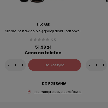
N
SILCARE
Silcare Zestaw do pielęgnacji dłoni i paznokci
0.0
51,99 zł
Cena na telefon
Do koszyka
-
+
-
+
DO POBRANIA
Informacja o bezpieczeństwie