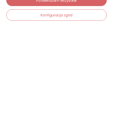
Potwierdzam wszystkie
Moje zamówienia
Status zamówienia
Konfiguracja zgód
Śledzenie przesyłki
Chcę zareklamować produkt
-
Dodaj do koszyka
+
Chcę zwrócić produkt
Chcę wymienić towar
Kontakt
Moje konto
Regulaminy
Dane kontaktowe