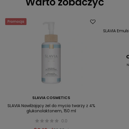
Warto zobaczyć
Promocja
Promocja
SLAVIA Emulsy
C
N
SLAVIA COSMETICS
SLAVIA Nawilżający żel do mycia twarzy z 4%
glukonolaktonem, 150 ml
0.0