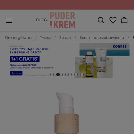
Zapisz się do Newslettera
i odbierz 10% rabatu!
BLOG
Strona główna
Twarz
Serum
Serum na przebarwienia