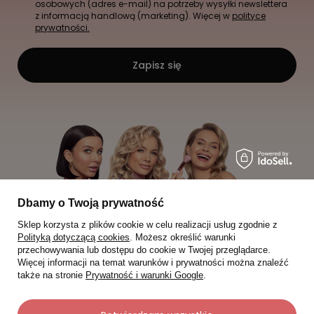
osobowych (adres e-mail) na potrzeby wysyłki newslettera
z informacją handlową (marketing). Więcej w
polityce
prywatności.
Zapisz się
Dbamy o Twoją prywatność
Sklep korzysta z plików cookie w celu realizacji usług zgodnie z
Polityką dotyczącą cookies
. Możesz określić warunki
przechowywania lub dostępu do cookie w Twojej przeglądarce.
Więcej informacji na temat warunków i prywatności można znaleźć
także na stronie
Prywatność i warunki Google
.