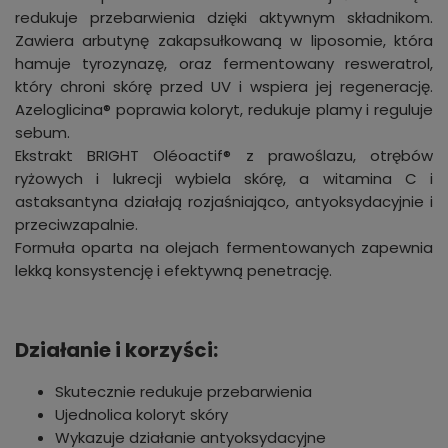
redukuje przebarwienia dzięki aktywnym składnikom.
Zawiera arbutynę zakapsułkowaną w liposomie, która
hamuje tyrozynazę, oraz fermentowany resweratrol,
który chroni skórę przed UV i wspiera jej regenerację.
Azeloglicina® poprawia koloryt, redukuje plamy i reguluje
sebum.
Ekstrakt BRIGHT Oléoactif® z prawoślazu, otrębów
ryżowych i lukrecji wybiela skórę, a witamina C i
astaksantyna działają rozjaśniająco, antyoksydacyjnie i
przeciwzapalnie.
Formuła oparta na olejach fermentowanych zapewnia
lekką konsystencję i efektywną penetrację.
Działanie i korzyści:
Skutecznie redukuje przebarwienia
Ujednolica koloryt skóry
Wykazuje działanie antyoksydacyjne