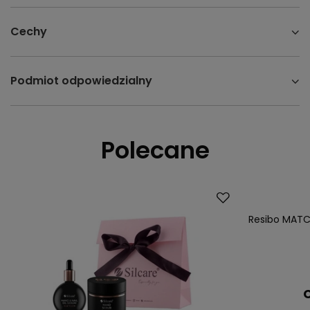
Cechy
Podmiot odpowiedzialny
Polecane
Promocja
Resibo MATCH
C