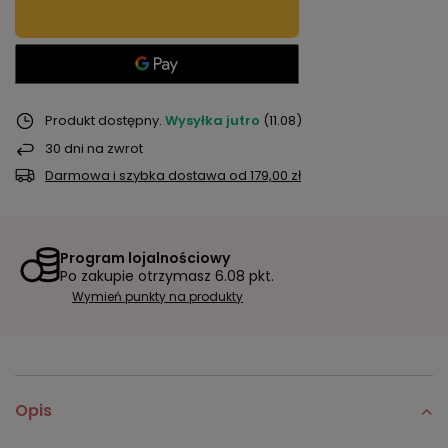
Produkt dostępny
Wysyłka
jutro
(11.08)
30
dni na zwrot
Darmowa i szybka dostawa
od
179,00 zł
Program lojalnościowy
Po zakupie otrzymasz
6.08 pkt.
Wymień punkty na produkty
Opis