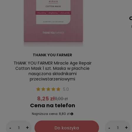
C
THANK YOU FARMER
THANK YOU FARMER Miracle Age Repair
Cotton Mask 1 szt. Maska w płachcie
nasączona składnikami
przeciwstarzeniowymi
5.0
8,25 zł
11,00 zł
Cena na telefon
Najniższa cena:
8,80 zł
Do koszyka
-
+
-
+