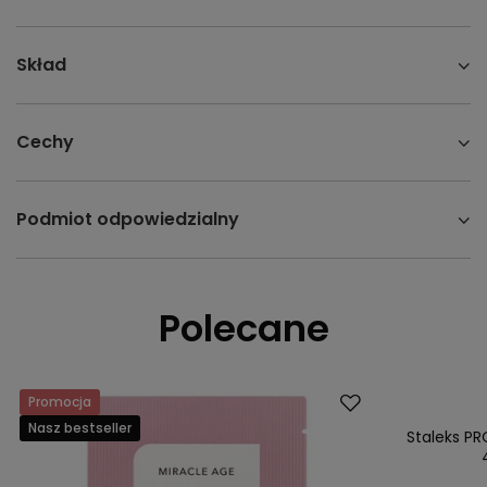
Skład
Cechy
Podmiot odpowiedzialny
Polecane
Promocja
Okazja
Nasz bestseller
Nasz bestsell
Staleks PR