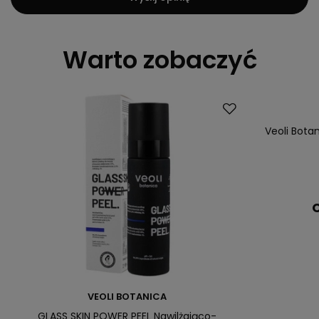
Warto zobaczyć
Veoli Bota
C
VEOLI BOTANICA
GLASS SKIN POWER PEEL Nawilżająco-