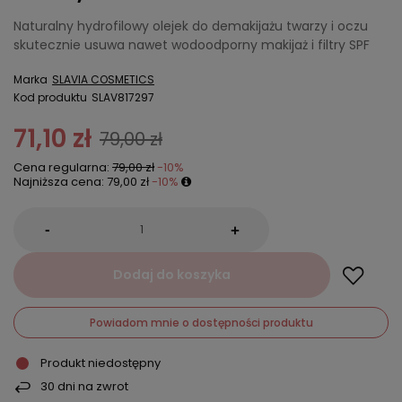
Naturalny hydrofilowy olejek do demakijażu twarzy i oczu
skutecznie usuwa nawet wodoodporny makijaż i filtry SPF
Marka
SLAVIA COSMETICS
Kod produktu
SLAV817297
71,10 zł
79,00 zł
Cena regularna:
79,00 zł
-10%
Najniższa cena:
79,00 zł
-10%
-
+
Dodaj do koszyka
Powiadom mnie o dostępności produktu
Produkt niedostępny
30
dni na zwrot