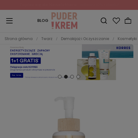
Zapisz się do Newslettera
i odbierz 10% rabatu!
BLOG
Strona główna
Twarz
Demakijaż i Oczyszczanie
Kosmetyki