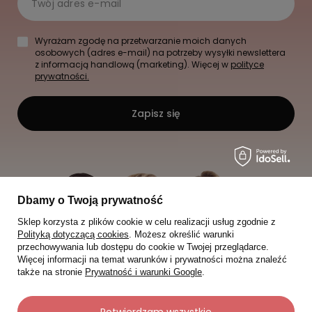
Twój adres e-mail
Wyrażam zgodę na przetwarzanie moich danych
osobowych (adres e-mail) na potrzeby wysyłki newslettera
z informacją handlową (marketing). Więcej w
polityce
prywatności.
Zapisz się
Dbamy o Twoją prywatność
Sklep korzysta z plików cookie w celu realizacji usług zgodnie z
Polityką dotyczącą cookies
. Możesz określić warunki
przechowywania lub dostępu do cookie w Twojej przeglądarce.
Więcej informacji na temat warunków i prywatności można znaleźć
także na stronie
Prywatność i warunki Google
.
Potwierdzam wszystkie