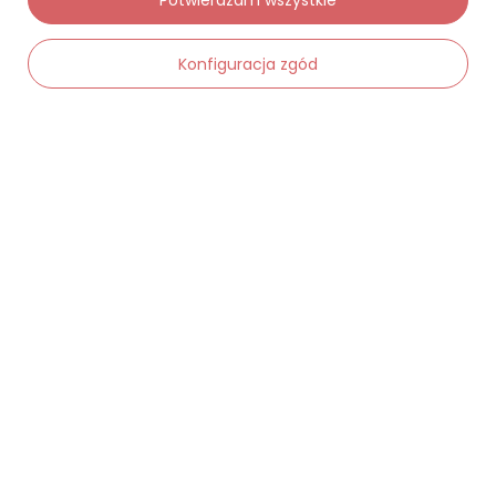
Konfiguracja zgód
Moje zamówienia
Status zamówienia
-
Dodaj do koszyka
+
Śledzenie przesyłki
Chcę zareklamować produkt
Chcę zwrócić produkt
Chcę wymienić towar
Kontakt
Moje konto
Regulaminy