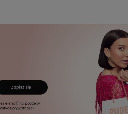
Zapisz się
s e-mail) na potrzeby
olityce prywatności.