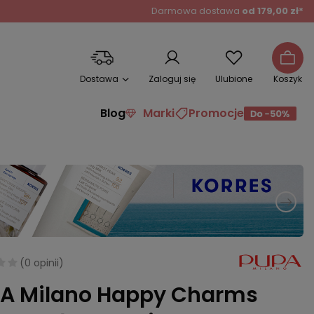
Darmowa dostawa
od 179,00 zł*
Dostawa
Zaloguj się
Ulubione
Koszyk
Blog
Marki
Promocje
(
0 opinii
)
A Milano Happy Charms