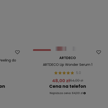
Promocja
ARTDECO
Peeling do
ARTDECO Lip Wonder Serum 1
0
5.0
48,00 zł
64,00 zł
fon
Cena na telefon
Najniższa cena:
64,00 zł