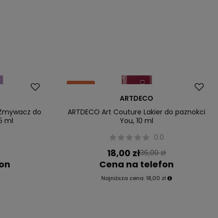
Okazja
ARTDECO
Nowość
 Zmywacz do
ARTDECO Art Couture Lakier do paznokci
5 ml
You, 10 ml
0
0.0
18,00 zł
36,00 zł
fon
Cena na telefon
Najniższa cena:
18,00 zł