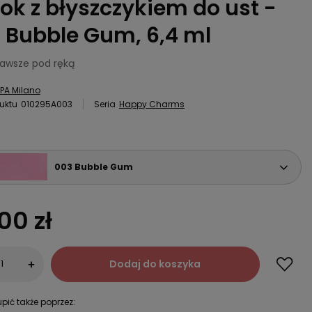
lok z błyszczykiem do ust -
 Bubble Gum, 6,4 ml
zawsze pod ręką
PA Milano
uktu
010295A003
Seria
Happy Charms
003 Bubble Gum
00 zł
Dodaj do koszyka
+
pić także poprzez: