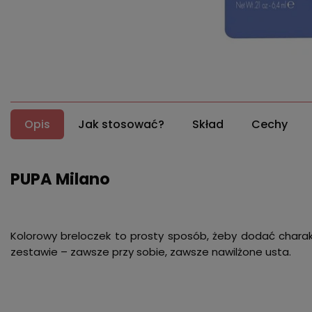
Opis
Jak stosować?
Skład
Cechy
PUPA Milano
Kolorowy breloczek to prosty sposób, żeby dodać charakt
zestawie – zawsze przy sobie, zawsze nawilżone usta.