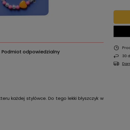
Pro
Podmiot odpowiedzialny
30
d
Dar
eru każdej stylówce. Do tego lekki błyszczyk w