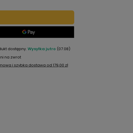
dukt dostępny
Wysyłka
jutro
(07.08)
ni na zwrot
mowa i szybka dostawa
od
179,00 zł