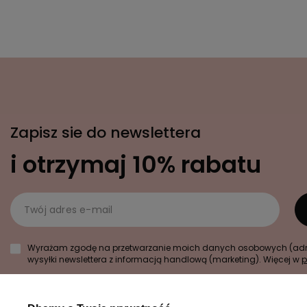
Zapisz sie do newslettera
i otrzymaj 10% rabatu
Twój adres e-mail
Wyrażam zgodę na przetwarzanie moich danych osobowych (adre
wysyłki newslettera z informacją handlową (marketing). Więcej w
p