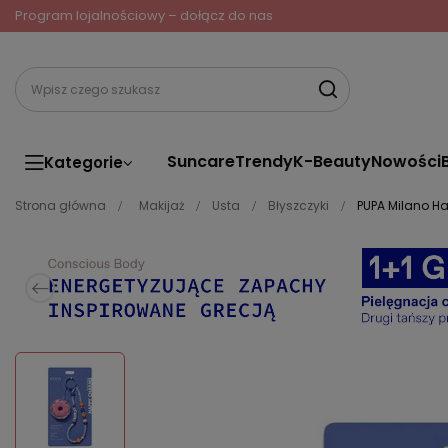
Program lojalnościowy – dołącz do nas
Suncare
Trendy
K-Beauty
Nowości
Kategorie
Strona główna
Makijaż
Usta
Błyszczyki
PUPA Milano Ha