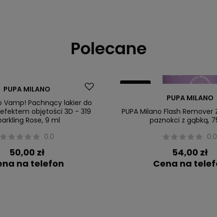
Polecane
Nowość
PUPA MILANO
PUPA MILANO
o Vamp! Pachnący lakier do
 efektem objętości 3D - 319
PUPA Milano Flash Remover
parkling Rose, 9 ml
paznokci z gąbką, 7
0.0
0.
50,00 zł
54,00 zł
na na telefon
Cena na tele