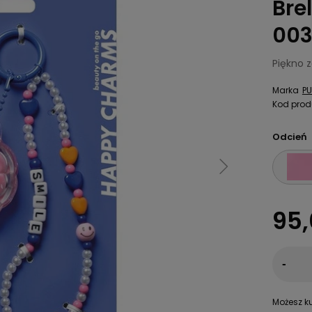
Bre
003
Piękno 
Marka
PU
Kod prod
Odcień
95,
-
Możesz ku