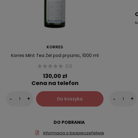
C
N
KORRES
Korres Mint Tea Żel pod prysznic, 1000 ml
0.0
130,00 zł
Cena na telefon
Do koszyka
-
+
-
+
DO POBRANIA
Informacja o bezpieczeństwie