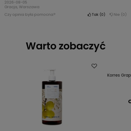
2026-08-05
Gracja, Warszawa
Czy opinia była pomocna?
Tak
0
Nie
0
Warto zobaczyć
Korres Grap
C