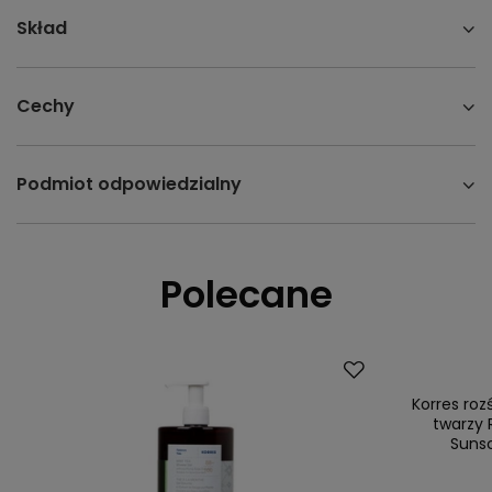
Skład
Cechy
Podmiot odpowiedzialny
Polecane
Promocja
Nasz bestsell
Korres ro
twarzy 
Suns