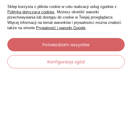
Sklep korzysta z plików cookie w celu realizacji usług zgodnie z
Polityką dotyczącą cookies
. Możesz określić warunki
przechowywania lub dostępu do cookie w Twojej przeglądarce.
Więcej informacji na temat warunków i prywatności można znaleźć
także na stronie
Prywatność i warunki Google
.
Moje zamówienia
Potwierdzam wszystkie
Status zamówienia
Konfiguracja zgód
Śledzenie przesyłki
Chcę zareklamować produkt
Chcę zwrócić produkt
-
Dodaj do koszyka
+
Chcę wymienić towar
Kontakt
Moje konto