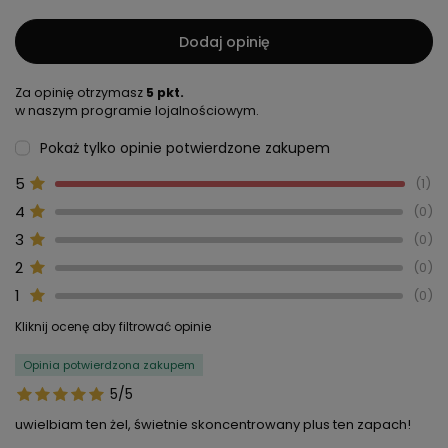
Dodaj opinię
Za opinię otrzymasz
5 pkt.
w naszym programie lojalnościowym.
Pokaż tylko opinie potwierdzone zakupem
5
1
4
0
3
0
2
0
1
0
Kliknij ocenę aby filtrować opinie
Opinia potwierdzona zakupem
5/5
uwielbiam ten żel, świetnie skoncentrowany plus ten zapach!