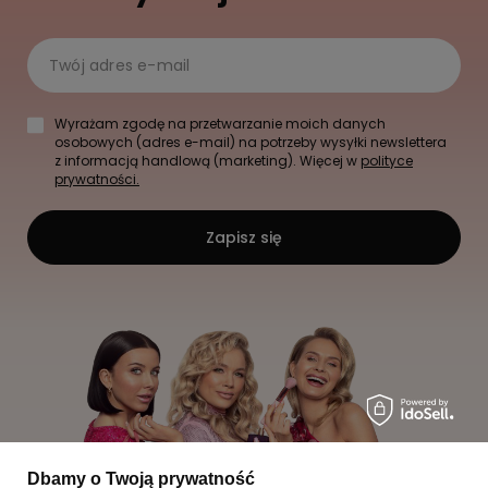
Twój adres e-mail
Wyrażam zgodę na przetwarzanie moich danych
osobowych (adres e-mail) na potrzeby wysyłki newslettera
z informacją handlową (marketing). Więcej w
polityce
prywatności.
Zapisz się
Dbamy o Twoją prywatność