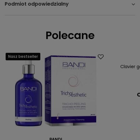
Podmiot odpowiedzialny
Polecane
Nasz bestseller
Nasz bestsell
Clavier g
C
BANDI