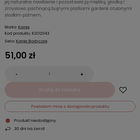
jej naturalne nawilżenie i pozostawia ją miękką, gładką i
zmysłowo pachnącą bujnymi płatkami gardenii otulonymi
słodkim piżmem.
Marka
Korres
Kod produktu
K2012043
Seria
Korres Bodycare
51,00 zł
-
+
Dodaj do koszyka
Powiadom mnie o dostępności produktu
Produkt niedostępny
30
dni na zwrot