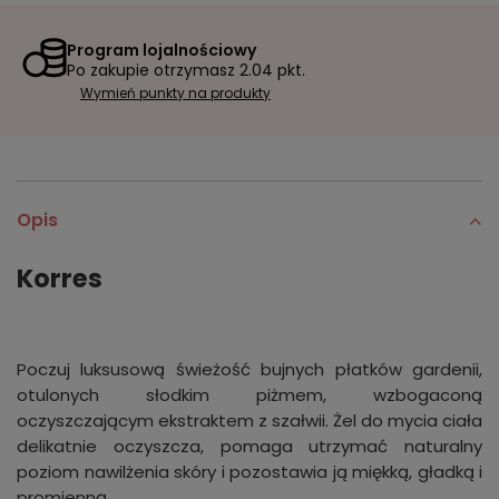
Program lojalnościowy
Po zakupie otrzymasz
2.04 pkt.
Wymień punkty na produkty
Opis
Korres
Poczuj luksusową świeżość bujnych płatków gardenii,
otulonych słodkim piżmem, wzbogaconą
oczyszczającym ekstraktem z szałwii. Żel do mycia ciała
delikatnie oczyszcza, pomaga utrzymać naturalny
poziom nawilżenia skóry i pozostawia ją miękką, gładką i
promienną.