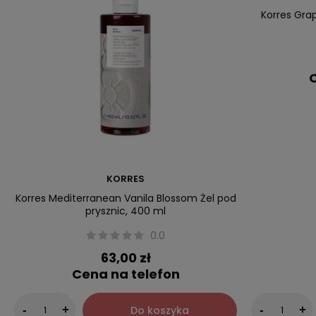
Korres Grap
C
KORRES
Korres Mediterranean Vanila Blossom Żel pod
prysznic, 400 ml
0.0
63,00 zł
Cena na telefon
Do koszyka
-
+
-
+