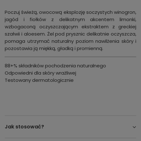
Poczuj świeżą, owocową eksplozję soczystych winogron,
jagód i fiołków z delikatnym akcentem limonki,
wzbogaconą oczyszczającym ekstraktem z greckiej
szałwii i aloesem. Żel pod prysznic delikatnie oczyszcza,
pomaga utrzymać naturalny poziom nawilżenia skóry i
pozostawia ją miękką, gładką i promienną.
88+% składników pochodzenia naturalnego
Odpowiedni dla skóry wrażliwej
Testowany dermatologicznie
Jak stosować?