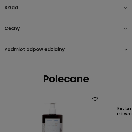
Skład
Cechy
Podmiot odpowiedzialny
Polecane
Promocja
Nasz bestsell
Revlon
mieszan