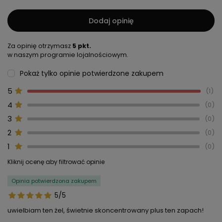
Dodaj opinię
Za opinię otrzymasz
5 pkt.
w naszym programie lojalnościowym.
Pokaż tylko opinie potwierdzone zakupem
5
1
4
0
3
0
2
0
1
0
Kliknij ocenę aby filtrować opinie
Opinia potwierdzona zakupem
5/5
uwielbiam ten żel, świetnie skoncentrowany plus ten zapach!