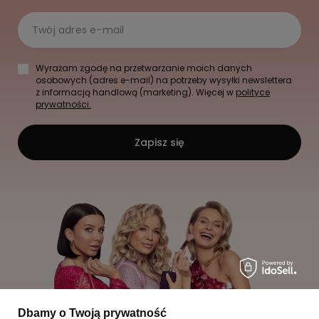
Twój adres e-mail
Wyrażam zgodę na przetwarzanie moich danych
osobowych (adres e-mail) na potrzeby wysyłki newslettera
z informacją handlową (marketing). Więcej w
polityce
prywatności.
Zapisz się
Dbamy o Twoją prywatność