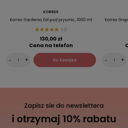
KORRES
Korres Gardenia Żel pod prysznic, 1000 ml
Korres Grap
5.0
130,00 zł
Cena na telefon
C
Do koszyka
-
+
-
+
Zapisz sie do newslettera
i otrzymaj 10% rabatu