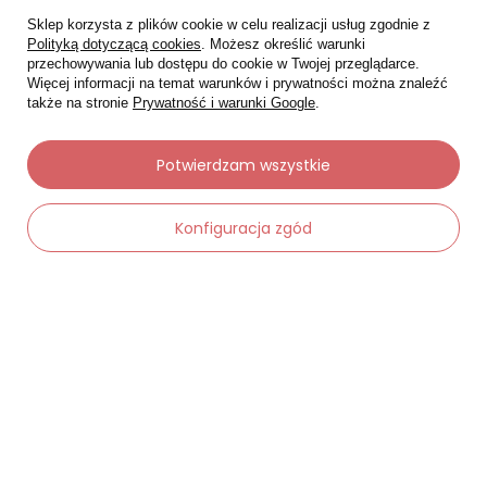
Sklep korzysta z plików cookie w celu realizacji usług zgodnie z
Polityką dotyczącą cookies
. Możesz określić warunki
przechowywania lub dostępu do cookie w Twojej przeglądarce.
Więcej informacji na temat warunków i prywatności można znaleźć
także na stronie
Prywatność i warunki Google
.
Moje zamówienia
Potwierdzam wszystkie
Status zamówienia
Śledzenie przesyłki
Konfiguracja zgód
Chcę zareklamować produkt
Chcę zwrócić produkt
-
Dodaj do koszyka
+
Chcę wymienić towar
Kontakt
Moje konto