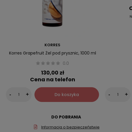
C
N
KORRES
Korres Grapefruit Żel pod prysznic, 1000 ml
0.0
130,00 zł
Cena na telefon
Do koszyka
-
+
-
+
DO POBRANIA
Informacja o bezpieczeństwie