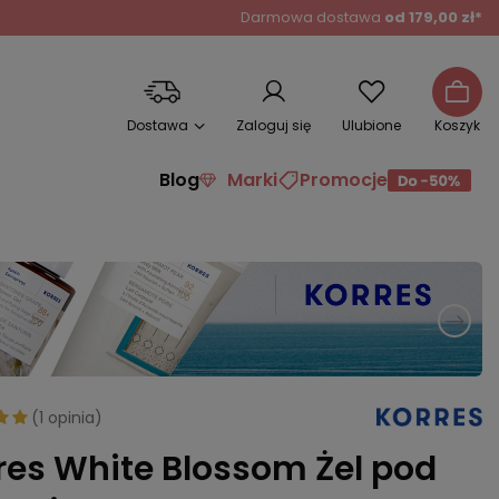
Darmowa dostawa
od 179,00 zł*
Dostawa
Zaloguj się
Ulubione
Koszyk
Blog
Marki
Promocje
(
1 opinia
)
res White Blossom Żel pod