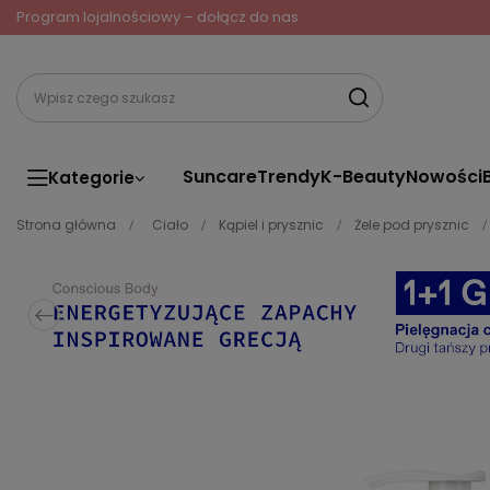
Program lojalnościowy – dołącz do nas
Suncare
Trendy
K-Beauty
Nowości
Kategorie
Strona główna
Ciało
Kąpiel i prysznic
Żele pod prysznic