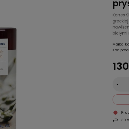
pry
Korres 
greckiej
nawilże
białymi
Marka
Ko
Kod prod
130
-
Pro
30
d