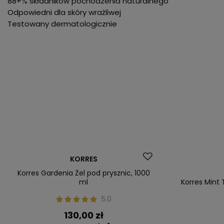
88+% składników pochodzenia naturalnego
Odpowiedni dla skóry wrażliwej
Testowany dermatologicznie
KORRES
Korres Gardenia Żel pod prysznic, 1000
ml
Korres Mint 
5.0
130,00 zł