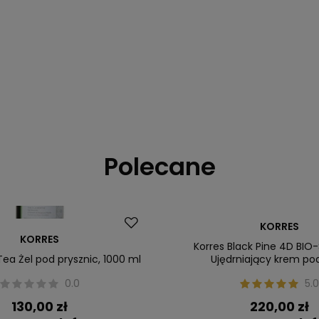
Polecane
Dostawa za 0 zł
KORRES
KORRES
Nasz bestseller
Korres Black Pine 4D BIO
Tea Żel pod prysznic, 1000 ml
Ujędrniający krem po
0.0
5.0
130,00 zł
220,00 zł