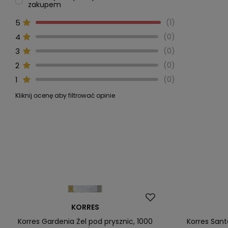
zakupem
5
1
4
0
3
0
2
0
1
0
Kliknij ocenę aby filtrować opinie
KORRES
Korres Gardenia Żel pod prysznic, 1000
Korres Sant