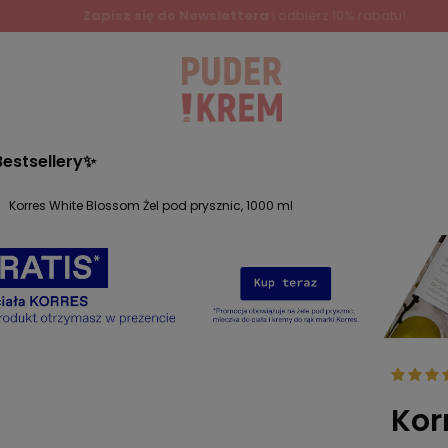
Zapisz się do Newslettera
i odbierz 10% rabatu!
Bestsellery✨
Korres White Blossom Żel pod prysznic, 1000 ml
Kor