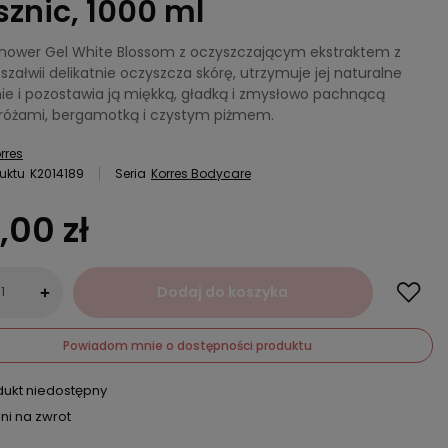
sznic, 1000 ml
Shower Gel White Blossom z oczyszczającym ekstraktem z
 szałwii delikatnie oczyszcza skórę, utrzymuje jej naturalne
nie i pozostawia ją miękką, gładką i zmysłowo pachnącą
 różami, bergamotką i czystym piżmem.
rres
uktu
K2014189
Seria
Korres Bodycare
,00 zł
Dodaj do koszyka
+
Powiadom mnie o dostępności produktu
dukt niedostępny
ni na zwrot