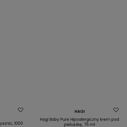
Okazja
HAGI
Nowość
Hagi Baby Pure Hipoalergiczny krem pod
ysznic, 1000
pieluszkę, 75 ml