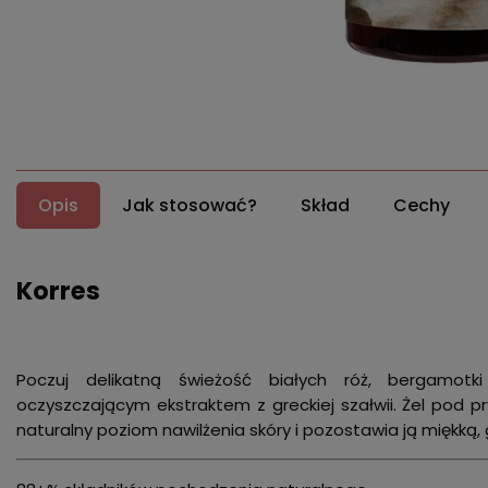
Opis
Jak stosować?
Skład
Cechy
Korres
Poczuj delikatną świeżość białych róż, bergamotk
oczyszczającym ekstraktem z greckiej szałwii. Żel pod 
naturalny poziom nawilżenia skóry i pozostawia ją miękką,