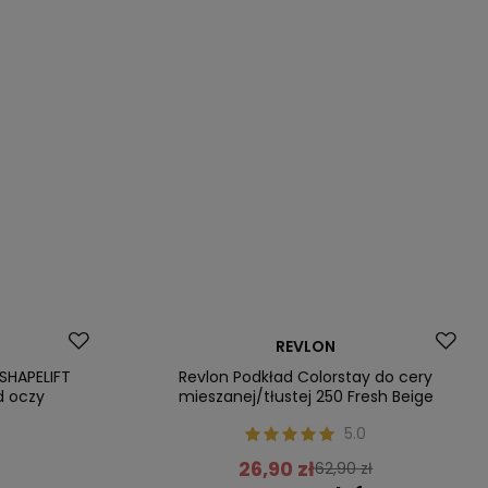
Promocja
REVLON
Nasz bestseller
-SHAPELIFT
Revlon Podkład Colorstay do cery
d oczy
mieszanej/tłustej 250 Fresh Beige
5.0
26,90 zł
62,90 zł