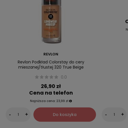
C
N
REVLON
Revlon Podkład Colorstay do cery
mieszanej/tłustej 320 True Beige
0.0
26,90 zł
Cena na telefon
Najniższa cena:
23,99 zł
Do koszyka
-
+
-
+