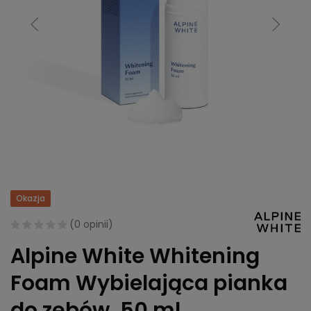
Okazja
(
0 opinii
)
Alpine White Whitening
Foam Wybielająca pianka
do zębów, 50 ml