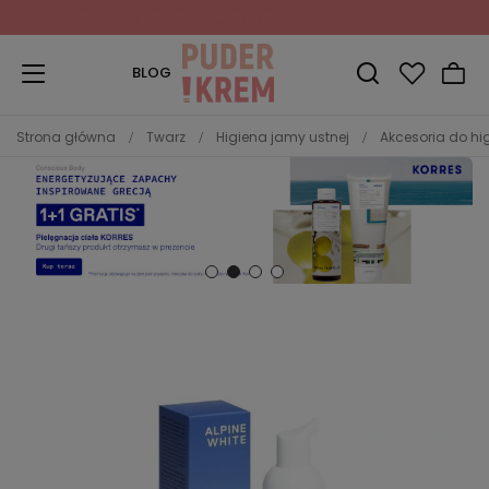
Zapisz się do Newslettera
i odbierz 10% rabatu!
BLOG
Strona główna
Twarz
Higiena jamy ustnej
Akcesoria do hi