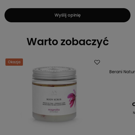
Wyślij opinię
Warto zobaczyć
Okazja
Okazja
Berani Natur
C
N