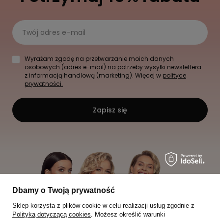
Twój adres e-mail
Wyrażam zgodę na przetwarzanie moich danych
osobowych (adres e-mail) na potrzeby wysyłki newslettera
z informacją handlową (marketing). Więcej w
polityce
prywatności.
Zapisz się
Dbamy o Twoją prywatność
Sklep korzysta z plików cookie w celu realizacji usług zgodnie z
Polityką dotyczącą cookies
. Możesz określić warunki