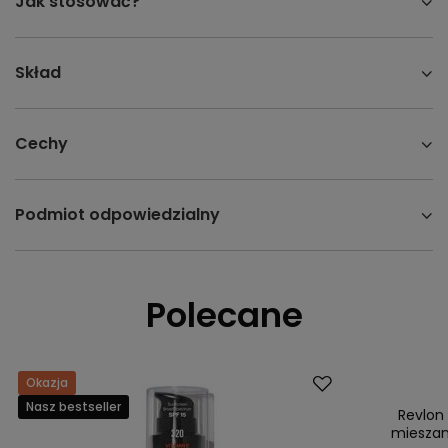
Jak stosować?
Skład
Cechy
Podmiot odpowiedzialny
Polecane
Okazja
Promocja
Nasz bestseller
Nasz bestsell
Revlon
mieszane