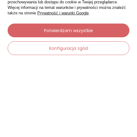
przechowywania lub dostępu do cookie w Twojej przeglądarce.
Więcej informacji na temat warunków i prywatności można znaleźć
także na stronie
Prywatność i warunki Google
.
Potwierdzam wszystkie
Moje zamówienia
Konfiguracja zgód
Status zamówienia
Śledzenie przesyłki
-
Dodaj do koszyka
+
Chcę zareklamować produkt
Chcę zwrócić produkt
Chcę wymienić towar
Kontakt
Moje konto