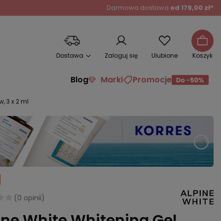
Darmowa dostawa
od 179,00 zł*
Dostawa
Zaloguj się
Ulubione
Koszyk
Blog
Marki
Promocje
, 3 x 2 ml
(
0 opinii
)
ine White Whitening Gel