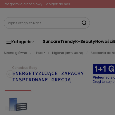
Program lojalnościowy – dołącz do nas
Suncare
Trendy
K-Beauty
Nowości
Kategorie
Strona główna
Twarz
Higiena jamy ustnej
Akcesoria do h