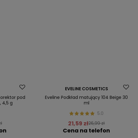
Promocja
EVELINE COSMETICS
orektor pod
Eveline Podkład matujący 104 Beige 30
, 4,5 g
ml
0
5.0
21,59 zł
zł
26,99 zł
fon
Cena na telefon