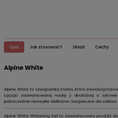
Opis
Jak stosować?
Skład
Cechy
Alpine White
Alpine White to szwajcarska marka, która zrewolucjoniz
Łącząc zaawansowaną naukę z dbałością o zdrowie j
jednocześnie niezwykle delikatne i bezpieczne dla szkliwa.
Alpine White Whitening Gel to zaawansowany produkt d