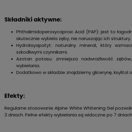
Składniki aktywne:
Phthalimidoperoxycaproic Acid (PAP): jest to łagod
skutecznie wybiela zęby, nie naruszając ich struktury.
Hydroksyapatyt: naturalny minerał, który wzmac
szkodliwymi czynnikami.
Azotan potasu: zmniejsza nadwrażliwość zębów
wybielania.
Dodatkowo w składzie znajdziemy glicerynę, ksylitol 
Efekty:
Regularne stosowanie Alpine White Whitening Gel pozwala
3 dniach. Pełne efekty wybielania są widoczne po 7 dniac