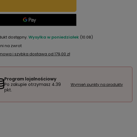
dukt dostępny
Wysyłka
w poniedziałek
(10.08)
ni na zwrot
mowa i szybka dostawa
od
179,00 zł
Program lojalnościowy
Po zakupie otrzymasz
4.39
Wymień punkty na produkty
pkt.