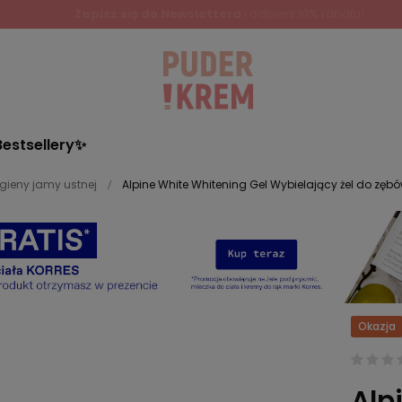
Zapisz się do Newslettera
i odbierz 10% rabatu!
Bestsellery✨
igieny jamy ustnej
Alpine White Whitening Gel Wybielający żel do zębów
Okazja
Alp