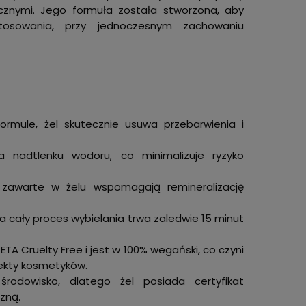
cznymi. Jego formuła została stworzona, aby
osowania, przy jednoczesnym zachowaniu
 formule, żel skutecznie usuwa przebarwienia i
a nadtlenku wodoru, co minimalizuje ryzyko
e zawarte w żelu wspomagają remineralizację
, a cały proces wybielania trwa zaledwie 15 minut
ETA Cruelty Free i jest w 100% wegański, co czyni
ekty kosmetyków.
rodowisko, dlatego żel posiada certyfikat
zną.