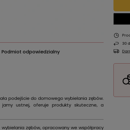
Pro
30
d
Podmiot odpowiedzialny
Dar
owała podejście do domowego wybielania zębów.
amy ustnej, oferuje produkty skuteczne, a
o wybielania zębów, opracowany we współpracy