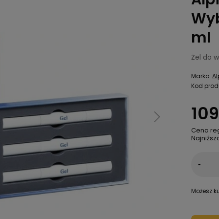
Wyb
ml
Żel do 
Marka
Al
Kod prod
109
Cena re
Najniższ
-
Możesz ku