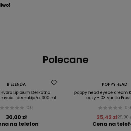
liwo!
Polecane
Promocja
BIELENDA
POPPY HEAD
Nowość
 Hydro Lipidium Delikatna
poppy head eyece cream K
 mycia i demakijażu, 300 ml
oczy - 03 Vanilla Frost
0.0
0.
30,00 zł
25,42 zł
29,90 
na na telefon
Cena na tele