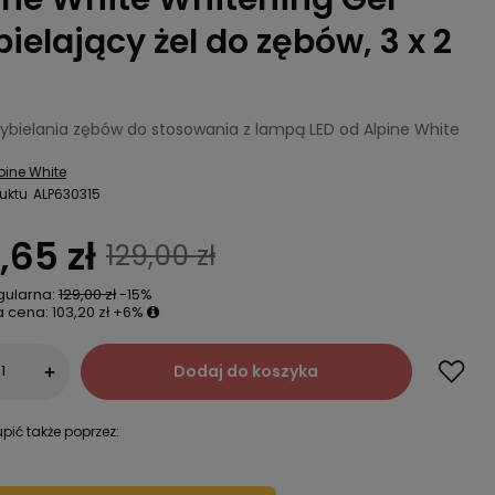
ielający żel do zębów, 3 x 2
wybielania zębów do stosowania z lampą LED od Alpine White
pine White
uktu
ALP630315
,65 zł
129,00 zł
gularna:
129,00 zł
-15%
a cena:
103,20 zł
+6%
Dodaj do koszyka
+
pić także poprzez: