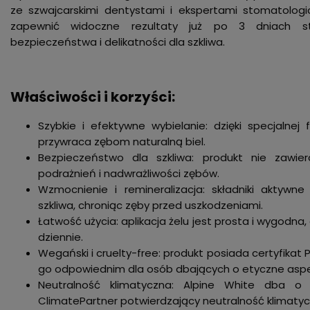
ze szwajcarskimi dentystami i ekspertami stomatologi
zapewnić widoczne rezultaty już po 3 dniach st
bezpieczeństwa i delikatności dla szkliwa.
Właściwości i korzyści:
Szybkie i efektywne wybielanie: dzięki specjalnej
przywraca zębom naturalną biel.
Bezpieczeństwo dla szkliwa: produkt nie zawier
podrażnień i nadwrażliwości zębów.
Wzmocnienie i remineralizacja: składniki aktywn
szkliwa, chroniąc zęby przed uszkodzeniami.
Łatwość użycia: aplikacja żelu jest prosta i wygodna
dziennie.
Wegański i cruelty-free: produkt posiada certyfikat P
go odpowiednim dla osób dbających o etyczne asp
Neutralność klimatyczna: Alpine White dba o ś
ClimatePartner potwierdzający neutralność klimatyc