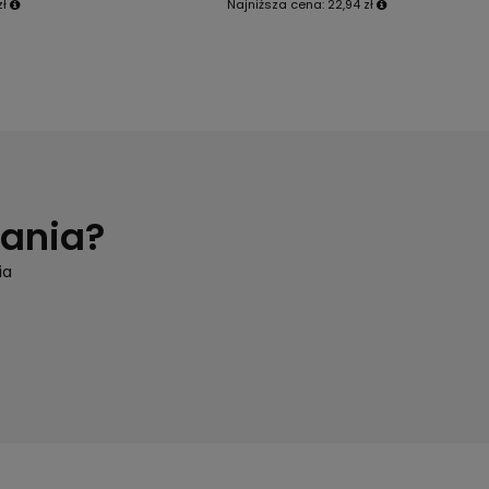
zł
Najniższa cena:
22,94 zł
tania?
ia