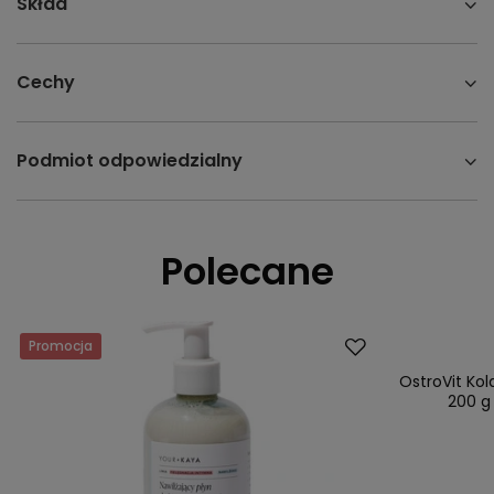
Skład
Cechy
Podmiot odpowiedzialny
Polecane
Promocja
Okazja
OstroVit Ko
200 g