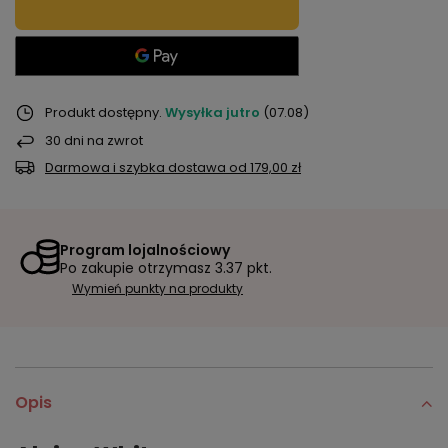
Produkt dostępny
Wysyłka
jutro
(07.08)
30
dni na zwrot
Darmowa i szybka dostawa
od
179,00 zł
Program lojalnościowy
Po zakupie otrzymasz
3.37 pkt.
Wymień punkty na produkty
Opis