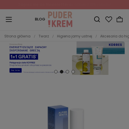
Zapisz się do Newslettera
i odbierz 10% rabatu!
BLOG
Strona główna
Twarz
Higiena jamy ustnej
Akcesoria do hi