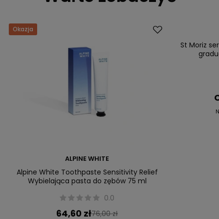
Okazja
Promocja
Przecena
St Moriz s
gradu
C
N
ALPINE WHITE
Alpine White Toothpaste Sensitivity Relief
Wybielająca pasta do zębów 75 ml
0.0
64,60 zł
76,00 zł