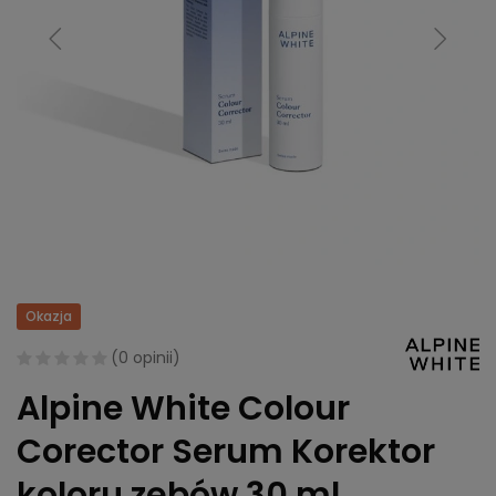
Okazja
(
0 opinii
)
Alpine White Colour
Corector Serum Korektor
koloru zębów 30 ml