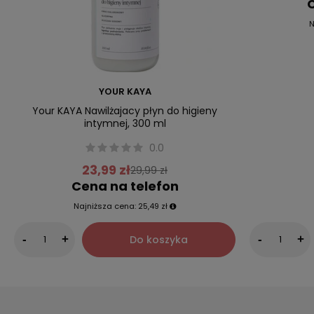
C
N
YOUR KAYA
Your KAYA Nawilżajacy płyn do higieny
intymnej, 300 ml
0.0
23,99 zł
29,99 zł
Cena na telefon
Najniższa cena:
25,49 zł
Do koszyka
-
+
-
+