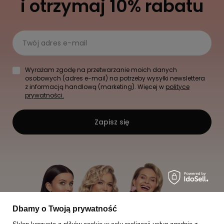
i otrzymaj 10% rabatu
Twój adres e-mail
Wyrażam zgodę na przetwarzanie moich danych
osobowych (adres e-mail) na potrzeby wysyłki newslettera
z informacją handlową (marketing). Więcej w
polityce
prywatności.
Zapisz się
Dbamy o Twoją prywatność