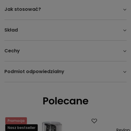
Jak stosować?
Skład
Cechy
Podmiot odpowiedzialny
Polecane
Promocja
Promocja
Nasz bestseller
Nasz bestsell
Revlon