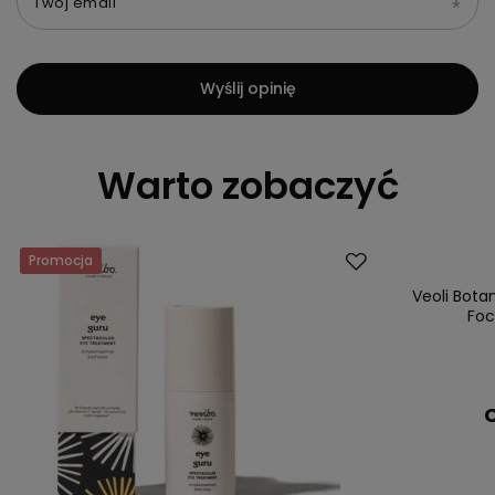
Twój email
Wyślij opinię
Warto zobaczyć
Promocja
Dostawa za 0 
Veoli Bota
Foc
C