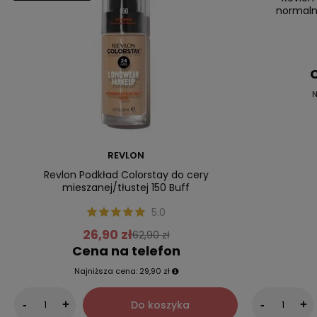
normaln
C
N
REVLON
Revlon Podkład Colorstay do cery
mieszanej/tłustej 150 Buff
5.0
26,90 zł
62,90 zł
Cena na telefon
Najniższa cena:
29,90 zł
Do koszyka
-
+
-
+