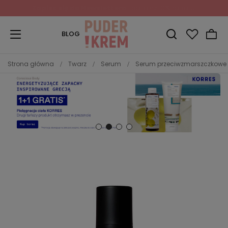
Zapisz się do Newslettera
i odbierz 10% rabatu!
BLOG
Strona główna
Twarz
Serum
Serum przeciwzmarszczkowe