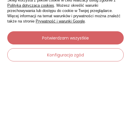
Sklep korzysta z plików cookie w celu realizacji usług zgodnie z
Polityką dotyczącą cookies
. Możesz określić warunki
przechowywania lub dostępu do cookie w Twojej przeglądarce.
Więcej informacji na temat warunków i prywatności można znaleźć
także na stronie
Prywatność i warunki Google
.
Potwierdzam wszystkie
Moje zamówienia
Konfiguracja zgód
Status zamówienia
Śledzenie przesyłki
-
Dodaj do koszyka
Chcę zareklamować produkt
+
Chcę zwrócić produkt
Chcę wymienić towar
Kontakt
Moje konto