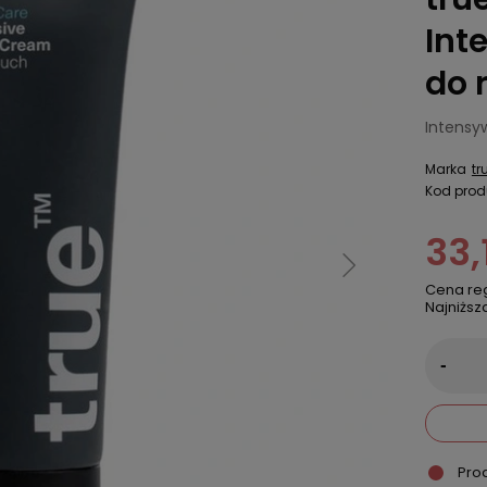
Int
do 
Intensy
Marka
tr
Kod prod
33,
Cena re
Najniższ
-
Pro