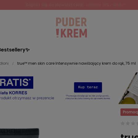
Zapisz się do Newslettera
i odbierz 10% rabatu!
Bestsellery✨
dłoni
true™ men skin care Intensywnie nawilżający krem do rąk, 75 ml
Promoc
tru