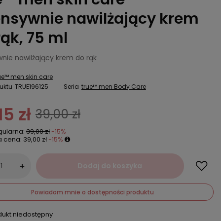
ensywnie nawilżający krem
rąk, 75 ml
wnie nawilżający krem do rąk
ue™ men skin care
uktu
TRUE196125
Seria
true™ men Body Care
15 zł
39,00 zł
gularna:
39,00 zł
-15%
a cena:
39,00 zł
-15%
Dodaj do koszyka
+
Powiadom mnie o dostępności produktu
dukt niedostępny