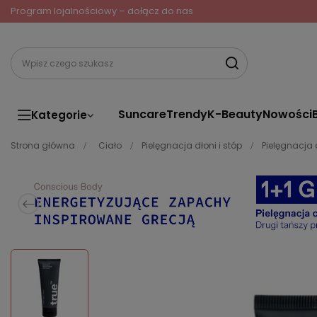
Program lojalnościowy – dołącz do nas
Suncare
Trendy
K-Beauty
Nowości
Kategorie
Strona główna
Ciało
Pielęgnacja dłoni i stóp
Pielęgnacja 