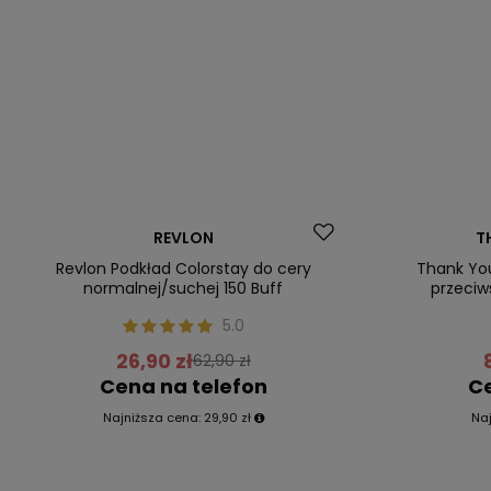
Promocja
Promocja
REVLON
T
Nasz bestseller
Nasz bestsel
Revlon Podkład Colorstay do cery
Thank Yo
normalnej/suchej 150 Buff
przeciw
5.0
26,90 zł
62,90 zł
Cena na telefon
Ce
Najniższa cena:
29,90 zł
Na