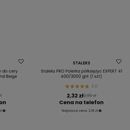
Okazja
STALEKS
Nasz bestseller
y do cery
Staleks PRO Polerka półksiężyc EXPERT 41
and Beige
400/3000 grit (1 szt)
5.0
2,32 zł
ł
2,90 zł
fon
Cena na telefon
zł
Najniższa cena:
2,18 zł