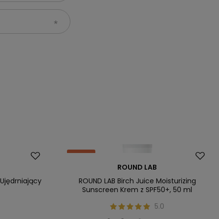
Okazja
ROUND LAB
Ujędrniający
ROUND LAB Birch Juice Moisturizing
Sunscreen Krem z SPF50+, 50 ml
0
5.0