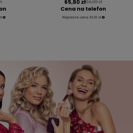
65,80 zł
zł
94,00 zł
fon
Cena na telefon
zł
Najniższa cena:
61,10 zł