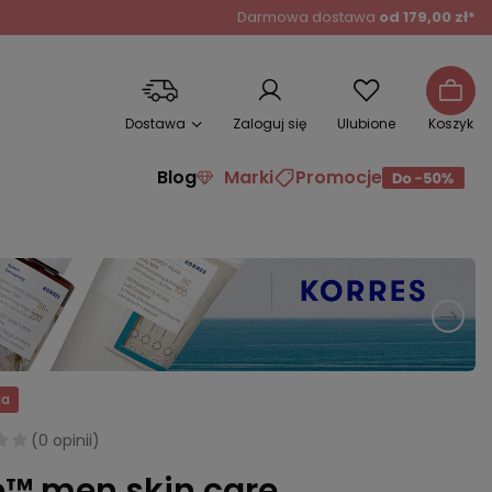
Darmowa dostawa
od 179,00 zł*
Dostawa
Zaloguj się
Ulubione
Koszyk
Blog
Marki
Promocje
ja
(
0 opinii
)
e™ men skin care