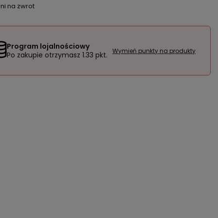
ni na zwrot
Program lojalnościowy
Wymień punkty na produkty
Po zakupie otrzymasz
1.33 pkt.