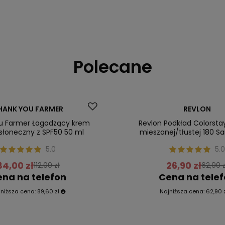
Polecane
Promocja
HANK YOU FARMER
REVLON
ler
Nasz bestseller
u Farmer Łagodzący krem
Revlon Podkład Colorsta
słoneczny z SPF50 50 ml
mieszanej/tłustej 180 S
5.0
5.0
84,00 zł
26,90 zł
112,00 zł
62,90 z
na na telefon
Cena na tele
jniższa cena:
89,60 zł
Najniższa cena:
62,90 