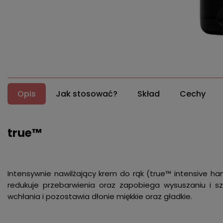
Opis
Jak stosować?
Skład
Cechy
true™
Intensywnie nawilżający krem do rąk (true™ intensive h
redukuje przebarwienia oraz zapobiega wysuszaniu i szo
wchłania i pozostawia dłonie miękkie oraz gładkie.