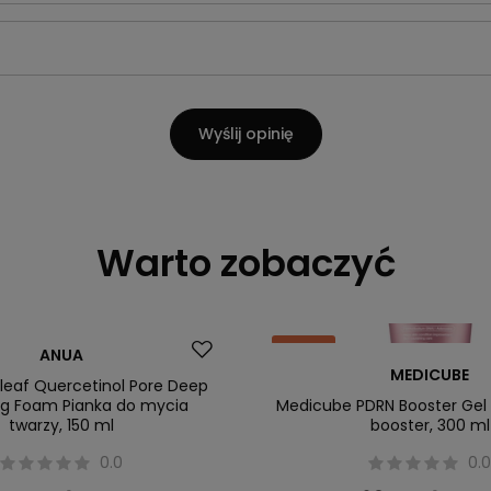
Wyślij opinię
Warto zobaczyć
Okazja
ANUA
MEDICUBE
leaf Quercetinol Pore Deep
ng Foam Pianka do mycia
Medicube PDRN Booster Gel 
twarzy, 150 ml
booster, 300 ml
0.0
0.