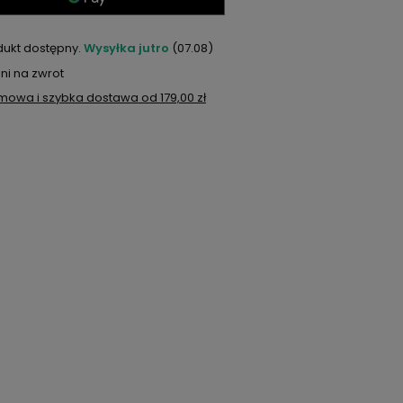
dukt dostępny
Wysyłka
jutro
(07.08)
ni na zwrot
mowa i szybka dostawa
od
179,00 zł