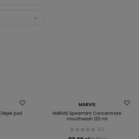
Okazja
MARVIS
Olejek pod
MARVIS Spearmint Concentrate
mouthwash 120 ml
0
0.0