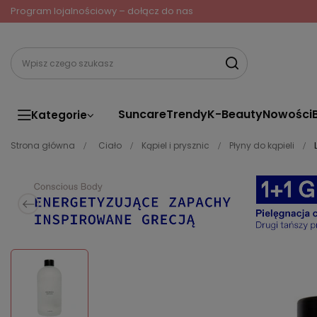
Program lojalnościowy – dołącz do nas
Suncare
Trendy
K-Beauty
Nowości
Kategorie
Strona główna
Ciało
Kąpiel i prysznic
Płyny do kąpieli