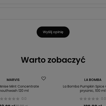
Wyślij opinię
Warto zobaczyć
MARVIS
LA BOMBA
Anise Mint Concentrate
La Bomba Pumpkin Spice 
outhwash 120 ml
prysznic, 100 ml
0.0
0.