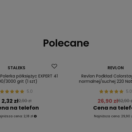
Polecane
Promocja
STALEKS
REVLON
ler
Nasz bestseller
Polerka półksiężyc EXPERT 41
Revlon Podkład Colorsta
0/3000 grit (1 szt)
normalnej/suchej 220 Nat
5.0
5.0
2,32 zł
26,90 zł
2,90 zł
62,90 z
na na telefon
Cena na tele
ajniższa cena:
2,18 zł
Najniższa cena:
29,90 