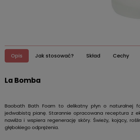
Opis
Jak stosować?
Skład
Cechy
La Bomba
Baobath Bath Foam to delikatny płyn o naturalnej fo
jedwabistą pianę. Starannie opracowana receptura z e
nawilża i wspiera regenerację skóry. Świeży, kojący, r
głębokiego odprężenia.