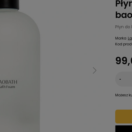
Pły
bao
Płyn do
Marka
L
Kod prod
99,
-
Możesz ku