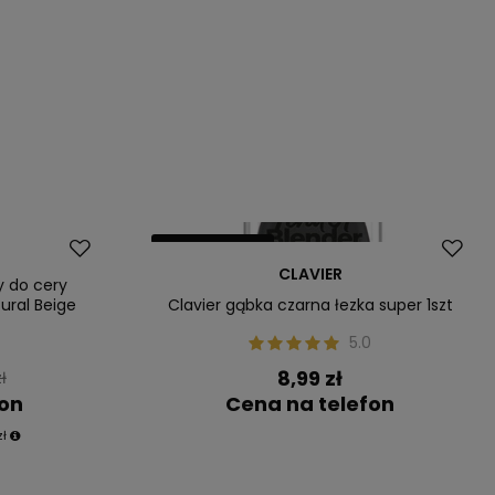
Nasz bestseller
CLAVIER
y do cery
ural Beige
Clavier gąbka czarna łezka super 1szt
5.0
8,99 zł
ł
fon
Cena na telefon
zł