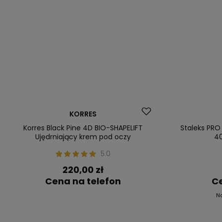
Dostawa za 0 zł
Okazja
KORRES
Nasz bestseller
Nasz bestsel
Korres Black Pine 4D BIO-SHAPELIFT
Staleks PRO 
Ujędrniający krem pod oczy
40
5.0
220,00 zł
Cena na telefon
Ce
N