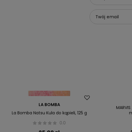
Twój email
Okazja
LA BOMBA
MARVIS 
La Bomba Natsu Kula do kąpieli, 125 g
m
0.0