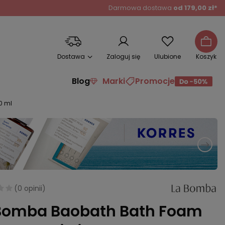
Darmowa dostawa
od 179,00 zł*
Dostawa
Zaloguj się
Ulubione
Koszyk
Blog
Marki
Promocje
0 ml
(
0 opinii
)
Bomba Baobath Bath Foam