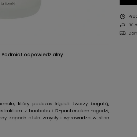
Pro
30
d
Dar
Podmiot odpowiedzialny
rmule, który podczas kąpieli tworzy bogatą,
kstraktem z baobabu i D-pantenolem łagodzi,
oślinny zapach otula zmysły i wprowadza w stan