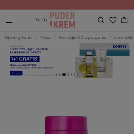
Zapisz się do Newslettera
i odbierz 10% rabatu!
BLOG
Strona główna
Twarz
Demakijaż i Oczyszczanie
Kosmetyki