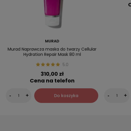
C
MURAD
Murad Naprawcza maska do twarzy Cellular
Hydration Repair Mask 80 ml
5.0
310,00 zł
Cena na telefon
Do koszyka
-
+
-
+