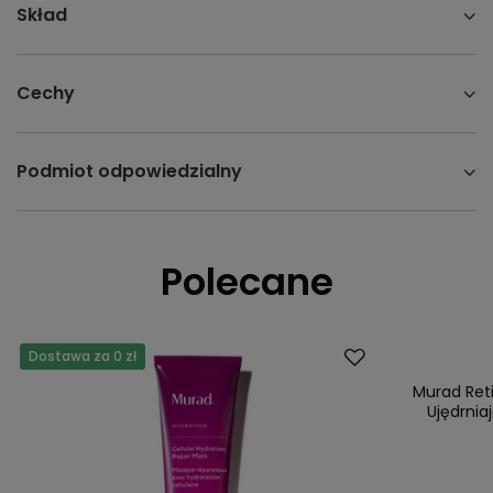
Skład
Cechy
Podmiot odpowiedzialny
Polecane
Dostawa za 0 zł
Dostawa za 0 
Nasz bestsell
Murad Ret
Ujędrnia