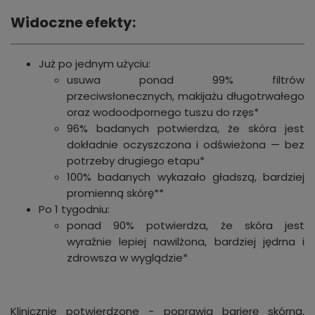
Widoczne efekty:
Już po jednym użyciu:
usuwa ponad 99% filtrów
przeciwsłonecznych, makijażu długotrwałego
oraz wodoodpornego tuszu do rzęs*
96% badanych potwierdza, że skóra jest
dokładnie oczyszczona i odświeżona — bez
potrzeby drugiego etapu*
100% badanych wykazało gładszą, bardziej
promienną skórę**
Po 1 tygodniu:
ponad 90% potwierdza, że skóra jest
wyraźnie lepiej nawilżona, bardziej jędrna i
zdrowsza w wyglądzie*
Klinicznie potwierdzone - poprawia barierę skórną,