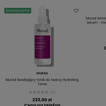
Dostawa za 0 zł
Dostawa za 0 
Murad Sensit
serum - Del
C
MURAD
Murad Nawilżający tonik do twarzy Hydrating
Toner
0.0
233,00 zł
Cena na telefon