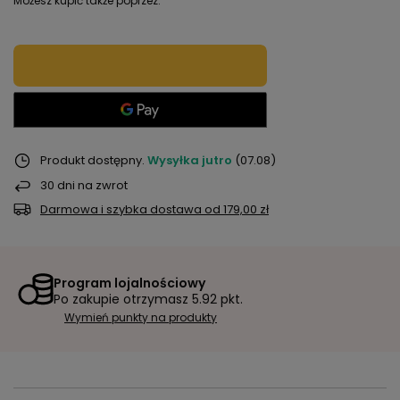
Możesz kupić także poprzez:
Produkt dostępny
Wysyłka
jutro
(07.08)
30
dni na zwrot
Darmowa i szybka dostawa
od
179,00 zł
Program lojalnościowy
Po zakupie otrzymasz
5.92 pkt.
Wymień punkty na produkty