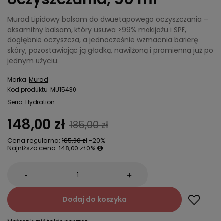
Murad Lipidowy balsam do dwuetapowego oczyszczania –
aksamitny balsam, który usuwa >99% makijażu i SPF,
dogłębnie oczyszcza, a jednocześnie wzmacnia barierę
skóry, pozostawiając ją gładką, nawilżoną i promienną już po
jednym użyciu.
Marka
Murad
Kod produktu
MU15430
Seria
Hydration
148,00 zł
185,00 zł
Cena regularna:
185,00 zł
-20%
Najniższa cena:
148,00 zł
0%
-
+
Dodaj do koszyka