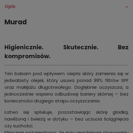
Opis
Murad
Higienicznie. Skutecznie. Bez
kompromisów.
Ten balsam pod wpływem ciepła skóry zamienia się w
jedwabisty olejek, który usuwa ponad 99% filtrów SPF
oraz makijażu długotrwałego. Dogłębnie oczyszcza, a
jednocześnie wspiera odbudowę bariery skórnej — bez
konieczności drugiego etapu oczyszczania.
Łatwo się spłukuje, pozostawiając skórę gładką,
nawilżoną i świeżą w dotyku — bez uczucia ściągnięcia
czy suchości.
Klinicznie potwierdzono, że przy regularnym stosowaniu