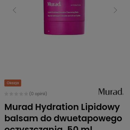
Okazja
(
0 opinii
)
Murad Hydration Lipidowy
balsam do dwuetapowego
oczyszczania, 50 ml