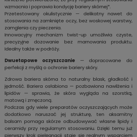
wzmacnia i poprawia kondycję bariery skórnej*.
Przetestowany okulistycznie — delikatny nawet do
stosowania na zamknięte oczy, bez woskowej warstwy,
zamglenia czy pieczenia.
Innowacyjny mechanizm twist-up umożliwia czyste,
precyzyjne dozowanie bez marnowania produktu.
Idealny także w podróży.
Dwuetapowe oczyszczanie
— dopracowane do
perfekcji z myślą o ochronie bariery skóry.
Zdrowa bariera skórna to naturalny blask, gładkość i
jędrność. Bariera osłabiona — pozbawiona nawilżenia i
lipidów — sprawia, że skóra wygląda na szorstką,
matową i zmęczoną.
Podczas gdy wiele preparatów oczyszczających może
dodatkowo naruszać jej strukturę, ten aksamitny
balsam pomaga skórze odbudowywać własne lipidy i
ceramidy przy regularnym stosowaniu. Dzięki temu już
pierwszy krok pielęgnacji staje się realnym wsparciem