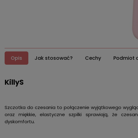
Opis
Jak stosować?
Cechy
Podmiot 
KillyS
Szczotka do czesania to połączenie wyjątkowego wygląd
oraz miękkie, elastyczne szpilki sprawiają, że czesa
dyskomfortu.