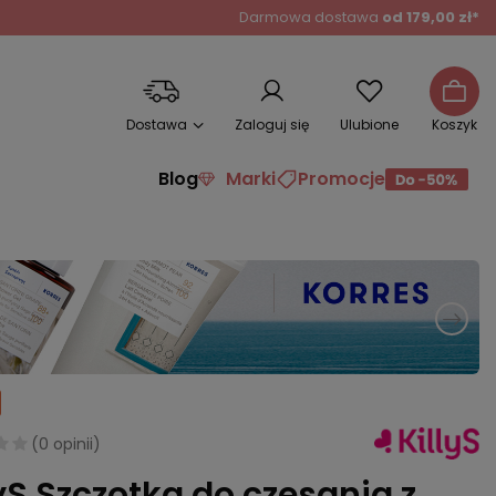
Darmowa dostawa
od 179,00 zł*
Dostawa
Zaloguj się
Ulubione
Koszyk
Blog
Marki
Promocje
(
0 opinii
)
lyS Szczotka do czesania z