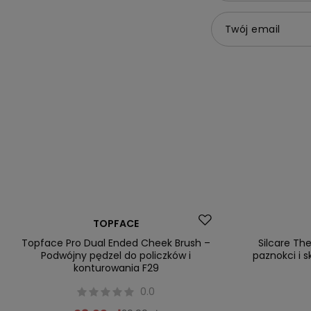
Twój email
Promocja
TOPFACE
Nowość
Topface Pro Dual Ended Cheek Brush –
Silcare Th
Podwójny pędzel do policzków i
paznokci i 
konturowania F29
0.0