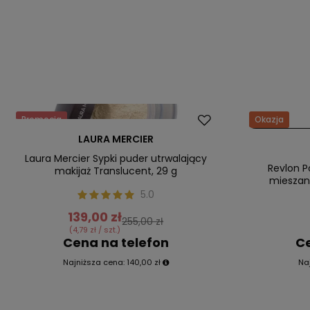
Promocja
Okazja
Nasz bestseller
Nasz bestsel
LAURA MERCIER
Laura Mercier Sypki puder utrwalający
Revlon P
makijaż Translucent, 29 g
mieszane
5.0
139,00 zł
255,00 zł
(4,79 zł / szt.)
Cena na telefon
Ce
Najniższa cena:
140,00 zł
Na