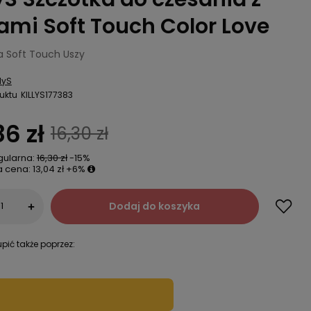
ami Soft Touch Color Love
a Soft Touch Uszy
llyS
uktu
KILLYS177383
86 zł
16,30 zł
gularna:
16,30 zł
-15%
a cena:
13,04 zł
+6%
Dodaj do koszyka
+
pić także poprzez: