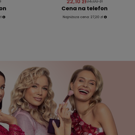
22,10 zł
ł
34,00 zł
fon
Cena na telefon
ł
Najniższa cena:
27,20 zł