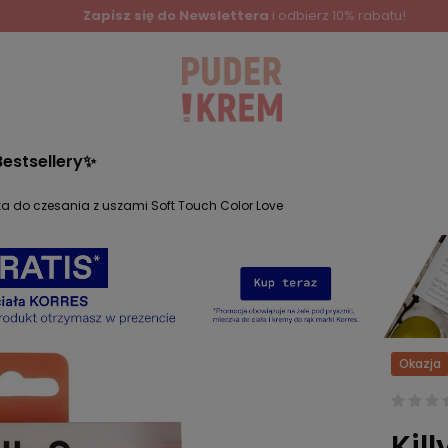
Zapisz się do Newslettera
i odbierz 10% rabatu!
Bestsellery✨
tka do czesania z uszami Soft Touch Color Love
Okazja
Kil