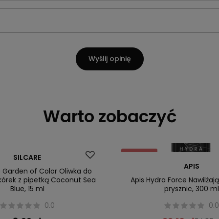
Wyślij opinię
Warto zobaczyć
Promocja
SILCARE
APIS
Nowość
e Garden of Color Oliwka do
skórek z pipetką Coconut Sea
Apis Hydra Force Nawilżaj
Blue, 15 ml
prysznic, 300 m
0.0
0.