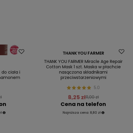
Promocja
THANK YOU FARMER
Nasz bestseller
THANK YOU FARMER Miracle Age Repair
Cotton Mask 1 szt. Maska w płachcie
do ciała i
nasączona składnikami
ynamonem
przeciwstarzeniowymi
5.0
8,25 zł
ł
11,00 zł
fon
Cena na telefon
zł
Najniższa cena:
8,80 zł