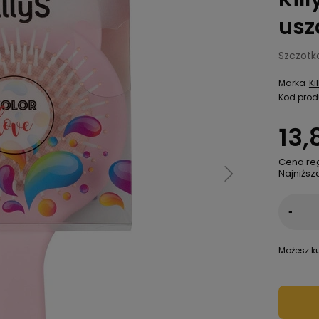
usz
Szczotk
Marka
Ki
Kod prod
13,
Cena re
Najniższ
-
Możesz ku