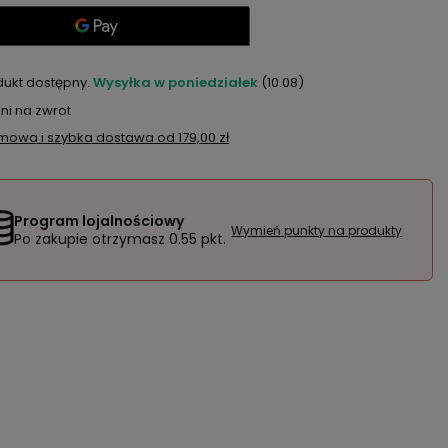
dukt dostępny
Wysyłka
w poniedziałek
(10.08)
ni na zwrot
mowa i szybka dostawa
od
179,00 zł
Program lojalnościowy
Wymień punkty na produkty
Po zakupie otrzymasz
0.55 pkt.