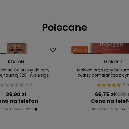
Polecane
Okazja
ler
Nasz bestseller
REVLON
MOKOSH
odkład Colorstay do cery
Mokosh brązujący balsam 
j/tłustej 320 True Beige
twarzy pomarańcza z c
0.0
5.0
26,90 zł
66,75 zł
89,00 z
na na telefon
Cena na tele
jniższa cena:
23,99 zł
Najniższa cena:
66,75 