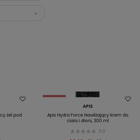
Promocja
APIS
Nowość
ący żel pod
Apis Hydra Force Nawilżający krem do
l
ciała i dłoni, 300 ml
0
0.0