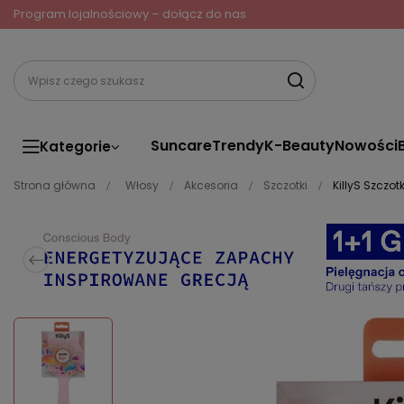
Program lojalnościowy – dołącz do nas
Suncare
Trendy
K-Beauty
Nowości
Kategorie
Strona główna
Włosy
Akcesoria
Szczotki
KillyS Szczo