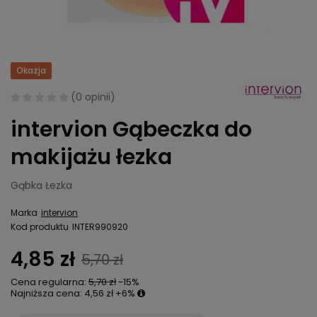
Okazja
(
0 opinii
)
intervion Gąbeczka do
makijażu łezka
Gąbka Łezka
Marka
intervion
Kod produktu
INTER990920
4,85 zł
5,70 zł
Cena regularna:
5,70 zł
-15%
Najniższa cena:
4,56 zł
+6%