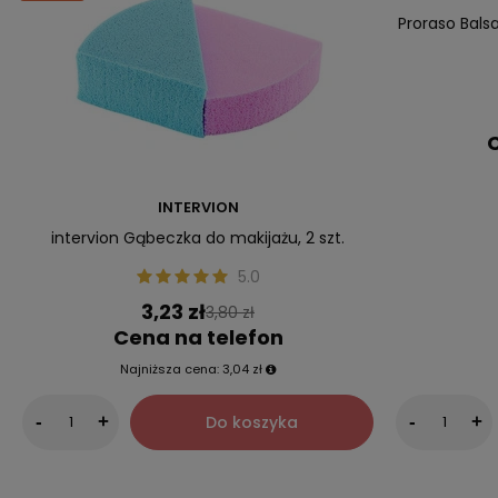
Proraso Bals
C
INTERVION
intervion Gąbeczka do makijażu, 2 szt.
5.0
3,23 zł
3,80 zł
Cena na telefon
Najniższa cena:
3,04 zł
Do koszyka
-
+
-
+