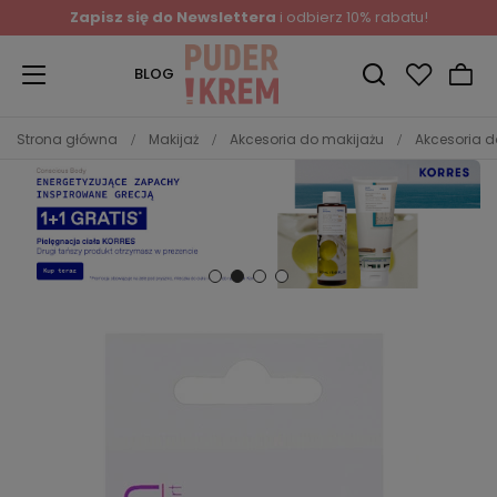
Zapisz się do Newslettera
i odbierz 10% rabatu!
BLOG
Strona główna
Makijaż
Akcesoria do makijażu
Akcesoria d