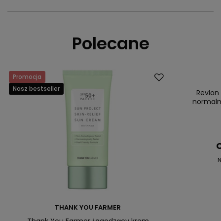
Polecane
Promocja
Promocja
Nasz bestseller
Nasz bestsell
Revlon
normaln
C
N
THANK YOU FARMER