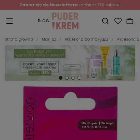
Zapisz się do Newslettera
i odbierz 10% rabatu!
BLOG
Strona główna
Makijaż
Akcesoria do makijażu
Akcesoria d