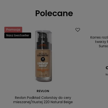
Polecane
Promocja
Promocja
Nasz bestseller
Nasz bestsell
Korres ro
twarzy 
Suns
C
N
REVLON
Revlon Podkład Colorstay do cery
mieszanej/tłustej 220 Natural Beige