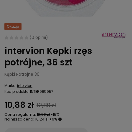
Okazja
(
0 opinii
)
intervion Kepki rzęs
potrójne, 36 szt
Kępki Potrójne 36
Marka
intervion
Kod produktu
INTER985957
10,88 zł
12,80 zł
Cena regularna:
12,80 zł
-15%
Najniższa cena:
10,24 zł
+6%