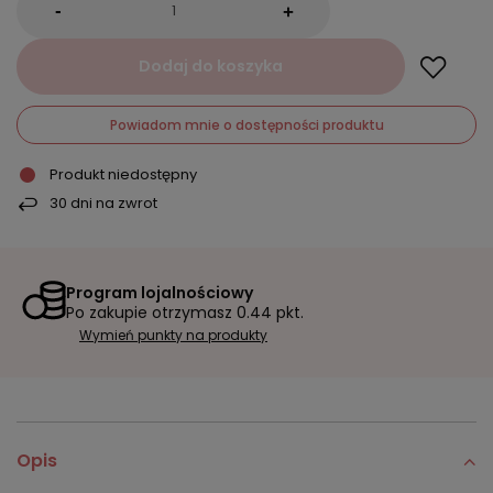
-
+
Dodaj do koszyka
Powiadom mnie o dostępności produktu
Produkt niedostępny
30
dni na zwrot
Program lojalnościowy
Po zakupie otrzymasz
0.44 pkt.
Wymień punkty na produkty
Opis