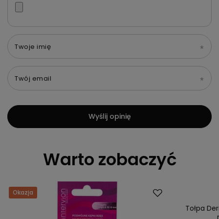
Twoje imię
Twój email
Wyślij opinię
Warto zobaczyć
Okazja
Okazja
Tołpa De