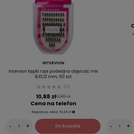
C
INTERVION
intervion Kępki rzęs podwójna objętość mix
8,10,12 mm, 60 szt
0.0
10,88 zł
12,80 zł
Cena na telefon
Najniższa cena:
10,24 zł
Do koszyka
-
+
-
+