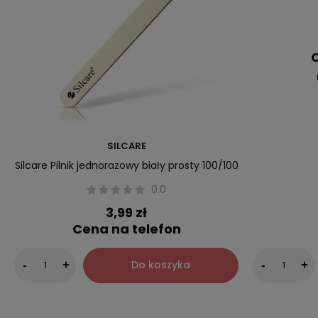
C
SILCARE
Silcare Pilnik jednorazowy biały prosty 100/100
0.0
3,99 zł
Cena na telefon
Do koszyka
-
+
-
+