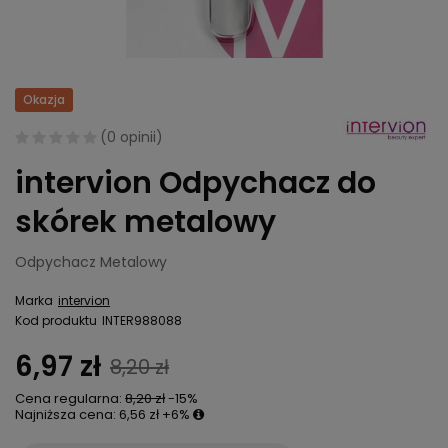
Okazja
(
0 opinii
)
intervion Odpychacz do
skórek metalowy
Odpychacz Metalowy
Marka
intervion
Kod produktu
INTER988088
6,97 zł
8,20 zł
Cena regularna:
8,20 zł
-15%
Najniższa cena:
6,56 zł
+6%