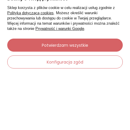
Sklep korzysta z plików cookie w celu realizacji usług zgodnie z
Polityką dotyczącą cookies
. Możesz określić warunki
przechowywania lub dostępu do cookie w Twojej przeglądarce.
Więcej informacji na temat warunków i prywatności można znaleźć
także na stronie
Prywatność i warunki Google
.
Potwierdzam wszystkie
Konfiguracja zgód
Moje zamówienia
-
Dodaj do koszyka
+
Status zamówienia
Śledzenie przesyłki
Chcę zareklamować produkt
Chcę zwrócić produkt