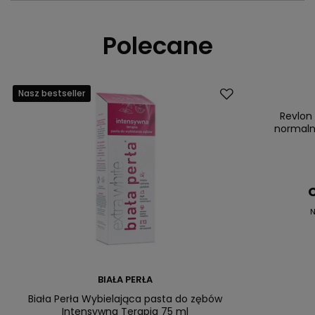
Polecane
Nasz bestseller
Promocja
Nasz bestsell
Revlon
normaln
C
N
BIAŁA PERŁA
Biała Perła Wybielająca pasta do zębów
Intensywna Terapia 75 ml