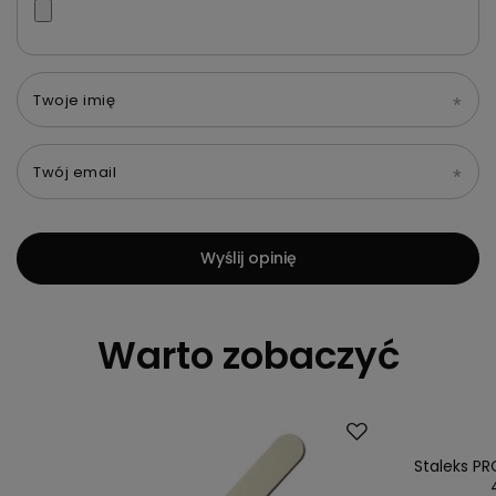
Twoje imię
Twój email
Wyślij opinię
Warto zobaczyć
Okazja
Nasz bestsell
Staleks PR