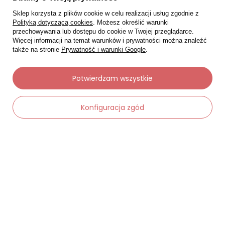
Sklep korzysta z plików cookie w celu realizacji usług zgodnie z
Polityką dotyczącą cookies
. Możesz określić warunki
przechowywania lub dostępu do cookie w Twojej przeglądarce.
Więcej informacji na temat warunków i prywatności można znaleźć
także na stronie
Prywatność i warunki Google
.
Potwierdzam wszystkie
Konfiguracja zgód
Moje zamówienia
-
Dodaj do koszyka
+
Status zamówienia
Śledzenie przesyłki
Chcę zareklamować produkt
Chcę zwrócić produkt