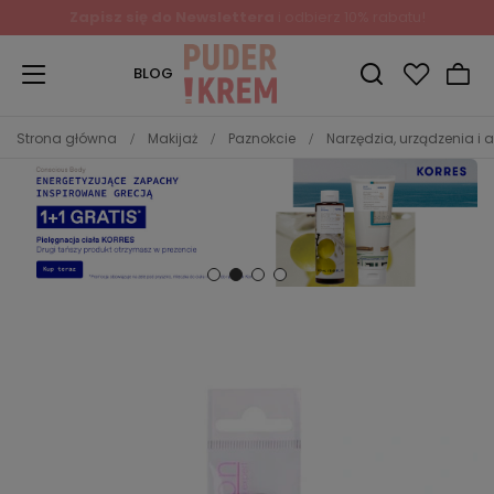
Zapisz się do Newslettera
i odbierz 10% rabatu!
BLOG
Strona główna
Makijaż
Paznokcie
Narzędzia, urządzenia i 