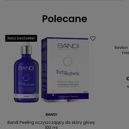
Polecane
Nasz bestseller
Promocja
Nasz bestsell
Revlon
mie
C
N
BANDI
Bandi Peeling oczyszczający do skóry głowy
100 ml