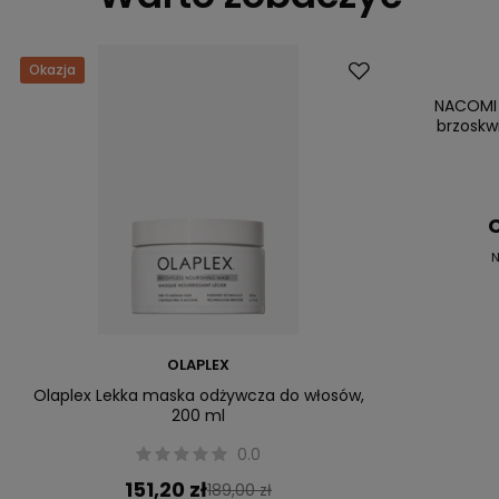
Okazja
Okazja
NACOMI 
brzoskw
C
N
OLAPLEX
Olaplex Lekka maska odżywcza do włosów,
200 ml
0.0
151,20 zł
189,00 zł