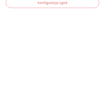
Konfiguracja zgód
Status zamówienia
Śledzenie przesyłki
-
Dodaj do koszyka
+
Chcę zareklamować produkt
Chcę zwrócić produkt
Chcę wymienić towar
Kontakt
Moje konto
Regulaminy
Dane kontaktowe