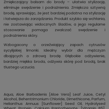
Zmiękczający balsam do brody – ułatwia stylizację,
eliminuje swędzenie i podrażnienia. Zmiękcza sztywną
brodę, sprawiając, że jest bardziej podatna na stylizację
i łatwiejsza do zarządzania. Produkt szybko się wchłania,
nie zostawiając widocznych śladów, a jego regularne
stosowanie pomaga zwalczać swędzenie i
podrażnienia skóry.
Wzbogacony o orzeźwiający zapach cytrusów
sycylijskiej limonki. Idealny wybór dla mężczyzn
dbających o zdrową brodę. Głębokie odżywienie,
bardziej miękka broda, odżywia skórę pod brodą, brak
tłustego uczucia.
Aqua, Aloe Barbadenis [Aloe Vera] Leaf Juice, Cetyl
Alcohol, Behentrimonium Chloride, Dimethicone, Parfum,
Helianthus Annuus [Sunflower] Seed Oil, Hydrolysed
Wheat Protein, Calcium Pantothenate, [Vitamin B5],