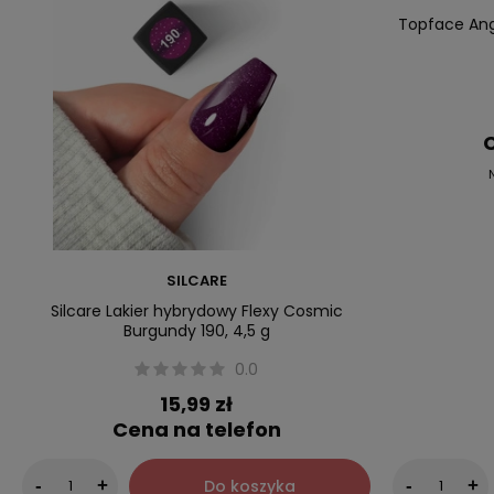
Nowość
Topface Ang
C
SILCARE
Silcare Lakier hybrydowy Flexy Cosmic
Burgundy 190, 4,5 g
0.0
15,99 zł
Cena na telefon
Do koszyka
-
+
-
+