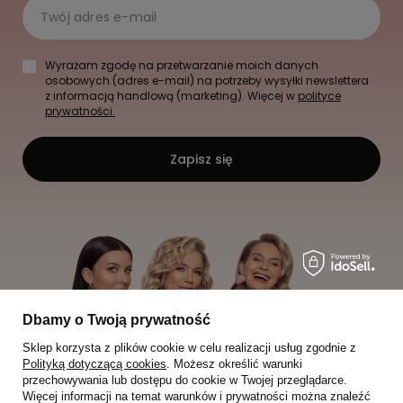
Twój adres e-mail
Wyrażam zgodę na przetwarzanie moich danych
osobowych (adres e-mail) na potrzeby wysyłki newslettera
z informacją handlową (marketing). Więcej w
polityce
prywatności.
Zapisz się
Dbamy o Twoją prywatność
Sklep korzysta z plików cookie w celu realizacji usług zgodnie z
Polityką dotyczącą cookies
. Możesz określić warunki
przechowywania lub dostępu do cookie w Twojej przeglądarce.
Więcej informacji na temat warunków i prywatności można znaleźć