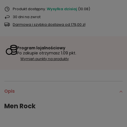
Produkt dostępny
Wysyłka
dzisiaj
(10.08)
30
dni na zwrot
Darmowa i szybka dostawa
od
179,00 zł
Program lojalnościowy
Po zakupie otrzymasz
1.09 pkt.
Wymień punkty na produkty
Opis
Men Rock