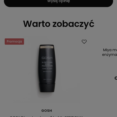
Wyślij opinię
Warto zobaczyć
Promocja
Miya m
enzymat
C
GOSH