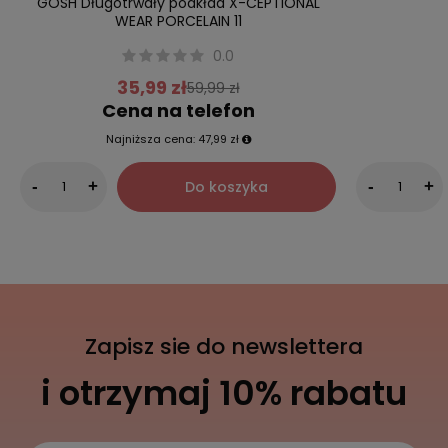
GOSH Długotrwały podkład X-CEPTIONAL
WEAR PORCELAIN 11
0.0
35,99 zł
59,99 zł
Cena na telefon
Najniższa cena:
47,99 zł
Do koszyka
-
+
-
+
Zapisz sie do newslettera
i otrzymaj 10% rabatu