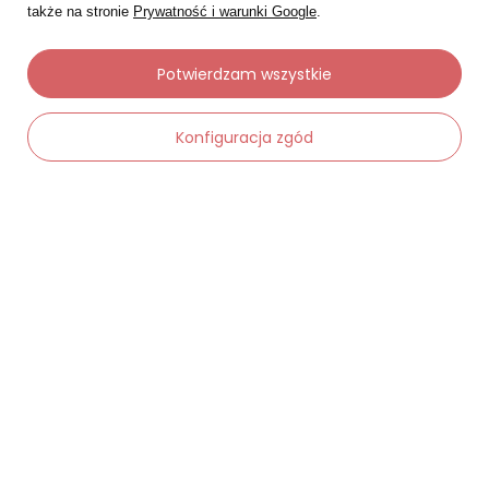
także na stronie
Prywatność i warunki Google
.
Potwierdzam wszystkie
Moje zamówienia
Konfiguracja zgód
Status zamówienia
Śledzenie przesyłki
Chcę zareklamować produkt
-
Dodaj do koszyka
+
Chcę zwrócić produkt
Chcę wymienić towar
Kontakt
Moje konto
Regulaminy