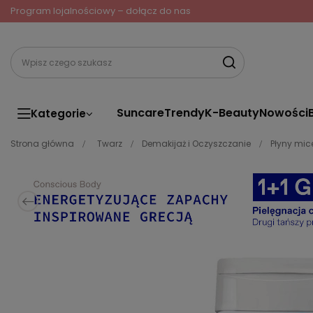
Program lojalnościowy – dołącz do nas
Suncare
Trendy
K-Beauty
Nowości
Kategorie
Strona główna
Twarz
Demakijaż i Oczyszczanie
Płyny mic