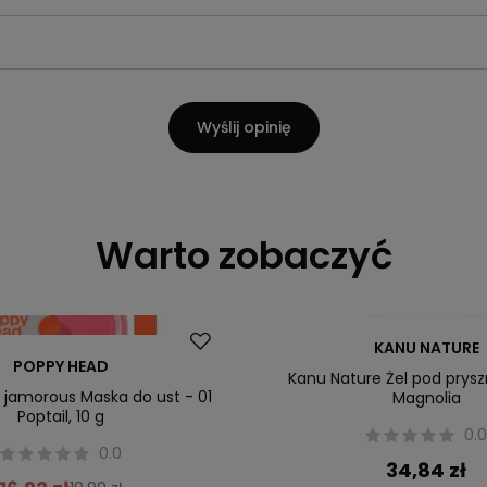
Wyślij opinię
Warto zobaczyć
Okazja
KANU NATURE
POPPY HEAD
Nowość
Kanu Nature Żel pod prysz
jamorous Maska do ust - 01
Magnolia
Poptail, 10 g
0.
0.0
34,84 zł