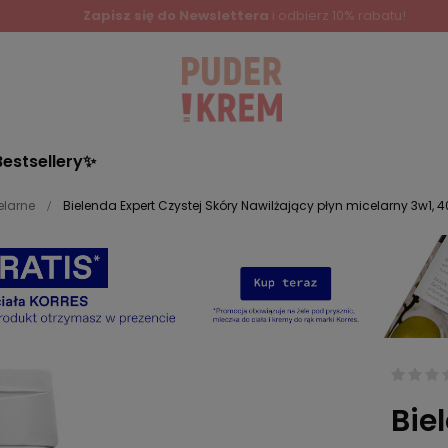
Bestsellery✨
elarne
Bielenda Expert Czystej Skóry Nawilżający płyn micelarny 3w1, 
Bie