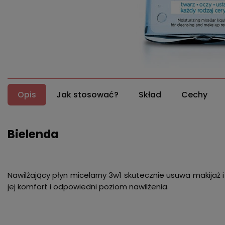
Opis
Jak stosować?
Skład
Cechy
Bielenda
Nawilżający płyn micelarny 3w1 skutecznie usuwa makijaż i
jej komfort i odpowiedni poziom nawilżenia.