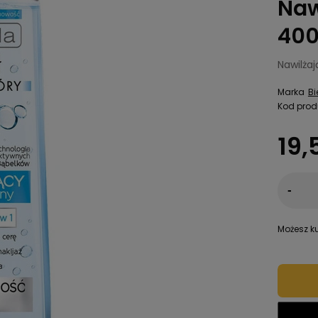
Naw
400
Nawilżaj
Marka
Bi
Kod prod
19,
-
Możesz ku