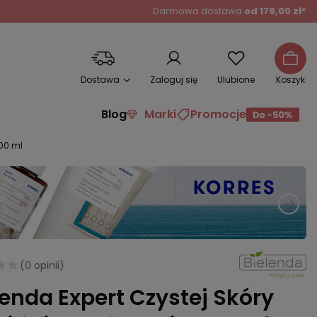
Darmowa dostawa
od 179,00 zł*
Dostawa
Zaloguj się
Ulubione
Koszyk
Blog
Marki
Promocje
400 ml
(
0 opinii
)
lenda Expert Czystej Skóry