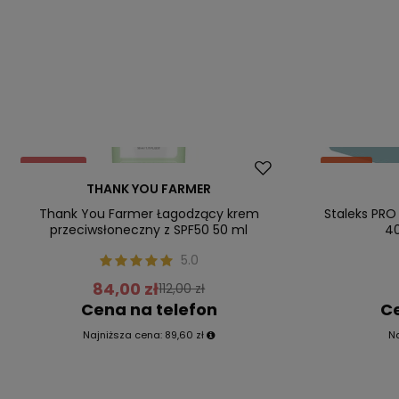
Promocja
Okazja
THANK YOU FARMER
Nasz bestseller
Nasz bestsel
Thank You Farmer Łagodzący krem
Staleks PRO 
przeciwsłoneczny z SPF50 50 ml
40
5.0
84,00 zł
112,00 zł
Cena na telefon
Ce
Najniższa cena:
89,60 zł
N