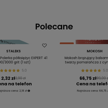
Polecane
Okazja
STALEKS
MOKOSH
ler
Nasz bestseller
Polerka półksiężyc EXPERT 41
Mokosh brązujący balsam 
0/3000 grit (1 szt)
twarzy pomarańcza z c
5.0
5.0
2,32 zł
66,75 zł
2,90 zł
89,00 z
na na telefon
Cena na tele
ajniższa cena:
2,18 zł
Najniższa cena:
66,75 