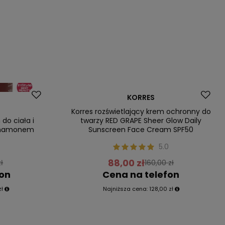
Promocja
KORRES
Nasz bestseller
Korres rozświetlający krem ochronny do
do ciała i
twarzy RED GRAPE Sheer Glow Daily
ynamonem
Sunscreen Face Cream SPF50
5.0
88,00 zł
ł
160,00 zł
fon
Cena na telefon
zł
Najniższa cena:
128,00 zł