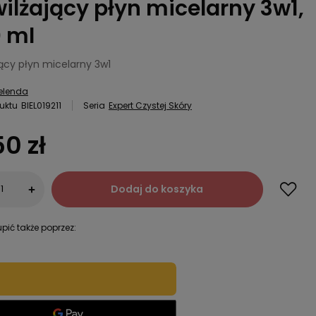
ilżający płyn micelarny 3w1,
 ml
ący płyn micelarny 3w1
elenda
uktu
BIEL019211
Seria
Expert Czystej Skóry
50 zł
Dodaj do koszyka
+
pić także poprzez: