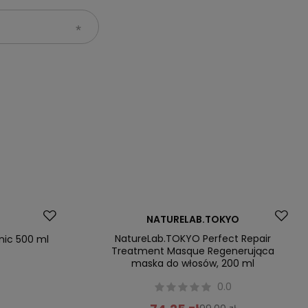
Promocja
NATURELAB.TOKYO
Nowość
NatureLab.TOKYO Perfect Repair
nic 500 ml
Treatment Masque Regenerująca
maska do włosów, 200 ml
0
0.0