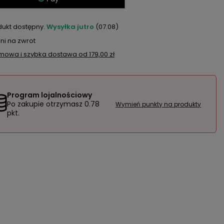
dukt dostępny
Wysyłka
jutro
(07.08)
ni na zwrot
mowa i szybka dostawa
od
179,00 zł
Program lojalnościowy
Po zakupie otrzymasz
0.78
Wymień punkty na produkty
pkt.