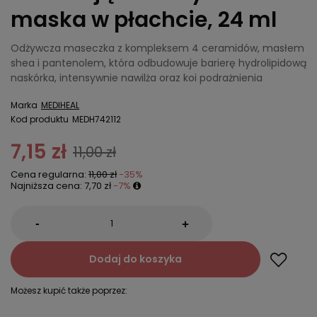
maska w płachcie, 24 ml
Odżywcza maseczka z kompleksem 4 ceramidów, masłem
shea i pantenolem, która odbudowuje barierę hydrolipidową
naskórka, intensywnie nawilża oraz koi podrażnienia
Marka
MEDIHEAL
Kod produktu
MEDH742112
7,15 zł
11,00 zł
Cena regularna:
11,00 zł
-35%
Najniższa cena:
7,70 zł
-7%
-
+
Dodaj do koszyka
Możesz kupić także poprzez: