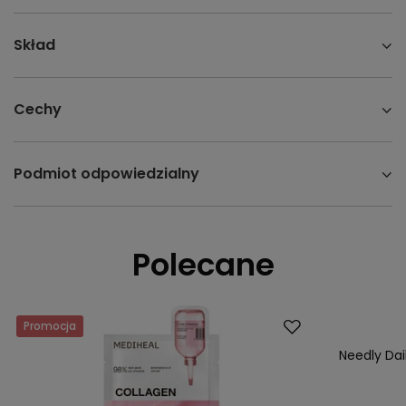
Skład
Cechy
Podmiot odpowiedzialny
Polecane
Promocja
Okazja
Nasz bestsell
Needly Dai