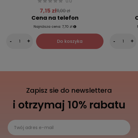
0.0
7,15 zł
11,00 zł
Cena na telefon
C
Najniższa cena:
7,70 zł
Do koszyka
-
+
-
+
Zapisz sie do newslettera
i otrzymaj 10% rabatu
Twój adres e-mail