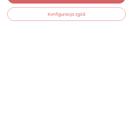
Moje zamówienia
Konfiguracja zgód
Status zamówienia
Śledzenie przesyłki
-
Dodaj do koszyka
+
Chcę zareklamować produkt
Chcę zwrócić produkt
Chcę wymienić towar
Kontakt
Moje konto
Regulaminy
Dane kontaktowe