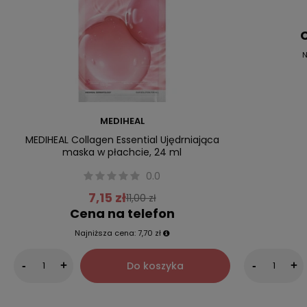
C
N
MEDIHEAL
MEDIHEAL Collagen Essential Ujędrniająca
maska w płachcie, 24 ml
0.0
7,15 zł
11,00 zł
Cena na telefon
Najniższa cena:
7,70 zł
Do koszyka
-
+
-
+