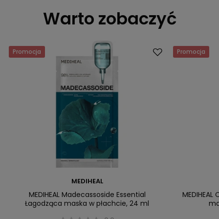
Warto zobaczyć
Promocja
Promocja
MEDIHEAL
MEDIHEAL Madecassoside Essential
MEDIHEAL C
Łagodząca maska w płachcie, 24 ml
ma