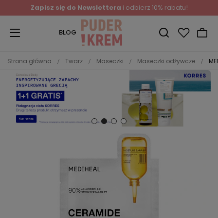
Zapisz się do Newslettera
i odbierz 10% rabatu!
BLOG
Strona główna
Twarz
Maseczki
Maseczki odżywcze
ME