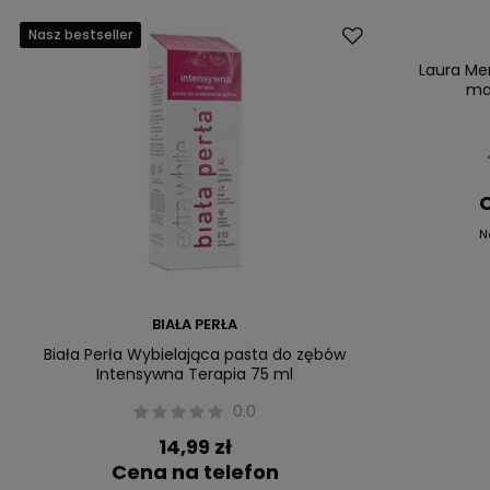
Nasz bestseller
Promocja
Nasz bestsell
Laura Mer
mak
C
N
BIAŁA PERŁA
Biała Perła Wybielająca pasta do zębów
Intensywna Terapia 75 ml
0.0
14,99 zł
Cena na telefon