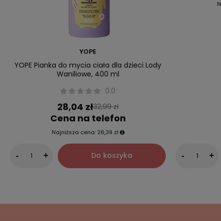
N
YOPE
YOPE Pianka do mycia ciała dla dzieci Lody
Waniliowe, 400 ml
0.0
28,04 zł
32,99 zł
Cena na telefon
Najniższa cena:
26,39 zł
Do koszyka
-
+
-
+