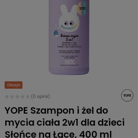
Okazja
(
0 opinii
)
YOPE Szampon i żel do
mycia ciała 2w1 dla dzieci
Słońce na Łące, 400 ml