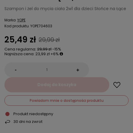
Szampon i żel do mycia ciała 2w1 dla dzieci Słońce na Łące
Marka
YOPE
Kod produktu
YOPE704603
25,49 zł
29,99 zł
Cena regularna:
29,99 zł
-15%
Najniższa cena:
23,99 zł
+6%
-
+
Dodaj do koszyka
Powiadom mnie o dostępności produktu
Produkt niedostępny
30
dni na zwrot