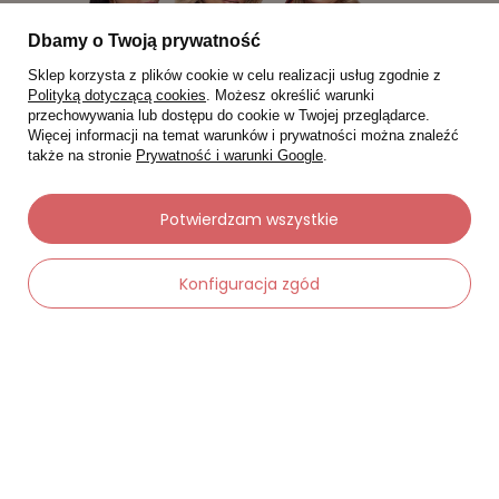
Dbamy o Twoją prywatność
Sklep korzysta z plików cookie w celu realizacji usług zgodnie z
Polityką dotyczącą cookies
. Możesz określić warunki
przechowywania lub dostępu do cookie w Twojej przeglądarce.
Więcej informacji na temat warunków i prywatności można znaleźć
także na stronie
Prywatność i warunki Google
.
Potwierdzam wszystkie
Moje zamówienia
Konfiguracja zgód
Status zamówienia
Śledzenie przesyłki
Chcę zareklamować produkt
-
Dodaj do koszyka
+
Chcę zwrócić produkt
Chcę wymienić towar
Kontakt