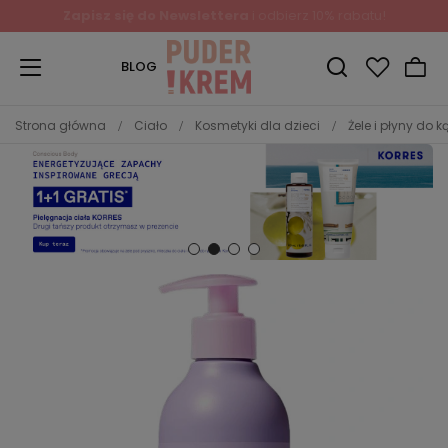
Zapisz się do Newslettera
i odbierz 10% rabatu!
BLOG
Strona główna
Ciało
Kosmetyki dla dzieci
Żele i płyny do k