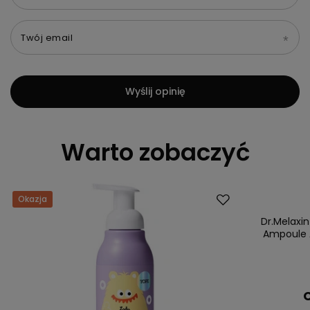
Twój email
Wyślij opinię
Warto zobaczyć
Okazja
Okazja
Dr.Melaxin
Ampoule 
C