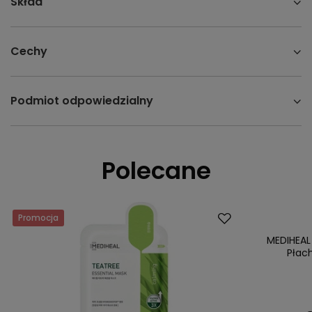
Skład
Cechy
Podmiot odpowiedzialny
Polecane
Promocja
Promocja
MEDIHEAL
Płac