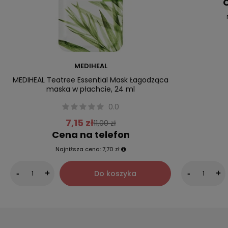
C
MEDIHEAL
MEDIHEAL Teatree Essential Mask Łagodząca
maska w płachcie, 24 ml
0.0
7,15 zł
11,00 zł
Cena na telefon
Najniższa cena:
7,70 zł
Do koszyka
-
+
-
+