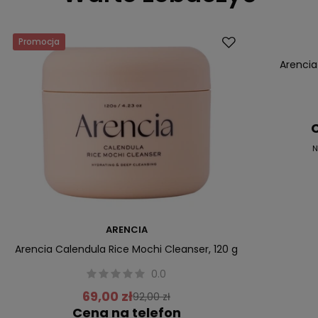
Promocja
Promocja
Arencia
C
N
ARENCIA
Arencia Calendula Rice Mochi Cleanser, 120 g
0.0
69,00 zł
92,00 zł
Cena na telefon