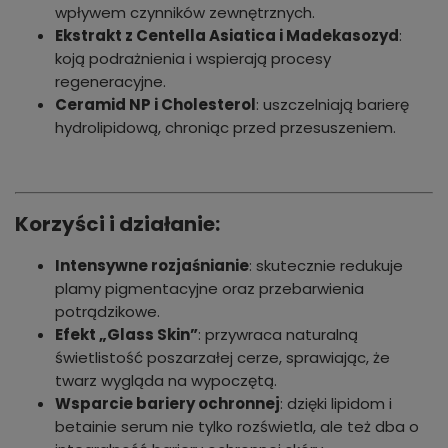
wpływem czynników zewnętrznych.
Ekstrakt z Centella Asiatica i Madekasozyd
:
koją podrażnienia i wspierają procesy
regeneracyjne.
Ceramid NP i Cholesterol
: uszczelniają barierę
hydrolipidową, chroniąc przed przesuszeniem.
Korzyści i działanie:
Intensywne rozjaśnianie
: skutecznie redukuje
plamy pigmentacyjne oraz przebarwienia
potrądzikowe.
Efekt „Glass Skin”
: przywraca naturalną
świetlistość poszarzałej cerze, sprawiając, że
twarz wygląda na wypoczętą.
Wsparcie bariery ochronnej
: dzięki lipidom i
betainie serum nie tylko rozświetla, ale też dba o