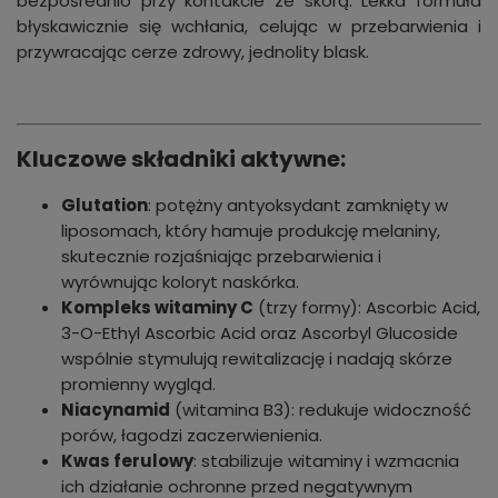
bezpośrednio przy kontakcie ze skórą. Lekka formuła
błyskawicznie się wchłania, celując w przebarwienia i
przywracając cerze zdrowy, jednolity blask.
Kluczowe składniki aktywne:
Glutation
: potężny antyoksydant zamknięty w
liposomach, który hamuje produkcję melaniny,
skutecznie rozjaśniając przebarwienia i
wyrównując koloryt naskórka.
Kompleks witaminy C
(trzy formy): Ascorbic Acid,
3-O-Ethyl Ascorbic Acid oraz Ascorbyl Glucoside
wspólnie stymulują rewitalizację i nadają skórze
promienny wygląd.
Niacynamid
(witamina B3): redukuje widoczność
porów, łagodzi zaczerwienienia.
Kwas ferulowy
: stabilizuje witaminy i wzmacnia
ich działanie ochronne przed negatywnym