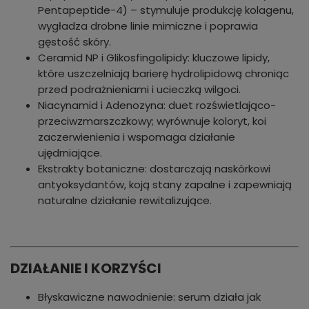
Pentapeptide-4) – stymuluje produkcję kolagenu,
wygładza drobne linie mimiczne i poprawia
gęstość skóry.
Ceramid NP i Glikosfingolipidy: kluczowe lipidy,
które uszczelniają barierę hydrolipidową chroniąc
przed podrażnieniami i ucieczką wilgoci.
Niacynamid i Adenozyna: duet rozświetlająco-
przeciwzmarszczkowy; wyrównuje koloryt, koi
zaczerwienienia i wspomaga działanie
ujędrniające.
Ekstrakty botaniczne: dostarczają naskórkowi
antyoksydantów, koją stany zapalne i zapewniają
naturalne działanie rewitalizujące.
DZIAŁANIE I KORZYŚCI
Błyskawiczne nawodnienie: serum działa jak