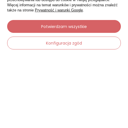
Więcej informacji na temat warunków i prywatności można znaleźć
także na stronie
Prywatność i warunki Google
.
Potwierdzam wszystkie
Moje zamówienia
Konfiguracja zgód
Status zamówienia
Śledzenie przesyłki
-
Dodaj do koszyka
+
Chcę zareklamować produkt
Chcę zwrócić produkt
Chcę wymienić towar
Kontakt
Moje konto