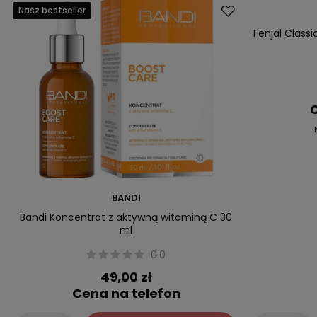
Nasz bestseller
Promocja
Nasz bestsell
Fenjal Class
C
BANDI
Bandi Koncentrat z aktywną witaminą C 30
ml
0.0
49,00 zł
Cena na telefon