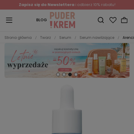
Zapisz się do Newslettera
i odbierz 10% rabatu!
BLOG
Strona główna
Twarz
Serum
Serum nawilżające
Arenc