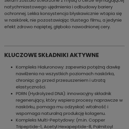
Serum zostało stworzone z myślą o cerze wymagającej
natychmiastowego ujędrnienia i odbudowy bariery
ochronnej. Lekka konsystencja błyskawicznie wtapia się
w naskórek, nie pozostawiając tłustego filmu, a jedynie
efekt zdrowo napiętej, głęboko nawodnionej cery.
KLUCZOWE SKŁADNIKI AKTYWNE
Kompleks Hialuronowy: zapewnia potężną dawkę
nawilżenia na wszystkich poziomach naskórka,
chroniąc go przed przesuszeniem i utratą
elastyczności.
PDRN (Hydrolyzed DNA): innowacyjny składnik
regenerujący, który wspiera procesy naprawcze w
naskórku, pomaga mu odzyskać witalność i
wspomaga naturalną produkcję kolagenu.
Kompleks Multi-Peptydowy: (m.in. Copper
Tripeptide-1, Acetyl Hexapeptide-8, Palmitoyl