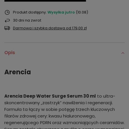
Produkt dostępny
Wysyłka
jutro
(10.08)
30
dni na zwrot
Darmowa i szybka dostawa
od
179,00 zł
Opis
Arencia
Arencia Deep Water Surge Serum 30 ml
to ultra-
skoncentrowany „zastrzyk” nawilżenia i regeneracji.
Formuła ta łączy w sobie potęgę trzech kluczowych
filarów zdrowej cery: kwasu hialuronowego,
regenerującego PDRN oraz wzmacniających ceramidów.