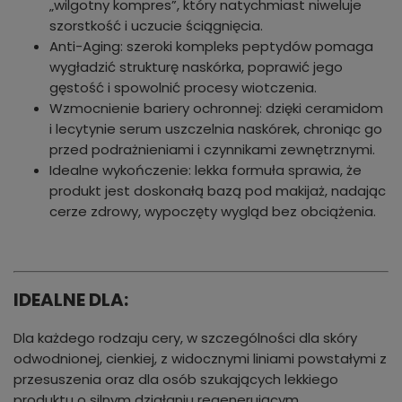
„wilgotny kompres”, który natychmiast niweluje
szorstkość i uczucie ściągnięcia.
Anti-Aging: szeroki kompleks peptydów pomaga
wygładzić strukturę naskórka, poprawić jego
gęstość i spowolnić procesy wiotczenia.
Wzmocnienie bariery ochronnej: dzięki ceramidom
i lecytynie serum uszczelnia naskórek, chroniąc go
przed podrażnieniami i czynnikami zewnętrznymi.
Idealne wykończenie: lekka formuła sprawia, że
produkt jest doskonałą bazą pod makijaż, nadając
cerze zdrowy, wypoczęty wygląd bez obciążenia.
IDEALNE DLA:
Dla każdego rodzaju cery, w szczególności dla skóry
odwodnionej, cienkiej, z widocznymi liniami powstałymi z
przesuszenia oraz dla osób szukających lekkiego
produktu o silnym działaniu regenerującym.