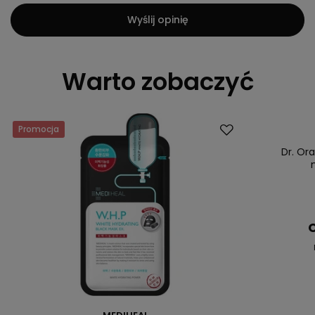
Wyślij opinię
Warto zobaczyć
Promocja
Okazja
Dr. Or
C