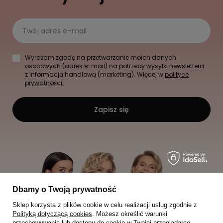
Twój adres e-mail
Wyrażam zgodę na przetwarzanie moich danych
osobowych (adres e-mail) na potrzeby wysyłki newslettera
z informacją handlową (marketing). Więcej w
polityce
prywatności.
Zapisz się
Dbamy o Twoją prywatność
Sklep korzysta z plików cookie w celu realizacji usług zgodnie z
Polityką dotyczącą cookies
. Możesz określić warunki
przechowywania lub dostępu do cookie w Twojej przeglądarce.