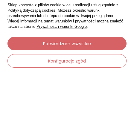
Sklep korzysta z plików cookie w celu realizacji usług zgodnie z
Status zamówienia
Polityką dotyczącą cookies
. Możesz określić warunki
Śledzenie przesyłki
przechowywania lub dostępu do cookie w Twojej przeglądarce.
Więcej informacji na temat warunków i prywatności można znaleźć
Chcę zareklamować produkt
także na stronie
Prywatność i warunki Google
.
Chcę zwrócić produkt
Potwierdzam wszystkie
Chcę wymienić towar
Kontakt
Konfiguracja zgód
Moje konto
-
Dodaj do koszyka
+
Regulaminy
Dane kontaktowe