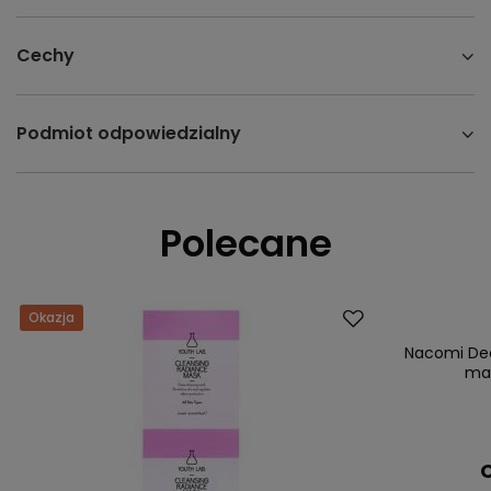
Cechy
Podmiot odpowiedzialny
Polecane
Okazja
Promocja
Nowość
Nacomi Dee
mat
C