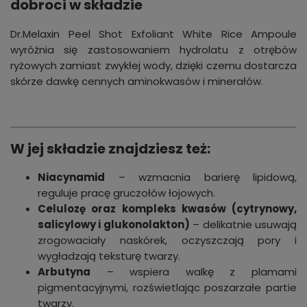
dobroci w składzie
Dr.Melaxin Peel Shot Exfoliant White Rice Ampoule
wyróżnia się zastosowaniem hydrolatu z otrębów
ryżowych zamiast zwykłej wody, dzięki czemu dostarcza
skórze dawkę cennych aminokwasów i minerałów.
W jej składzie znajdziesz też:
Niacynamid
– wzmacnia barierę lipidową,
reguluje pracę gruczołów łojowych.
Celulozę oraz kompleks kwasów (cytrynowy,
salicylowy i glukonolakton)
– delikatnie usuwają
zrogowaciały naskórek, oczyszczają pory i
wygładzają teksturę twarzy.
Arbutyna
– wspiera walkę z plamami
pigmentacyjnymi, rozświetlając poszarzałe partie
twarzy.