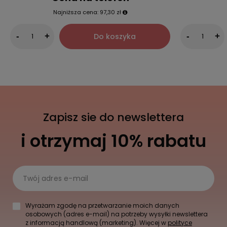
Najniższa cena:
97,30 zł
Do koszyka
-
+
-
+
Zapisz sie do newslettera
i otrzymaj 10% rabatu
Twój adres e-mail
Wyrażam zgodę na przetwarzanie moich danych
osobowych (adres e-mail) na potrzeby wysyłki newslettera
z informacją handlową (marketing). Więcej w
polityce