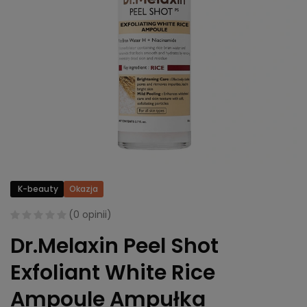
K-beauty
Okazja
(
0 opinii
)
Dr.Melaxin Peel Shot
Exfoliant White Rice
Ampoule Ampułka