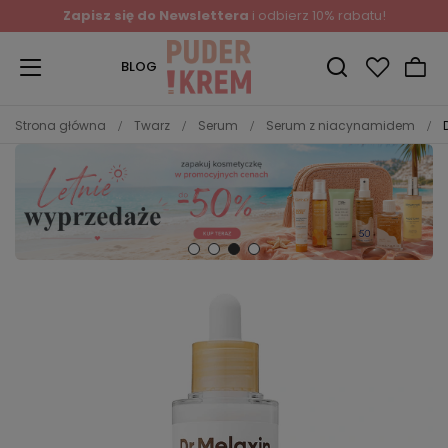
Zapisz się do Newslettera
i odbierz 10% rabatu!
BLOG
Strona główna
Twarz
Serum
Serum z niacynamidem