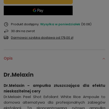
Produkt dostępny
Wysyłka
w poniedziałek
(10.08)
30
dni na zwrot
Darmowa i szybka dostawa
od
179,00 zł
Opis
Dr.Melaxin
Dr.Melaxin – ampułka złuszczająca dla efektu
nieskazitelnej cery
Dr.Melaxin Peel Shot Exfoliant White Rice Ampoule to
domowa alternatywa dla profesjonalnych zabiegów
eksfoliacji. Ta skoncentrowana ryżowa ampułka