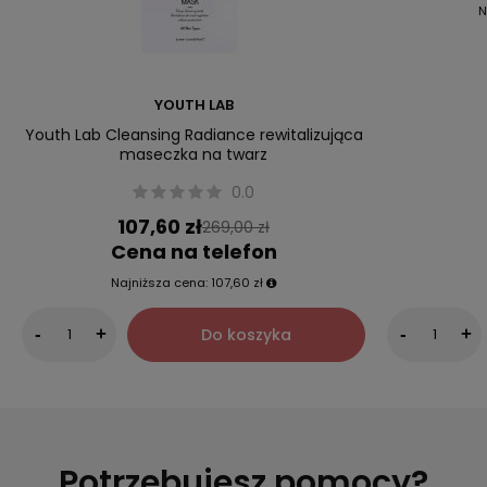
N
YOUTH LAB
Youth Lab Cleansing Radiance rewitalizująca
maseczka na twarz
0.0
107,60 zł
269,00 zł
Cena na telefon
Najniższa cena:
107,60 zł
Do koszyka
-
+
-
+
Potrzebujesz pomocy?