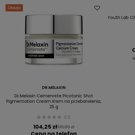
Okazja
Okazja
Youth Lab Ci
C
N
DR.MELAXIN
Dr.Melaxin Cemenrete Picotonic Shot
Pigmentation Cream Krem na przebarwienia,
25 g
0.0
104,25 zł
139,00 zł
Cena na telefon