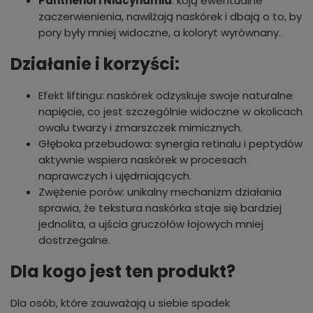
Panthenol i Niacynamid
: koją ewentualne
zaczerwienienia, nawilżają naskórek i dbają o to, by
pory były mniej widoczne, a koloryt wyrównany.
Działanie i korzyści:
Efekt liftingu: naskórek odzyskuje swoje naturalne
napięcie, co jest szczególnie widoczne w okolicach
owalu twarzy i zmarszczek mimicznych.
Głęboka przebudowa: synergia retinalu i peptydów
aktywnie wspiera naskórek w procesach
naprawczych i ujędrniających.
Zwężenie porów: unikalny mechanizm działania
sprawia, że tekstura naskórka staje się bardziej
jednolita, a ujścia gruczołów łojowych mniej
dostrzegalne.
Dla kogo jest ten produkt?
Dla osób, które zauważają u siebie spadek