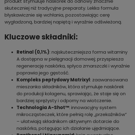
produkt stymuluje naskórek do odnowy znacznie
skuteczniej niż tradycyjne preparaty. Lekka formuła
błyskawicznie się wchłania, pozostawiając cerę
wygładzoną, bardziej napiętą i wyraźnie odświeżoną.
Kluczowe składniki:
Retinal (0,1%)
: najskuteczniejsza forma witaminy
A dostępna w pielęgnacji domowej; przyspiesza
regenerację naskórka, spłyca zmarszczki i wyraźnie
poprawia jego gęstość.
Kompleks peptydowy Matrixyl
: zaawansowana
mieszanka składników, która stymuluje naskórek
do produkcji kolagenu, sprawiając, że staje się on
bardziej sprężysty i odporny na wiotczenie.
Technologia A-Shot™
: innowacyjny system
mikrocząsteczek, które pełnią rolę „przekaźników”
– ułatwiają składnikom aktywnym dotarcie do
naskórka, potęgując ich działanie ujędrniające.