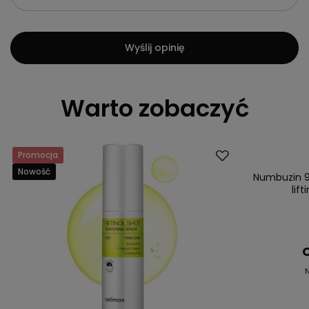
Wyślij opinię
Warto zobaczyć
Promocja
Promocja
Nowość
Nowość
Numbuzin 9+
lif
C
N