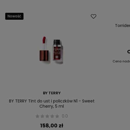
Nowość
Okazja
Nowość
Torride
C
Cena nad
BY TERRY
BY TERRY Tint do ust i policzków N1 - Sweet
Cherry, 5 ml
0.0
158,00 zł