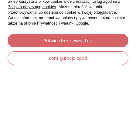
Sklep korzysta z plików cookie w celu realizacji usług zgodnie z
Polityką dotyczącą cookies
. Możesz określić warunki
przechowywania lub dostępu do cookie w Twojej przeglądarce.
Więcej informacji na temat warunków i prywatności można znaleźć
także na stronie
Prywatność i warunki Google
.
Potwierdzam wszystkie
Moje zamówienia
Status zamówienia
Konfiguracja zgód
Śledzenie przesyłki
Chcę zareklamować produkt
-
Dodaj do koszyka
+
Chcę zwrócić produkt
Chcę wymienić towar
Kontakt
Moje konto