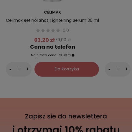
CELIMAX
Celimax Retinol Shot Tightening Serum 30 ml
0.0
63,20 zł
79,00 zł
Cena na telefon
Najniższa cena:
79,00 zł
Do koszyka
-
+
-
+
Zapisz sie do newslettera
i otrzymaj 10% rabatu