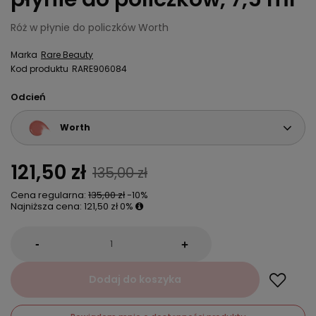
Róż w płynie do policzków Worth
Marka
Rare Beauty
Kod produktu
RARE906084
Odcień
Worth
121,50 zł
135,00 zł
Cena regularna:
135,00 zł
-10%
Najniższa cena:
121,50 zł
0%
-
+
Dodaj do koszyka