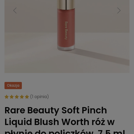
Okazja
(
1 opinia
)
Rare Beauty Soft Pinch
Liquid Blush Worth róż w
płynie do policzków, 7,5 ml