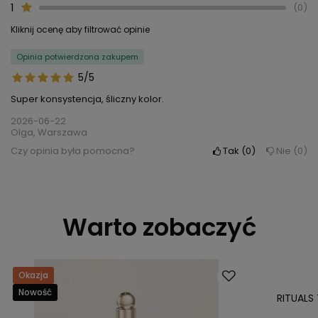
1
0
Kliknij ocenę aby filtrować opinie
Opinia potwierdzona zakupem
5/5
Super konsystencja, śliczny kolor.
2026-06-22
Olga, Warszawa
Czy opinia była pomocna?
Tak
0
Nie
0
Warto zobaczyć
Okazja
Okazja
Nowość
RITUALS