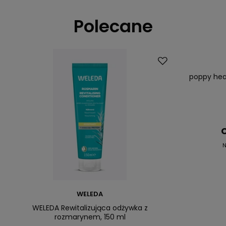
Polecane
Promocja
Nowość
poppy head
C
N
WELEDA
WELEDA Rewitalizująca odżywka z
rozmarynem, 150 ml