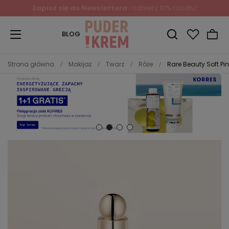
Zapisz się do Newslettera
i odbierz 10% rabatu!
BLOG
Strona główna
Makijaż
Twarz
Róże
Rare Beauty Soft Pin