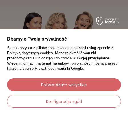
Dbamy o Twoją prywatność
Sklep korzysta z plików cookie w celu realizacji usług zgodnie z
Polityką dotyczącą cookies
. Możesz określić warunki
przechowywania lub dostępu do cookie w Twojej przeglądarce.
Więcej informacji na temat warunków i prywatności można znaleźć
także na stronie
Prywatność i warunki Google
.
Potwierdzam wszystkie
Moje zamówienia
Konfiguracja zgód
Status zamówienia
Śledzenie przesyłki
Chcę zareklamować produkt
-
Dodaj do koszyka
+