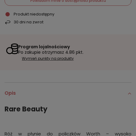
Powiadom mnie o dostępności produktu
Produkt niedostępny
30
dni na zwrot
Program lojalnościowy
Po zakupie otrzymasz
4.86 pkt.
Wymień punkty na produkty
Opis
Rare Beauty
Róż w płynie do policzków Worth – wysoko