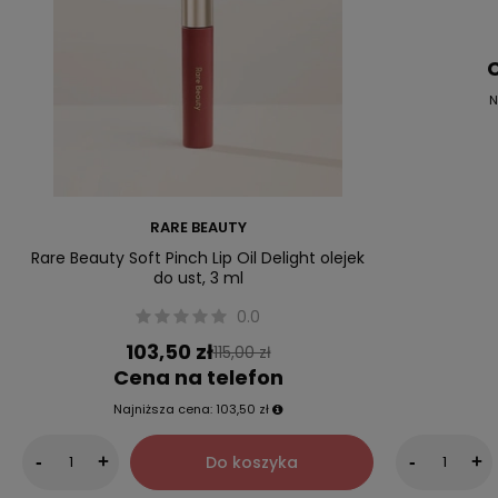
C
N
RARE BEAUTY
Rare Beauty Soft Pinch Lip Oil Delight olejek
do ust, 3 ml
0.0
103,50 zł
115,00 zł
Cena na telefon
Najniższa cena:
103,50 zł
Do koszyka
-
+
-
+