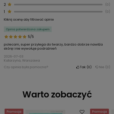
2
0
1
0
Kliknij ocenę aby filtrować opinie
Opinia potwierdzona zakupem
5/5
polecam, super przylega do twarzy, bardzo dobrze nawilża
skórę i nie wywołuje podrażnień
2026-07-03
Katarzyna, Warszawa
Czy opinia była pomocna?
Tak
0
Nie
0
Warto zobaczyć
Promocja
Promocja