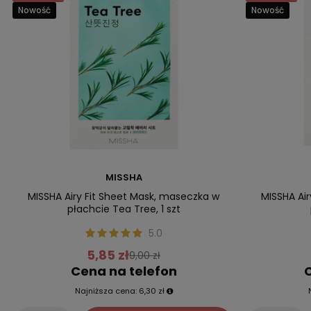
Nowość
Nowość
MISSHA
MISSHA Airy Fit Sheet Mask, maseczka w
MISSHA Ai
płachcie Tea Tree, 1 szt
5.0
5,85 zł
9,00 zł
Cena na telefon
C
Najniższa cena:
6,30 zł