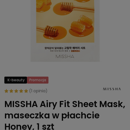
K-beauty
Promocja
(
1 opinia
)
MISSHA Airy Fit Sheet Mask,
maseczka w płachcie
Honey, 1 szt