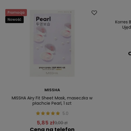
Promocja
Dostawa za 0 
Nowość
Nasz bestsell
Korres 
Ujęd
C
MISSHA
MISSHA Airy Fit Sheet Mask, maseczka w
płachcie Pearl, 1 szt
5.0
5,85 zł
9,00 zł
Cena na telefon