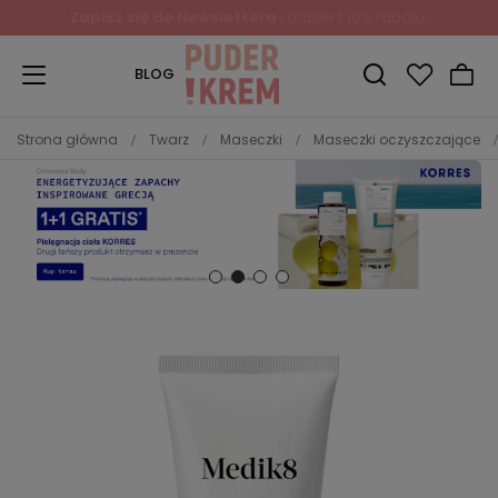
Zapisz się do Newslettera
i odbierz 10% rabatu!
BLOG
Strona główna
Twarz
Maseczki
Maseczki oczyszczające