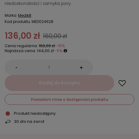
niedoskonałości i zamyka pory.
Marka
Medik8
Kod produktu
MED024628
136,00 zł
160,00 zł
Cena regularna:
160,00 zł
-15%
Najniższa cena:
144,00 zł
-5%
-
+
Dodaj do koszyka
Powiadom mnie o dostępności produktu
Produkt niedostępny
30
dni na zwrot