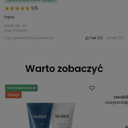
Opinia potwierdzona zakupem
5/5
Fajna
2025-05-23
Lina, Poznań
Czy opinia była pomocna?
Tak
0
Nie
0
Warto zobaczyć
Dostawa za 0 zł
Okazja
Okazja
Medik8
oczyszczaj
C