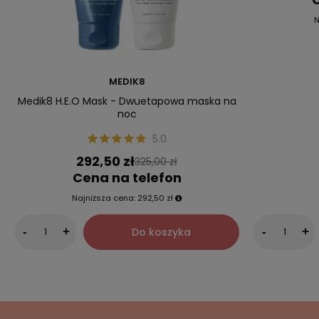
N
MEDIK8
Medik8 H.E.O Mask - Dwuetapowa maska na
noc
5.0
292,50 zł
325,00 zł
Cena na telefon
Najniższa cena:
292,50 zł
Do koszyka
-
+
-
+