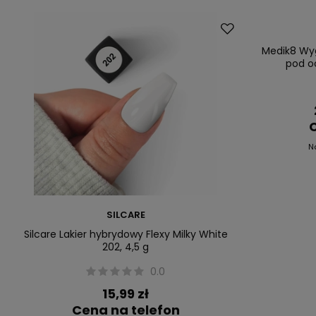
Dostawa za 0 
Okazja
Medik8 Wyg
pod oc
C
N
SILCARE
Silcare Lakier hybrydowy Flexy Milky White
202, 4,5 g
0.0
15,99 zł
Cena na telefon