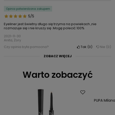
Opinia potwierdzona zakupem
5/5
Eyeliner jest świetny długo się trzyma na powiekach ,nie
rozmazuje się i nie kruszy się .Mogę polecić 100%
2021-11-30
Anita, Żory
Czy opinia była pomocna?
Tak
0
Nie
0
ZOBACZ WIĘCEJ
Opinia potwierdzona zakupem
Opinia potwierdzona zakupem
5/5
5/5
Warto zobaczyć
Bardzo dobrze się rozprowadza-pędzelek idealny zarówno do
Świetna jakość, pięknie się nim rysuje, mocna czerń ,polecam
cienkich jak i grubszych kresek
2020-01-07
2020-11-10
Paulina, Pawłowice
Arleta, Warszawa
Czy opinia była pomocna?
Tak
0
Nie
0
Czy opinia była pomocna?
Tak
0
Nie
0
PUPA Milano