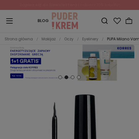
Zapisz się do Newslettera
i odbierz 10% rabatu!
BLOG
Strona główna
Makijaż
Oczy
Eyelinery
PUPA Milano Vamp