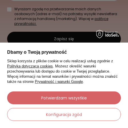
Wyrażam zgodę na przetwarzanie moich danych
osobowych (adres e-mail) na potrzeby wysyłki newslettera
z informacją handlową (marketing). Więcej w
polityce
prywatności.
Zapisz się
Dbamy o Twoją prywatność
Sklep korzysta z plików cookie w celu realizacji usług zgodnie z
Polityką dotyczącą cookies
. Możesz określić warunki
przechowywania lub dostępu do cookie w Twojej przeglądarce.
Więcej informacji na temat warunków i prywatności można znaleźć
także na stronie
Prywatność i warunki Google
.
Potwierdzam wszystkie
Konfiguracja zgód