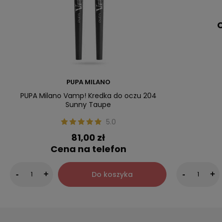
C
PUPA MILANO
PUPA Milano Vamp! Kredka do oczu 204
Sunny Taupe
5.0
81,00 zł
Cena na telefon
Do koszyka
-
+
-
+