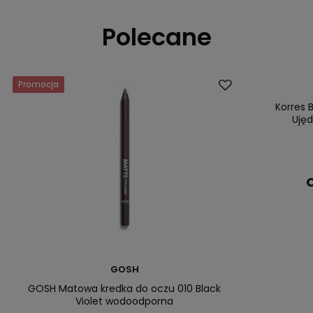
Polecane
Promocja
Dostawa za 0 
Nasz bestsell
Korres 
Ujęd
C
GOSH
GOSH Matowa kredka do oczu 010 Black
Violet wodoodporna