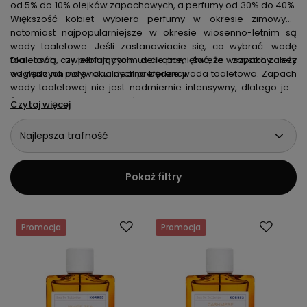
od 5% do 10% olejków zapachowych, a perfumy od 30% do 40%.
Większość kobiet wybiera perfumy w okresie zimowym,
natomiast najpopularniejsze w okresie wiosenno-letnim są
wody toaletowe. Jeśli zastanawiacie się, co wybrać: wodę
toaletową, czy perfumy to musicie pamiętać, że wszystko zależy
Dla osób uwielbiających delikatne, świeże zapachy bez
od waszych indywidualnych preferencji.
względu na porę roku idealna będzie woda toaletowa. Zapach
wody toaletowej nie jest nadmiernie intensywny, dlatego jest
świetnym rozwiązaniem każdego dnia. Dobrze dobrany zapach
Czytaj więcej
poprawia nastrój, a oprócz tego kobieta czuje się pewnie,
atrakcyjnie i przede wszystkim pięknie. Jeśli poszukujecie
Najlepsza trafność
idealnego zapachu, który będzie pasował do was, z pewnością
znajdziecie go w naszym sklepie internetowym!
Pokaż filtry
Promocja
Promocja