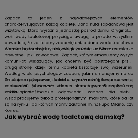
Zapach to jeden z najważniejszych elementów
charakteryzujących każdą kobietę. Dana nuta zapachowa jest
wizytówką, która wyróżnia jednostkę pośród tłumu. Oryginalna
woń wody toaletowej przyciąga uwagę, a przede wszystkim
powoduje, że zostajemy zapamiętani, a dana woda toaletowa
damska będzie kojarzyła się drugiej osobie już tylko z nami.
Wbrew pozorom to niezwykle ważne zarówno w sferze
prywatnej, jak i zawodowej. Zapach, którym emanujemy wysyła
komunikat wskazujący, jak chcemy być postrzegani przez
drugą stronę, dzięki temu kobieta kształtuje swój wizerunek.
Według wielu psychologów zapach, jakim emanujemy na co
dzień jest najlepszym sposobem na zaakceptowanie swojej
Za pomocą zapachu, kobieta wyraża swój temperament i
kobiecości, ponieważ zapach ma ogromny wpływ na
osobowość. W naszym sklepie internetowym Puder i Krem,
podświadomość.
każda pani znajdzie odpowiedni zapach dla siebie.
Współpracujemy tylko z profesjonalnymi markami, które od lat
są na rynku i do których mamy zaufanie m.in.:
Pupa Milano
, czy
Korres
.
Jak wybrać wodę toaletową damską?