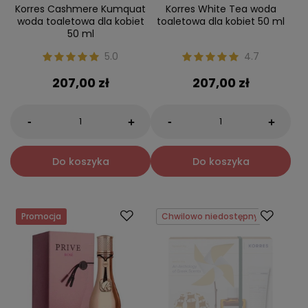
Korres Cashmere Kumquat
Korres White Tea woda
woda toaletowa dla kobiet
toaletowa dla kobiet 50 ml
50 ml
5.0
4.7
207,00 zł
207,00 zł
-
-
+
+
Do koszyka
Do koszyka
Promocja
Chwilowo niedostępny