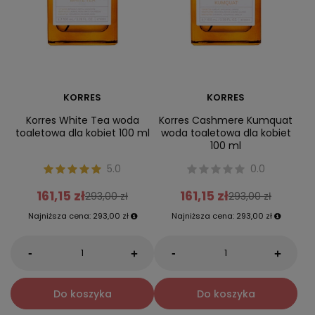
KORRES
KORRES
Korres White Tea woda
Korres Cashmere Kumquat
toaletowa dla kobiet 100 ml
woda toaletowa dla kobiet
100 ml
5.0
0.0
161,15 zł
161,15 zł
293,00 zł
293,00 zł
Najniższa cena:
293,00 zł
Najniższa cena:
293,00 zł
-
-
+
+
Do koszyka
Do koszyka