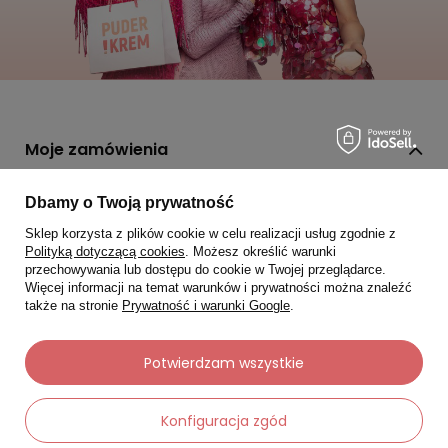
Moje zamówienia
Status zamówienia
Dbamy o Twoją prywatność
Śledzenie przesyłki
Sklep korzysta z plików cookie w celu realizacji usług zgodnie z
Polityką dotyczącą cookies
. Możesz określić warunki
Chcę zareklamować produkt
przechowywania lub dostępu do cookie w Twojej przeglądarce.
Więcej informacji na temat warunków i prywatności można znaleźć
Chcę zwrócić produkt
także na stronie
Prywatność i warunki Google
.
Chcę wymienić towar
Kontakt
Potwierdzam wszystkie
Konfiguracja zgód
Moje konto