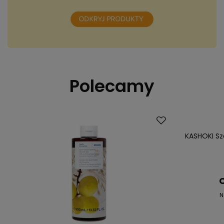
Polecamy
Promocja
KASHOKI Sz
C
N