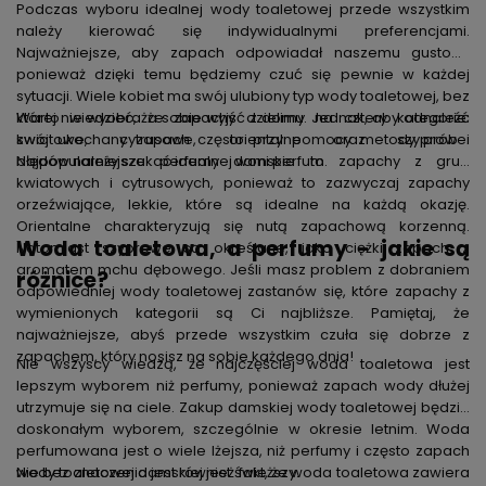
Podczas wyboru idealnej wody toaletowej przede wszystkim
należy kierować się indywidualnymi preferencjami.
Najważniejsze, aby zapach odpowiadał naszemu gustowi,
ponieważ dzięki temu będziemy czuć się pewnie w każdej
sytuacji. Wiele kobiet ma swój ulubiony typ wody toaletowej, bez
której nie wyobraża sobie wyjść z domu. Jednak, aby odnaleźć
Warto wiedzieć, że zapachy dzielimy na cztery kategorie:
swój ukochany zapach często przy pomocy metody prób i
kwiatowe, cytrusowe, orientalne oraz szyprowe.
błędów należy szukać idealnej woni perfum.
Najpopularniejsze perfumy damskie to zapachy z grup
kwiatowych i cytrusowych, ponieważ to zazwyczaj zapachy
orzeźwiające, lekkie, które są idealne na każdą okazję.
Orientalne charakteryzują się nutą zapachową korzenną.
Woda toaletowa, a perfumy - jakie są
Natomiast szyprowe są określane, jako ciężki zapach z
aromatem mchu dębowego. Jeśli masz problem z dobraniem
różnice?
odpowiedniej wody toaletowej zastanów się, które zapachy z
wymienionych kategorii są Ci najbliższe. Pamiętaj, że
najważniejsze, abyś przede wszystkim czuła się dobrze z
zapachem, który nosisz na sobie każdego dnia!
Nie wszyscy wiedzą, że najczęściej woda toaletowa jest
lepszym wyborem niż perfumy, ponieważ zapach wody dłużej
utrzymuje się na ciele. Zakup damskiej wody toaletowej będzie
doskonałym wyborem, szczególnie w okresie letnim. Woda
perfumowana jest o wiele lżejsza, niż perfumy i często zapach
wody toaletowej damskiej jest świeższy.
Nie bez znaczenia jest również fakt, że woda toaletowa zawiera