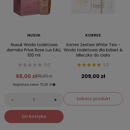
NUSUK
KORRES
Nusuk Woda toaletowa
Korres Zestaw White Tea -
damska Prive Rose Lux EAU,
Woda toaletowa dla kobiet &
100 ml
Mleczko do ciała
0.0
5.0
68,00 zł
209,00 zł
85,00 zł
Najniższa cena:
72,25 zł
Zobacz produkt
-
+
Do koszyka