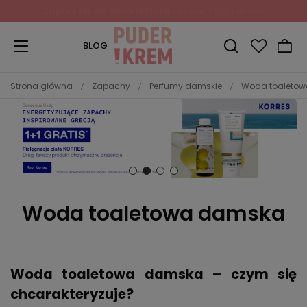
Zapisz się do Newslettera
i odbierz 10% rabatu!
BLOG
Strona główna
Zapachy
Perfumy damskie
Woda toaleto
Woda toaletowa damska
Woda toaletowa damska – czym się
chcarakteryzuje?